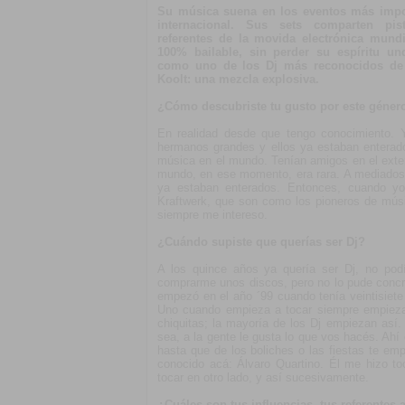
Su música suena en los eventos más impor
internacional. Sus sets comparten pi
referentes de la movida electrónica mund
100% bailable, sin perder su espíritu u
como uno de los Dj más reconocidos de
Koolt: una mezcla explosiva.
¿Cómo descubriste tu gusto por este géner
En realidad desde que tengo conocimiento. 
hermanos grandes y ellos ya estaban enterado
música en el mundo. Tenían amigos en el exter
mundo, en ese momento, era rara. A mediados
ya estaban enterados. Entonces, cuando yo
Kraftwerk, que son como los pioneros de músi
siempre me intereso.
¿Cuándo supiste que querías ser Dj?
A los quince años ya quería ser Dj, no podí
comprarme unos discos, pero no lo pude concre
empezó en el año ´99 cuando tenía veintisiet
Uno cuando empieza a tocar siempre empieza 
chiquitas; la mayoría de los Dj empiezan así
sea, a la gente le gusta lo que vos hacés. Ah
hasta que de los boliches o las fiestas te e
conocido acá: Álvaro Quartino. Él me hizo t
tocar en otro lado, y así sucesivamente.
¿Cuáles son tus influencias, tus referentes a