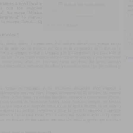
"Cr
tantes a nivel local e
Dj Koolt, Arte en Montevideo
imp
sta con los mayores
aud
Calificado con:
ial. Su marca “Música
y si
nderground” lo impuso
Comentarios:
0
 la escena dance… Dj
Dj Koolt
Más info de
o musical?
Un 
Car
Yo, desde chico, siempre escuché música electrónica porque tengo
"Ne
s de este tipo de música; estaban en la vanguardia de lo que es la
ior, sus amigos venían a Uruguay y le traían música que para todo el
 de los ´70 ya había música electrónica en el mundo y mis hermanos
 tenía cinco años, mi hermano tenía un disco del grupo alemán
ca electrónica, entonces de chico ya conocía este tipo de música y
a porque no trabajaba. A los diecisiete, dieciocho años empecé a
tar porque era muy caro. Porque la carrera del Dj es cara. Mi carrera
e años. Junté plata, ya estaba decidido, empecé a comprarme discos.
con la idea de hacerlo de hobby, tocar para los amigos, en fiestas
. Lo que pasa que después resulta que te gusta mucho, te va bien, o
í empieza la cuestión. Empezás a tocar, la gente te empieza a conocer
mpiezan a llamar para tocar. En mi caso, me ayudó mucho un Dj super
ocar en fiestas en las cuales me escuchó mucha gente que me hizo
 nivel local e internacional?