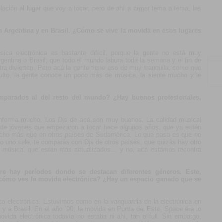
elación al lugar que voy a tocar, pero de ahí a armar tema a tema, las
n Argentina y en Brasil. ¿Cómo se vive la movida en esos lugares
sica electrónica es bastante difícil, porque la gente no está muy
rgentina o Brasil, que todo el mundo labura toda la semana y el fin de
ra divierten. Pero acá la gente tiene eso de muy tranquila, como que
ulto, la gente conoce un poco más de música, la siente mucho y le
omparados al del resto del mundo? ¿Hay buenos profesionales,
 informa mucho. Los Djs de acá son muy buenos. La calidad musical
de jóvenes que empezaron a tocar hace algunos años, que ya están
ucho más que en otros países de Sudamérica. Lo que pasa es que no
do uno sale, te comparás con Djs de otros países, que quizás hay otro
s música, que están más actualizados… y no, acá estamos recontra
re hay períodos donde se destacan diferentes géneros. Este,
cómo ves la movida electrónica? ¿Hay un espacio ganado que se
a electrónica. Estuvimos como en la vanguardia de la electrónica en
na y a Brasil. En el año ´90, la movida en Punta del Este, Space era lo
ida electrónica todavía no estaba ni ahí, tan a full. Sin embargo,