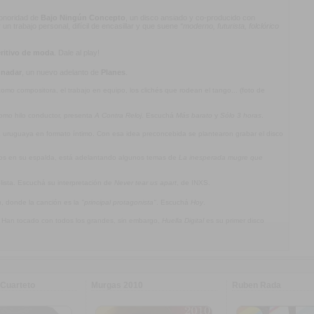
 sonoridad de
Bajo Ningún Concepto
, un disco ansiado y co-producido con
n trabajo personal, difícil de encasillar y que suene
“moderno, futurista, folclórico
ritivo de moda
. Dale al play!
 nadar
, un nuevo adelanto de
Planes
.
mo compositora, el trabajo en equipo, los clichés que rodean el tango... (foto de
omo hilo conductor, presenta
A Contra Reloj
. Escuchá
Más barato
y
Sólo 3 horas
.
ca uruguaya en formato íntimo. Con esa idea preconcebida se plantearon grabar el disco
jos en su espalda, está adelantando algunos temas de
La inesperada mugre que
olista. Escuchá su interpretación de
Never tear us apart
, de INXS.
a
, donde la canción es la
"principal protagonista"
. Escuchá
Hoy
.
. Han tocado con todos los grandes, sin embargo,
Huella Digital
es su primer disco
Cuarteto
Murgas 2010
Ruben Rada