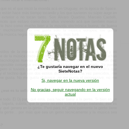
o que es el que inició la movida acá en Uruguay, en la época de Space.
ue están hace más tiempo tocando y los que tuvieron su súper auge en
xterior o no tocan tanto. Son Álvaro Quartino, Marcelo Castelli,
rancés que estuvo como doce años viviendo acá que también marcó
le hizo como mucho bien a la movida electrónica buena, de buena
brar muchísimos. No me gusta sólo la música europea, me gusta
a música negra. No tan europeizado, más funk.
stilos de la música electrónica y el house apareció en EEUU y en
ue de la música disco a la música electrónica. El house sacó muchas
 tecnologías nuevas y nació eso: el house. Y de ahí aparecieron diez
imposible conseguir estilos puros: está todo muy fusionado. Yo puedo
¿Te gustaría navegar en el nuevo
ro si tuviera que poner estilos o sub-estilos que toco, tendría que
SieteNotas?
 el techno que son dos estilos distintos pero a la vez parecidos, me
me gusta. No me gusta el trance, no me gusta el progressive, no me
Si, navegar en la nueva versión
No gracias, seguir navegando en la versión
 ¿ese es tu sello característico?
actual
e todo. El Dj para qué está, para hacer bailar a la gente. Si bien en un
 bajarla, subirla, que la gente no esté todo el tiempo bailando, ese es
 y qué genera en la gente. Pero para mí, principalmente la gente tiene
 a la gente… por más que sea un genio técnicamente y la música sea
o?