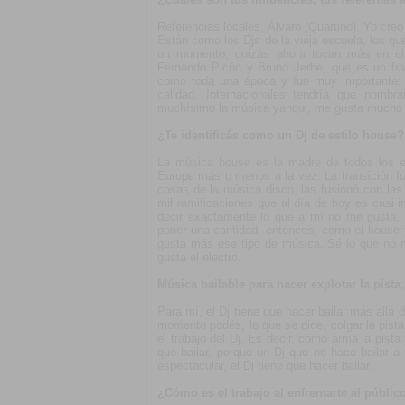
Referencias locales, Álvaro (Quartino). Yo cre
Están como los Djs de la vieja escuela, los q
un momento; quizás ahora tocan más en el e
Fernando Picón y Bruno Jerbe, que es un f
como toda una época y fue muy importante; 
calidad. Internacionales tendría que nom
muchísimo la música yanqui, me gusta mucho l
¿Te identificás como un Dj de estilo house?
La música house es la madre de todos los e
Europa más o menos a la vez. La transición f
cosas de la música disco, las fusionó con las
mil ramificaciones que al día de hoy es casi 
decir exactamente lo que a mí no me gusta, pe
poner una cantidad, entonces, como el house y
gusta más ese tipo de música. Sé lo que no 
gusta el electro.
Música bailable para hacer explotar la pista,
Para mí, el Dj tiene que hacer bailar más allá d
momento podés, lo que se dice, colgar la pista,
el trabajo del Dj. Es decir, cómo arma la pista
que bailar, porque un Dj que no hace bailar
espectacular, el Dj tiene que hacer bailar.
¿Cómo es el trabajo al enfrentarte al públic