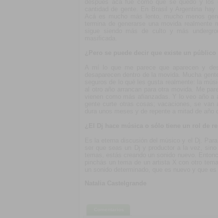
después acá fue como que se quedó y los o
cantidad de gente. En Brasil y Argentina ha
Acá es mucho más lento, mucho menos gent
termina de generarse una movida realmente m
sigue siendo más de culto y más undergro
masificada.
¿Pero se puede decir que existe un público
A mí lo que me parece que aparecen y des
desaparecen dentro de la movida. Mucha gente 
seguros de lo qué les gusta realmente: la músi
al otro año arrancan para otra movida. Me pa
vienen como más afianzadas. Y lo veo año a 
gente curte otras cosas; vacaciones, se van
dura unos meses y de repente a mitad de año d
¿El Dj hace música o sólo tiene un rol de r
Es la eterna discusión del músico y el Dj. Par
ser que seas un Dj y productor a la vez, si
temas, estás creando un sonido nuevo. Entonc
pinchás un tema de un artista X con otro tema
un sonido determinado, que es nuevo y que es pa
Natalia Castelgrande
Comentarios