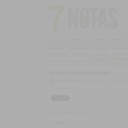
Inicio
Cartelera
Galerías
Audios
Alternativo
|
Candombe/Murga
|
Electrónica
|
Música Pop
SieteNota
Dj Koolt, Arte en Montevideo
Upss!!! Para calificar hay que iniciar sesión
|
Calificación:
Comentarios:
0
sábado, 2 de setiembre de 2006
Apuntes