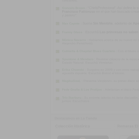
conciertos.
“ChirloProfesional”. Así define la
Gonzalo Brown :
Francisco Fattoruso
en el que han buscado crear u
y pistero”
.
Suena
Sin Mentirte
, adelanto de
Ape
Max Capote :
Escuchá
Las princesas no saben
Franny Glass :
Mónica Navarro :
Hablamos acerca de su nuevo rol co
Alejandro Persichetti)
Cutinella & Chapital Blues Cuarteto :
Con el blues c
Spuntone & Mendaro :
Revisitar clásicos de la músi
Estado Natural. Escuchá
Ventanas
.
Erika Chuwoki :
Surgidos en 2009 y con otros traba
aguarda inquieta
. Escuchá
Boicot al kiosco
.
MagikaSouL :
Presenta
Verziones
, su primer disco s
Fede Graña & Los Prolijos :
Adelantan el disco
Feri
Trío Ibarburu :
Su enorme talento no tiene discusión
juntos. Escuchalos.
Destacamos en La Tienda
Colección Histórica
Remeras El 