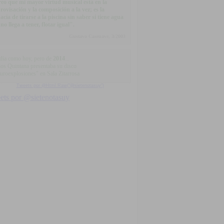
eo que mi mayor virtud musical está en la
rovisación y la composición a la vez; es la
acia de tirarse a la piscina sin saber si tiene agua
 no llega a tener, flotar igual".
Gustavo Casenave, 3/2003
día como hoy, pero de
2014
...
los Quintana presentaba su disco
uroexplosiones" en Sala Zitarrosa
Tweets por @Html.Raw("@sietenotasuy")