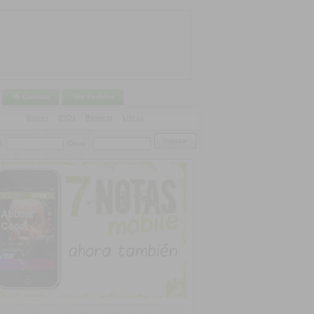
Mi Canasta
Mis Pedidos
Discos
|
DVDs
|
Remeras
|
Libros
:
Clave: