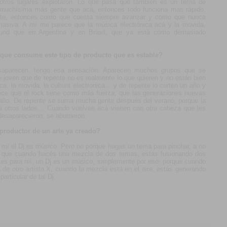
tros lugares explotaron. Lo que pasa que también es un tema de
y muchísima más gente que acá, entonces todo funciona más rápido.
e, entonces como que cuesta siempre avanzar y como que nunca
asiva. A mí me parece que la música electrónica acá y la movida,
und que en Argentina y en Brasil, que ya está como demasiado
 que consume este tipo de producto que es estable?
aparecen, tengo esa sensación. Aparecen muchos grupos que se
joven que de repente no es realmente lo que quieren y no están bien
ca, la movida, la cultura electrónica… y de repente lo curten un año y
rece que el rock tiene como más fuerza, que las generaciones nuevas
año. De repente se suma mucha gente después del verano, porque la
 a otros lados… Cuando vuelven acá vienen con otra cabeza que les
esaparecieron, se aburrieron.
eproductor de un arte ya creado?
a mí el Dj es músico. Pero no porque hagas un tema para pinchar, a no
no que cuando hacés una mezcla de dos temas, estás fusionando dos
es para mí, un Dj es un músico, simplemente por eso: porque cuando
 de otro artista X, cuando la mezcla está en el aire, estás generando
rticular de tal Dj.