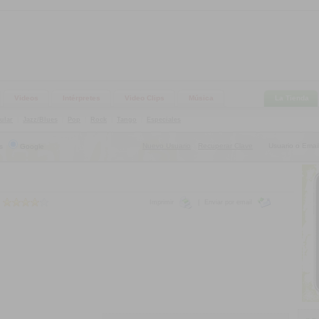
Videos
Intérpretes
Video Clips
Música
La Tienda
ular
|
Jazz/Blues
|
Pop
|
Rock
|
Tango
|
Especiales
Nuevo Usuario
Recuperar Clave
Usuario o Email
s
Google
|
Imprimir
|
Enviar por email