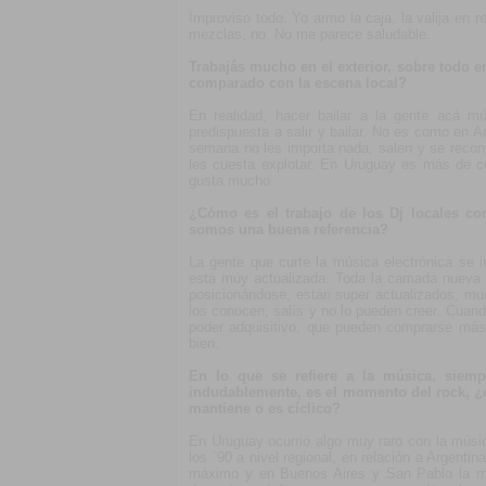
Improviso todo. Yo armo la caja, la valija en r
mezclas, no. No me parece saludable.
Trabajás mucho en el exterior, sobre todo e
comparado con la escena local?
En realidad, hacer bailar a la gente acá mú
predispuesta a salir y bailar. No es como en A
semana no les importa nada, salen y se recont
les cuesta explotar. En Uruguay es más de c
gusta mucho.
¿Cómo es el trabajo de los Dj locales c
somos una buena referencia?
La gente que curte la música electrónica se
está muy actualizada. Toda la camada nueva 
posicionándose, están super actualizados, m
los conocen; salís y no lo pueden creer. Cuan
poder adquisitivo, que pueden comprarse má
bien.
En lo que se refiere a la música, siemp
indudablemente, es el momento del rock, ¿
mantiene o es cíclico?
En Uruguay ocurrió algo muy raro con la músic
los ´90 a nivel regional, en relación a Argenti
máximo y en Buenos Aires y San Pablo la mov