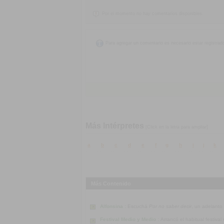
Por el momento no hay comentarios disponibles.
Para agregar un comentario es necesario estar registrad
Más Intérpretes
[Click en la letra para ampliar]
a
b
c
d
e
f
g
h
i
j
k
Más Contenido
Alfonsina :
Escuchá
Por no saber decir
, un adelanto
Festival Medio y Medio :
Arrancó el habitual festiva