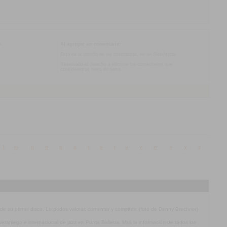
o.
Al agregar un comentario:
Esta es la opinión de los internautas, no de SieteNotas
Reservado el derecho a eliminar los comentarios que
consideremos fuera de tema.
l
m
n
o
p
q
r
s
t
u
v
w
x
y
z
 de su primer disco. Lo podés valorar, comentar y compartir. (foto de Denny Brechner)
l veraniego e internacional de jazz en Punta Ballena. Mirá la información de todos los