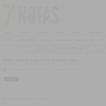
Inicio
Cartelera
Galerías
Audios
Videos
Intérpretes
Alternativo
|
Candombe/Murga
|
Electrónica
|
Música Popular
|
Jazz/Blues
|
Pop
|
Rock
|
SieteNotas
Google
Tema ::
Hoy, de Fede Graña & Los Prolijos
Upss!!! Para calificar hay que iniciar sesión
|
Calificación:
Hoy, de
Fede Graña
& Los Prolijos