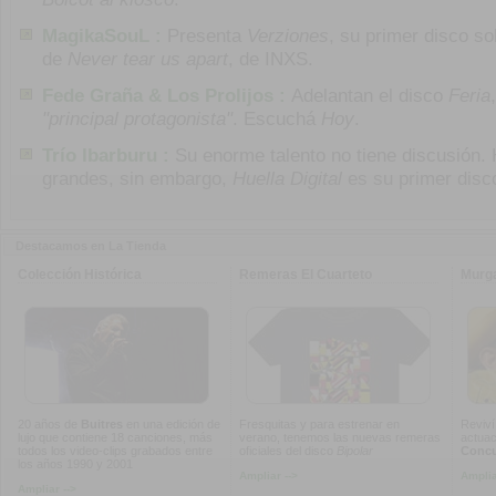
MagikaSouL :
Presenta
Verziones
, su primer disco so
de
Never tear us apart
, de INXS.
Fede Graña & Los Prolijos :
Adelantan el disco
Feria
"principal protagonista"
. Escuchá
Hoy
.
Trío Ibarburu :
Su enorme talento no tiene discusión.
grandes, sin embargo,
Huella Digital
es su primer disc
Destacamos en La Tienda
Colección Histórica
Remeras El Cuarteto
Murg
20 años de
Buitres
en una edición de
Fresquitas y para estrenar en
Reviví
lujo que contiene 18 canciones, más
verano, tenemos las nuevas remeras
actuac
todos los video-clips grabados entre
oficiales del disco
Bipolar
Concur
los años 1990 y 2001
Ampliar -->
Amplia
Ampliar -->