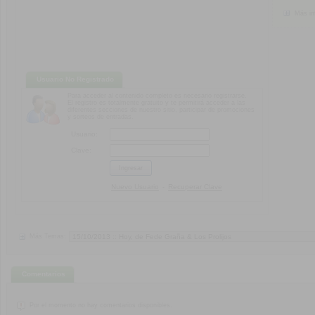
Más in
Usuario No Registrado
Para acceder al contenido completo es necesario registrarse.
El registro es totalmente gratuito y te permitirá acceder a las
diferentes secciones de nuestro sitio, participar de promociones
y sorteos de entradas.
Usuario:
Clave:
Nuevo Usuario
Recuperar Clave
-
Más Temas:
Comentarios
Por el momento no hay comentarios disponibles.