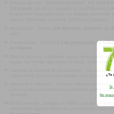
“ChirloProfesional”. Así define 
Gonzalo Brown :
Concepto
, un disco ansiado y co-producido c
el que han buscado crear un trabajo personal, di
suene
“moderno, futurista, folclórico y pistero”
.
Suena
Sin Mentirte
, adelanto de
A
Max Capote :
play!
Escuchá
Las princesas no sab
Franny Glass :
de
Planes
.
Mónica Navarro :
Hablamos acerca de su nuevo rol co
equipo, los clichés que rodean el tango... (foto de Alej
Cutinella & Chapital Blues Cuarteto :
Con el blues c
¿Te 
Contra Reloj
. Escuchá
Más barato
y
Sólo 3 horas
.
Spuntone & Mendaro :
Revisitar clásicos de la músi
Si
Con esa idea preconcebida se plantearon grabar el di
Ventanas
.
No graci
Erika Chuwoki :
Surgidos en 2009 y con otros trabajo
adelantando algunos temas de
La inesperada mugre qu
Boicot al kiosco
.