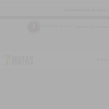
Tipos de entrega
|
Gastos de envío
|
©1999 - 2026 :: DelUruguay
|
Acerca de
|
Contactarse co
PUBLICI