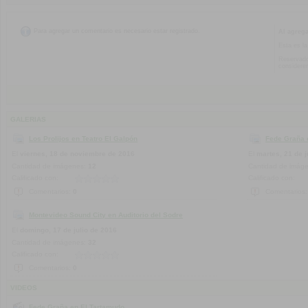
Para agregar un comentario es necesario estar registrado.
Al agreg
Esta es la
Reservado
considere
GALERIAS
Los Prolijos en Teatro El Galpón
Fede Graña 
El
viernes, 18 de noviembre de 2016
El
martes, 21 de j
Cantidad de imágenes:
12
Cantidad de imág
Calificado con:
Calificado con:
Comentarios:
0
Comentarios
Montevideo Sound City en Auditorio del Sodre
El
domingo, 17 de julio de 2016
Cantidad de imágenes:
32
Calificado con:
Comentarios:
0
VIDEOS
Fede Graña en El Tartamudo