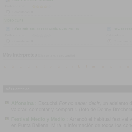
Calificado con:
Comentarios:
0
VIDEO CLIPS
Pa`los músicos, de Fede Graña & Los Prolijos
Hoy, de Fede
Calificado con:
Calificado con:
Comentarios:
0
Comentarios
Más Intérpretes
[Click en la letra para ampliar]
a
b
c
d
e
f
g
h
i
j
k
l
m
n
o
p
q
Más Contenido
Alfonsina :
Escuchá
Por no saber decir
, un adelanto 
valorar, comentar y compartir. (foto de Denny Brechne
Festival Medio y Medio :
Arrancó el habitual festival 
en Punta Ballena. Mirá la información de todos los con