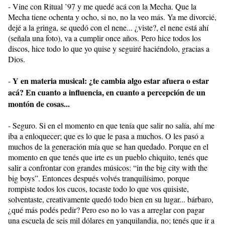
- Vine con Ritual ’97 y me quedé acá con la Mecha. Que la
Mecha tiene ochenta y ocho, si no, no la veo más. Ya me divorcié,
dejé a la gringa, se quedó con el nene... ¿viste?, el nene está ahí
(señala una foto), va a cumplir once años. Pero hice todos los
discos, hice todo lo que yo quise y seguiré haciéndolo, gracias a
Dios.
Y en materia musical: ¿te cambia algo estar afuera o estar
-
acá? En cuanto a influencia, en cuanto a percepción de un
montón de cosas...
- Seguro. Si en el momento en que tenía que salir no salía, ahí me
iba a enloquecer; que es lo que le pasa a muchos. O les pasó a
muchos de la generación mía que se han quedado. Porque en el
momento en que tenés que irte es un pueblo chiquito, tenés que
salir a confrontar con grandes músicos: “in the big city with the
big boys”. Entonces después volvés tranquilísimo, porque
rompiste todos los cucos, tocaste todo lo que vos quisiste,
solventaste, creativamente quedó todo bien en su lugar... bárbaro,
¿qué más podés pedir? Pero eso no lo vas a arreglar con pagar
una escuela de seis mil dólares en yanquilandia, no; tenés que ir a