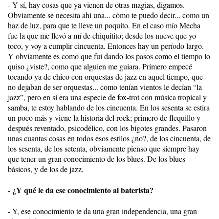
- Y sí, hay cosas que ya vienen de otras magias, digamos.
Obviamente se necesita ahí una... cómo te puedo decir... como un
haz de luz, para que te lleve un poquito. En el caso mío Mecha
fue la que me llevó a mí de chiquitito; desde los nueve que yo
toco, y voy a cumplir cincuenta. Entonces hay un período largo.
Y obviamente es como que fui dando los pasos como el tiempo lo
quiso ¿viste?, como que alguien me guiara. Primero empecé
tocando ya de chico con orquestas de jazz en aquel tiempo, que
no dejaban de ser orquestas... como tenían vientos le decían “la
jazz”, pero en sí era una especie de fox-trot con música tropical y
samba, te estoy hablando de los cincuenta. En los sesenta se estira
un poco más y viene la historia del rock; primero de flequillo y
después reventado, psicodélico, con los bigotes grandes. Pasaron
unas cuantas cosas en todos esos estilos ¿no?, de los cincuenta, de
los sesenta, de los setenta, obviamente pienso que siempre hay
que tener un gran conocimiento de los blues. De los blues
básicos, y de los de jazz.
¿Y qué le da ese conocimiento al baterista?
-
- Y, ese conocimiento te da una gran independencia, una gran