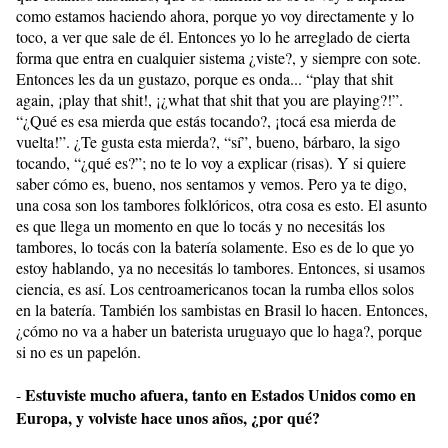
como estamos haciendo ahora, porque yo voy directamente y lo
toco, a ver que sale de él. Entonces yo lo he arreglado de cierta
forma que entra en cualquier sistema ¿viste?, y siempre con sote.
Entonces les da un gustazo, porque es onda... “play that shit
again, ¡play that shit!, ¡¿what that shit that you are playing?!”.
“¿Qué es esa mierda que estás tocando?, ¡tocá esa mierda de
vuelta!”. ¿Te gusta esta mierda?, “sí”, bueno, bárbaro, la sigo
tocando, “¿qué es?”; no te lo voy a explicar (risas). Y si quiere
saber cómo es, bueno, nos sentamos y vemos. Pero ya te digo,
una cosa son los tambores folklóricos, otra cosa es esto. El asunto
es que llega un momento en que lo tocás y no necesitás los
tambores, lo tocás con la batería solamente. Eso es de lo que yo
estoy hablando, ya no necesitás lo tambores. Entonces, si usamos
ciencia, es así. Los centroamericanos tocan la rumba ellos solos
en la batería. También los sambistas en Brasil lo hacen. Entonces,
¿cómo no va a haber un baterista uruguayo que lo haga?, porque
si no es un papelón.
Estuviste mucho afuera, tanto en Estados Unidos como en
-
Europa, y volviste hace unos años, ¿por qué?