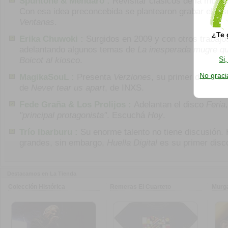
Spuntone & Mendaro :
Revisitar clásicos de la músi
Con esa idea preconcebida se plantearon grabar el di
Ventanas
.
¿Te 
Erika Chuwoki :
Surgidos en 2009 y con otros trabajo
adelantando algunos temas de
La inesperada mugre qu
Si
Boicot al kiosco
.
No graci
MagikaSouL :
Presenta
Verziones
, su primer disco so
de
Never tear us apart
, de INXS.
Fede Graña & Los Prolijos :
Adelantan el disco
Feria
"principal protagonista"
. Escuchá
Hoy
.
Trío Ibarburu :
Su enorme talento no tiene discusión.
grandes, sin embargo,
Huella Digital
es su primer disc
Destacamos en La Tienda
Colección Histórica
Remeras El Cuarteto
Murg