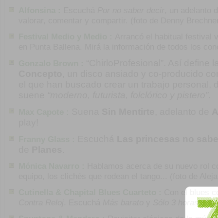
Alfonsina :
Escuchá
Por no saber decir
, un adelanto 
valorar, comentar y compartir. (foto de Denny Brechne
Festival Medio y Medio :
Arrancó el habitual festival 
en Punta Ballena. Mirá la información de todos los con
“ChirloProfesional”. Así define 
Gonzalo Brown :
Concepto
, un disco ansiado y co-producido c
el que han buscado crear un trabajo personal, di
suene
“moderno, futurista, folclórico y pistero”
.
Suena
Sin Mentirte
, adelanto de
A
Max Capote :
play!
Escuchá
Las princesas no sab
Franny Glass :
de
Planes
.
Mónica Navarro :
Hablamos acerca de su nuevo rol co
equipo, los clichés que rodean el tango... (foto de Alej
Cutinella & Chapital Blues Cuarteto :
Con el blues c
Contra Reloj
. Escuchá
Más barato
y
Sólo 3 horas
.