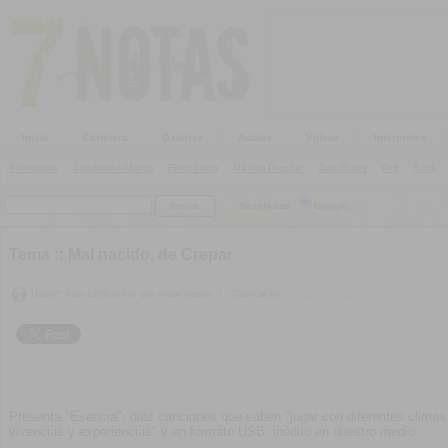
Inicio
Cartelera
Galerías
Audios
Videos
Intérpretes
Alternativo
|
Candombe/Murga
|
Electrónica
|
Música Popular
|
Jazz/Blues
|
Pop
|
Rock
|
SieteNotas
Google
Tema ::
Mal nacido, de Crepar
Upss!!! Para calificar hay que iniciar sesión
|
Calificación:
Presenta "Esencia", diez canciones que saben "jugar con diferentes climas 
vivencias y experiencias" y en formato USB, inédito en nuestro medio.