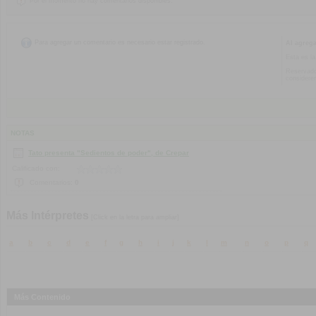
Por el momento no hay comentarios disponibles.
Para agregar un comentario es necesario estar registrado.
Al agreg
Esta es la
Reservado
considere
NOTAS
Tato presenta "Sedientos de poder", de Crepar
Calificado con:
Comentarios:
0
Más Intérpretes
[Click en la letra para ampliar]
a
b
c
d
e
f
g
h
i
j
k
l
m
n
o
p
q
Más Contenido