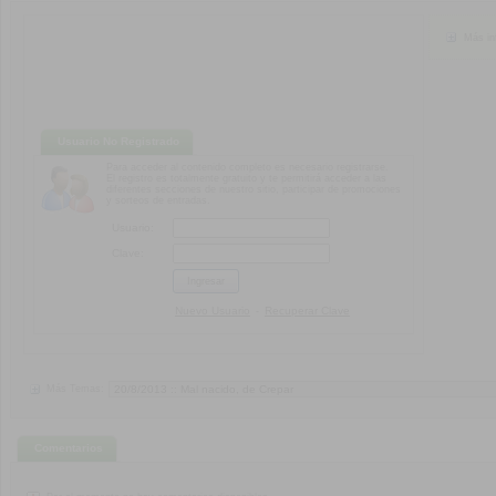
Más in
Usuario No Registrado
Para acceder al contenido completo es necesario registrarse.
El registro es totalmente gratuito y te permitirá acceder a las
diferentes secciones de nuestro sitio, participar de promociones
y sorteos de entradas.
Usuario:
Clave:
Nuevo Usuario
Recuperar Clave
-
Más Temas:
Comentarios