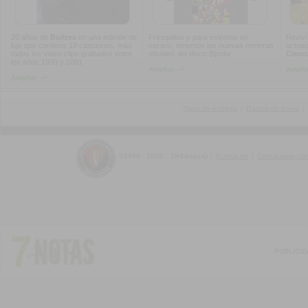
20 años de
Buitres
en una edición de
Fresquitas y para estrenar en
Reviví
lujo que contiene 18 canciones, más
verano, tenemos las nuevas remeras
actuac
todos los video-clips grabados entre
oficiales del disco
Bipolar
Concur
los años 1990 y 2001
Ampliar -->
Amplia
Ampliar -->
Tipos de entrega
|
Gastos de envío
|
©1999 - 2026 :: DelUruguay
|
Acerca de
|
Contactarse co
PUBLICI