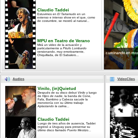
Claudio Taddei
Estuvimos en
El Tartamudo
en un
extenso e intenso show en el que, como
de costumbre, se mostró al natural...
MPU en Teatro de Verano
Mirá un video de la actuación y
particularmente a
Pitufo Lombardo
versionando, muy emotivamente,
caminando en med
Chiquillada, de El Sabalero...
Audios
VideoClips
Vinilo, (in)Quietud
Después de su disco debut
Vinilo
y luego
de
Hijos de nadie
, la banda de Cone,
Fafa, Bambino y Cabeza sacude la
monotonía con su último trabajo
Aplastando la calma
...
Claudio Taddei
Luego de tres años de ausencia, Taddei
regresó a Uruguay para presentar su
último disco llamado
Puerto Mestizo...