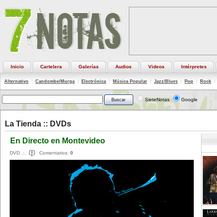
Inicio
Cartelera
Galerías
Audios
Videos
Intérpretes
Alternativo
|
Candombe/Murga
|
Electrónica
|
Música Popular
|
Jazz/Blues
|
Pop
|
Rock
|
SieteNotas
Google
La Tienda ::
DVDs
En Directo en Montevideo
DVD .:.
Comentarios:
0