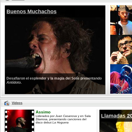
Buenos Muchachos
Desafiaron el esplendor y la magia del Solís presentando
Antídoto
.
Videos
Assimo
Llamadas 2
Liderados por
Juan Casanova
y en Sala
Zitarrosa, presentando canciones del
disco debut
La Hoguera