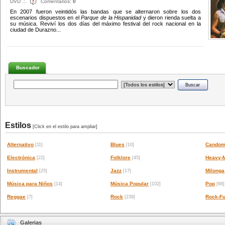
DVD .:.
Comentarios:
0
En 2007 fueron veintidós las bandas que se alternaron sobre los dos
escenarios dispuestos en el
Parque de la Hispanidad
y dieron rienda suelta a
su música. Reviví los dos días del máximo festival del rock nacional en la
ciudad de Durazno...
Buscador
Estilos
[Click en el estilo para ampliar]
Alternativo
Blues
Candom
[11]
[10]
Electrónica
Folklore
Heavy-M
[22]
[45]
Instrumental
Jazz
Milonga
[25]
[17]
Música para Niños
Música Popular
Pop
[14]
[102]
[68]
Reggae
Rock
Rock-Fu
[7]
[239]
Galerias