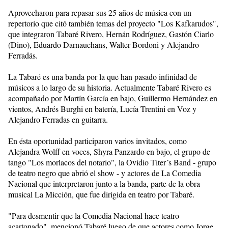
Aprovecharon para repasar sus 25 años de música con un
repertorio que citó también temas del proyecto "Los Kafkarudos",
que integraron Tabaré Rivero, Hernán Rodríguez, Gastón Ciarlo
(Dino), Eduardo Darnauchans, Walter Bordoni y Alejandro
Ferradás.
La Tabaré es una banda por la que han pasado infinidad de
músicos a lo largo de su historia. Actualmente Tabaré Rivero es
acompañado por Martín García en bajo, Guillermo Hernández en
vientos, Andrés Burghi en batería, Lucía Trentini en Voz y
Alejandro Ferradas en guitarra.
En ésta oportunidad participaron varios invitados, como
Alejandra Wolff en voces, Shyra Panzardo en bajo, el grupo de
tango "Los morlacos del notario", la Ovidio Titer´s Band - grupo
de teatro negro que abrió el show - y actores de La Comedia
Nacional que interpretaron junto a la banda, parte de la obra
musical La Micción, que fue dirigida en teatro por Tabaré.
"Para desmentir que la Comedia Nacional hace teatro
acartonado", mencionó Tabaré luego de que actores como Jorge