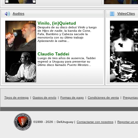
Audios
VideoClips
Vinilo, (in)Quietud
Después de su disco debut
Vinilo
y luego
de
Hijos de nadie
, la banda de Cone,
Fafa, Bambino y Cabeza sacude la
monotonía con su último trabajo
Aplastando la calma
...
Claudio Taddei
Luego de tres años de ausencia, Taddei
regresó a Uruguay para presentar su
último disco llamado
Puerto Mestizo...
Tipos de entrega
|
Gastos de envío
|
Formas de pago
|
Condiciones de venta
|
Preguntas
©1999 - 2026 :: DelUruguay
|
Contactarse con nosotros
|
Reportar un pr