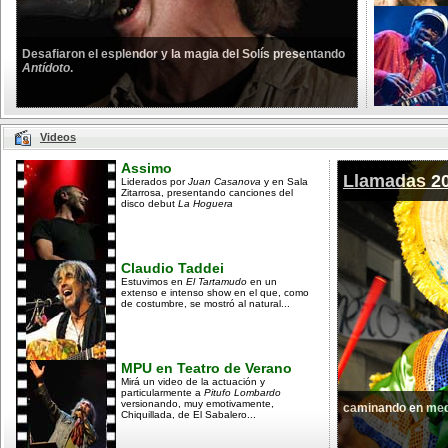
Desafiaron el esplendor y la magia del Solís presentando
Antídoto
.
Videos
Assimo
Llamadas 2
Liderados por
Juan Casanova
y en Sala
Zitarrosa, presentando canciones del
disco debut
La Hoguera
Claudio Taddei
Estuvimos en
El Tartamudo
en un
extenso e intenso show en el que, como
de costumbre, se mostró al natural...
MPU en Teatro de Verano
Mirá un video de la actuación y
particularmente a
Pitufo Lombardo
versionando, muy emotivamente,
caminando en med
Chiquillada, de El Sabalero...