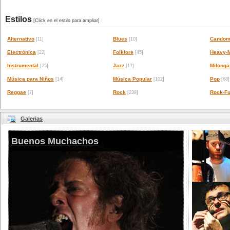
Estilos
[Click en el estilo para ampliar]
Alternativo
Blues
Candom
[11]
[10]
Electrónica
Folklore
Heavy-M
[22]
[45]
Instrumental
Jazz
Milonga
[25]
[17]
Música para Niños
Música Popular
Pop
[14]
[102]
[68]
Reggae
Rock
Rock-Fu
[7]
[239]
Galerias
Buenos Muchachos