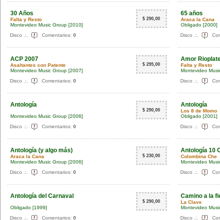
30 Años
65 años
$ 290,00
Falta y Resto
Araca la Cana
Montevideo Music Group
[2010]
Obligado
[2000]
Disco .:.
Comentarios:
0
Disco .:.
Com
ACP 2007
Amor Rioplat
$ 295,00
Asaltantes con Patente
Falta y Resto
Montevideo Music Group
[2007]
Montevideo Musi
Disco .:.
Comentarios:
0
Disco .:.
Com
Antología
Antología
$ 290,00
Los 8 de Momo
Montevideo Music Group
[2006]
Obligado
[2001]
Disco .:.
Comentarios:
0
Disco .:.
Com
Antología (y algo más)
Antología 10 
$ 230,00
Araca la Cana
Colombina Che
Montevideo Music Group
[2006]
Montevideo Musi
Disco .:.
Comentarios:
0
Disco .:.
Com
Antología del Carnaval
Camino a la fi
$ 290,00
La Clave
Obligado
[1999]
Montevideo Musi
Disco .:.
Comentarios:
0
Disco .:.
Com