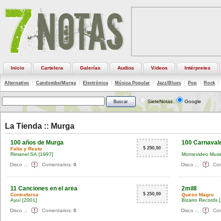
Inicio
Cartelera
Galerías
Audios
Videos
Intérpretes
Alternativo
|
Candombe/Murga
|
Electrónica
|
Música Popular
|
Jazz/Blues
|
Pop
|
Rock
|
SieteNotas
Google
La Tienda ::
Murga
100 años de Murga
100 Carnaval
$ 290,00
Falta y Resto
Rimanel SA
[1997]
Montevideo Musi
Disco .:.
Comentarios:
0
Disco .:.
Com
11 Canciones en el area
2mil8
$ 250,00
Contrafarsa
Queso Magro
Ayuí
[2001]
Bizarro Records
Disco .:.
Comentarios:
0
Disco .:.
Com