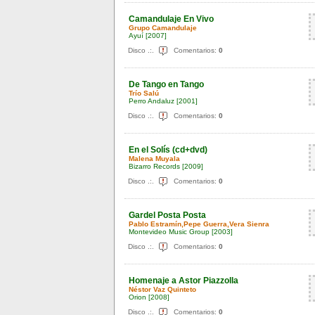
Camandulaje En Vivo
Grupo Camandulaje
Ayuí
[2007]
Disco .:.
Comentarios:
0
De Tango en Tango
Trío Salú
Perro Andaluz
[2001]
Disco .:.
Comentarios:
0
En el Solís (cd+dvd)
Malena Muyala
Bizarro Records
[2009]
Disco .:.
Comentarios:
0
Gardel Posta Posta
Pablo Estramín,Pepe Guerra,Vera Sienra
Montevideo Music Group
[2003]
Disco .:.
Comentarios:
0
Homenaje a Astor Piazzolla
Néstor Vaz Quinteto
Orion
[2008]
Disco .:.
Comentarios:
0