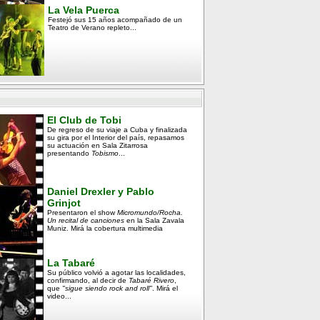
La Vela Puerca
Festejó sus 15 años acompañado de un
Teatro de Verano repleto...
El Club de Tobi
De regreso de su viaje a Cuba y finalizada
su gira por el Interior del país, repasamos
su actuación en Sala Zitarrosa
presentando
Tobismo
...
Daniel Drexler y Pablo
Grinjot
Presentaron el show
Micromundo/Rocha.
Un recital de canciones
en la Sala Zavala
Muniz. Mirá la cobertura multimedia
La Tabaré
Su público volvió a agotar las localidades,
confirmando, al decir de
Tabaré Rivero
,
que
"sigue siendo rock and roll"
. Mirá el
video...