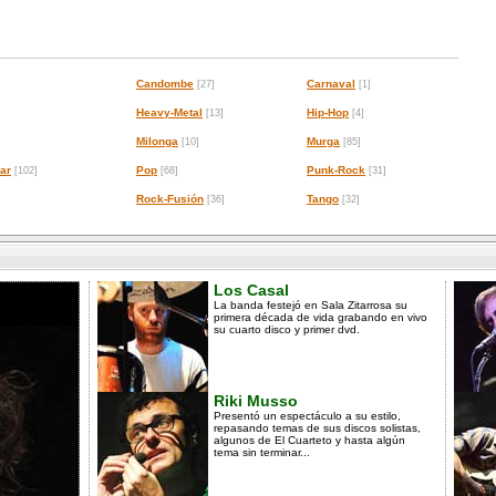
Candombe
Carnaval
[27]
[1]
Heavy-Metal
Hip-Hop
[13]
[4]
Milonga
Murga
[10]
[85]
ar
Pop
Punk-Rock
[102]
[68]
[31]
Rock-Fusión
Tango
[36]
[32]
Los Casal
La banda festejó en Sala Zitarrosa su
primera década de vida grabando en vivo
su cuarto disco y primer dvd.
Riki Musso
Presentó un espectáculo a su estilo,
repasando temas de sus discos solistas,
algunos de El Cuarteto y hasta algún
tema sin terminar...