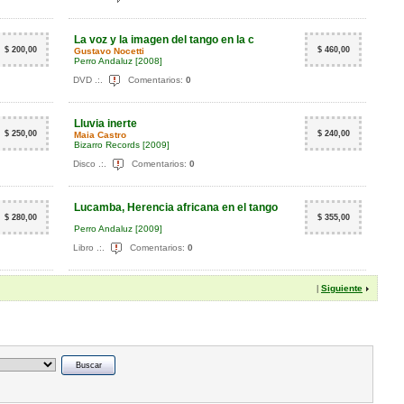
La voz y la imagen del tango en la c
$ 200,00
$ 460,00
Gustavo Nocetti
Perro Andaluz
[2008]
DVD .:.
Comentarios:
0
Lluvia inerte
$ 250,00
$ 240,00
Maia Castro
Bizarro Records
[2009]
Disco .:.
Comentarios:
0
Lucamba, Herencia africana en el tango
$ 280,00
$ 355,00
Perro Andaluz
[2009]
Libro .:.
Comentarios:
0
Siguiente
|