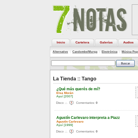
Inicio
Cartelera
Galerías
Audios
Alternativo
|
Candombe/Murga
|
Electrónica
|
Música Pop
La Tienda ::
Tango
¿Qué más querés de mí?
Elsa Morán
Ayuí
[2007]
Disco .:.
Comentarios:
0
Agustín Carlevaro interpreta a Piazz
Agustín Carlevaro
Ayuí
[1999]
Disco .:.
Comentarios:
0