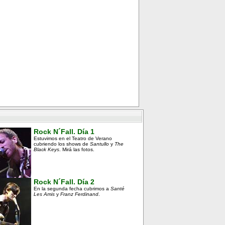
Rock N´Fall. Día 1
Estuvimos en el Teatro de Verano
cubriendo los shows de
Santullo
y
The
Black Keys
. Mirá las fotos.
Rock N´Fall. Día 2
En la segunda fecha cubrimos a
Santé
Les Amis
y
Franz Ferdinand
.