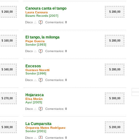
Canoura canta el tango
$ 260,00
$ 280,00
Laura Canoura
Bizarro Records
[2007]
Disco .:.
Comentarios:
0
El tango, la milonga
$ 160,00
$ 280,00
Pepe Guerra
Sondor
[1993]
Disco .:.
Comentarios:
0
Excesos
$ 340,00
$ 280,00
Gustavo Nocetti
Sondor
[1996]
Disco .:.
Comentarios:
0
Hojarasca
$ 270,00
$ 300,00
Elsa Morán
Ayuí
[2005]
Disco .:.
Comentarios:
0
La Cumparsita
$ 300,00
$ 200,00
Orquesta Matos Rodríguez
Sondor
[2001]
Disco .:.
Comentarios:
0