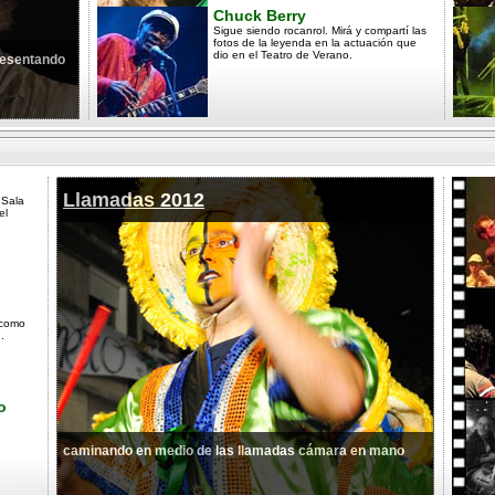
Chuck Berry
Sigue siendo rocanrol. Mirá y compartí las
fotos de la leyenda en la actuación que
dio en el Teatro de Verano.
presentando
Llamadas 2012
 Sala
el
 como
.
o
caminando en medio de las llamadas cámara en mano