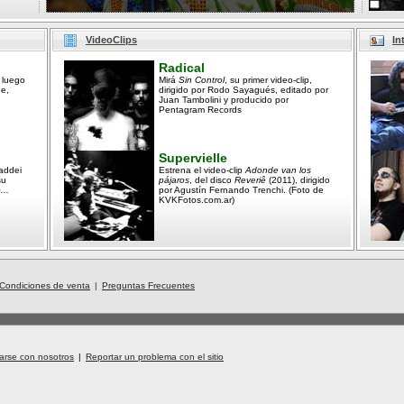
VideoClips
In
Radical
 luego
Mirá
Sin Control
, su primer video-clip,
ne,
dirigido por Rodo Sayagués, editado por
Juan Tambolini y producido por
Pentagram Records
Supervielle
addei
Estrena el video-clip
Adonde van los
su
pájaros
, del disco
Reveriê
(2011), dirigido
...
por Agustín Fernando Trenchi. (Foto de
KVKFotos.com.ar)
Condiciones de venta
|
Preguntas Frecuentes
arse con nosotros
|
Reportar un problema con el sitio