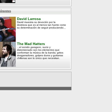
térpretes
David Larrosa
David muestra su devoción por la
destreza que es al menos tan fuerte como
su determinación de seguir produciendo...
The Mad Hatters
...el sonido
garagero
, sucio y
distorsionado son los elementos que
conforman la música de la banda; gritos
desgarradores, golpes duros y guitarras
chillonas son lo único que necesitan.