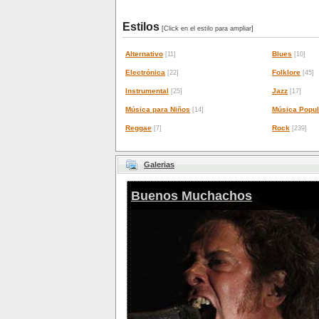
Estilos
[Click en el estilo para ampliar]
Alternativo
Blues
[11]
[10]
Electrónica
Folklore
[22]
[45]
Instrumental
Jazz
[25]
[17]
Música para Niños
Música Popul
[14]
Reggae
Rock
[7]
[239]
Galerias
Buenos Muchachos