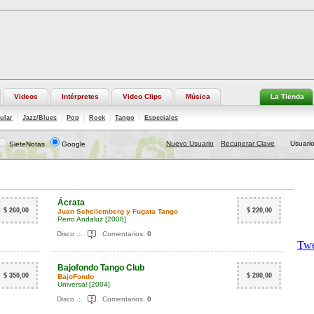
Videos
Intérpretes
Video Clips
Música
La Tienda
ular
|
Jazz/Blues
|
Pop
|
Rock
|
Tango
|
Especiales
Nuevo Usuario
Recuperar Clave
Usuario
SieteNotas
Google
|
Ácrata
$ 260,00
$ 220,00
Juan Schellemberg y Fugata Tango
Perro Andaluz
[2008]
Disco .:.
Comentarios:
0
Bajofondo Tango Club
$ 350,00
$ 280,00
BajoFondo
Universal
[2004]
Disco .:.
Comentarios:
0