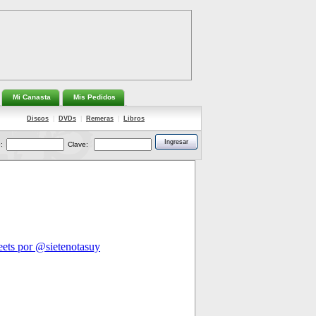
Mi Canasta
Mis Pedidos
Discos
|
DVDs
|
Remeras
|
Libros
:
Clave: