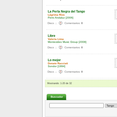
La Perla Negra del Tango
Lágrima Ríos
Perro Andaluz
[2006]
Disco .:.
Comentarios:
0
Libre
Valeria Lima
Montevideo Music Group
[2008]
Disco .:.
Comentarios:
0
Lo mejor
Donato Racciati
Sondor
[1994]
Disco .:.
Comentarios:
0
Mostrando:
1
-
20
de
32
Buscador