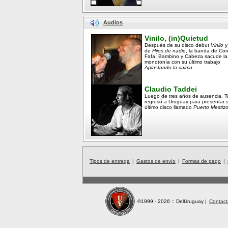
Audios
Vinilo, (in)Quietud
Después de su disco debut
Vinilo
y
de
Hijos de nadie
, la banda de Co
Fafa, Bambino y Cabeza sacude la
monotonía con su último trabajo
Aplastando la calma
...
Claudio Taddei
Luego de tres años de ausencia, T
regresó a Uruguay para presentar 
último disco llamado
Puerto Mestizo
Tipos de entrega
|
Gastos de envío
|
Formas de pago
|
©1999 - 2026 :: DelUruguay
|
Contact