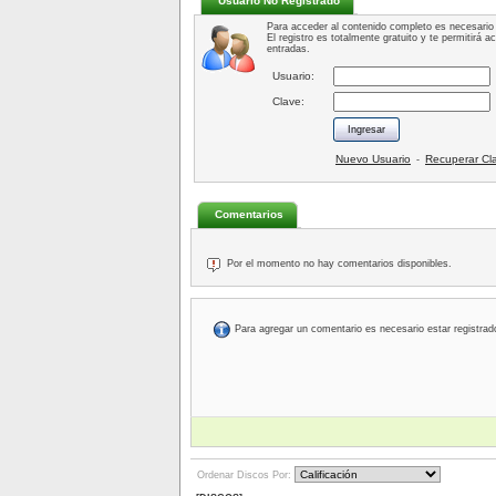
Usuario No Registrado
Para acceder al contenido completo es necesario 
El registro es totalmente gratuito y te permitirá 
entradas.
Usuario:
Clave:
Nuevo Usuario
Recuperar Cl
-
Comentarios
Por el momento no hay comentarios disponibles.
Para agregar un comentario es necesario estar registrad
Ordenar Discos Por: