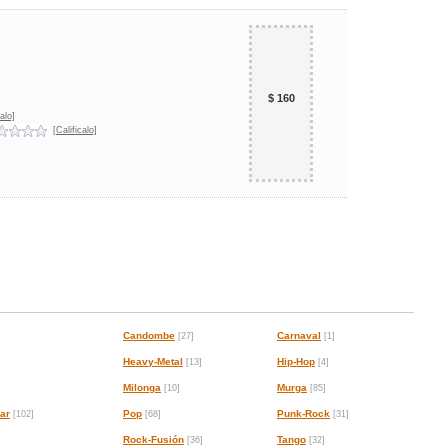
$ 160
alo]
[Calificalo]
Candombe
Carnaval
[27]
[1]
Heavy-Metal
Hip-Hop
[13]
[4]
Milonga
Murga
[10]
[85]
ar
Pop
Punk-Rock
[102]
[68]
[31]
Rock-Fusión
Tango
[36]
[32]