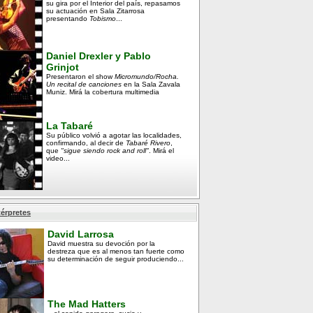
su gira por el Interior del país, repasamos
su actuación en Sala Zitarrosa
presentando
Tobismo
...
Daniel Drexler y Pablo
Grinjot
Presentaron el show
Micromundo/Rocha.
Un recital de canciones
en la Sala Zavala
Muniz. Mirá la cobertura multimedia
La Tabaré
Su público volvió a agotar las localidades,
confirmando, al decir de
Tabaré Rivero
,
que
"sigue siendo rock and roll"
. Mirá el
video...
térpretes
David Larrosa
David muestra su devoción por la
destreza que es al menos tan fuerte como
su determinación de seguir produciendo...
The Mad Hatters