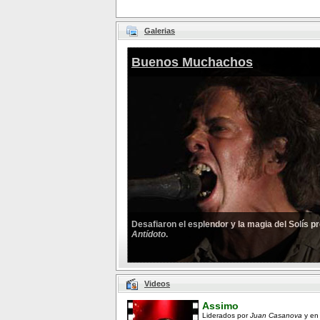
Galerias
Buenos Muchachos
Desafiaron el esplendor y la magia del Solís 
Antídoto
.
Videos
Assimo
Liderados por
Juan Casanova
y en