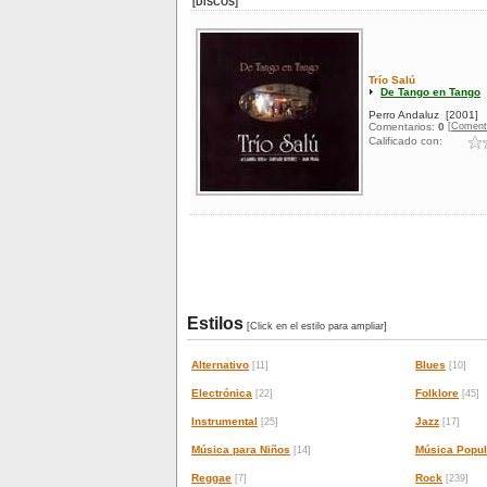
[DISCOS]
Trío Salú
De Tango en Tango
Perro Andaluz
[2001]
[Coment
Comentarios:
0
Calificado con:
Estilos
[Click en el estilo para ampliar]
Alternativo
Blues
[11]
[10]
Electrónica
Folklore
[22]
[45]
Instrumental
Jazz
[25]
[17]
Música para Niños
Música Popul
[14]
Reggae
Rock
[7]
[239]