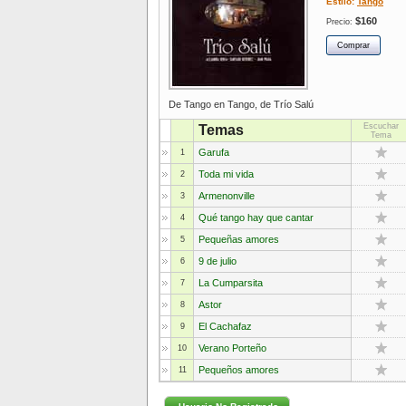
Estilo:
Tango
$160
Precio:
De Tango en Tango, de Trío Salú
Escuchar
Temas
Tema
Garufa
1
Toda mi vida
2
Armenonville
3
Qué tango hay que cantar
4
Pequeñas amores
5
9 de julio
6
La Cumparsita
7
Astor
8
El Cachafaz
9
Verano Porteño
10
Pequeños amores
11