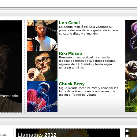
Los Casal
La banda festejó en Sala Zitarrosa su
primera década de vida grabando en vivo
su cuarto disco y primer dvd.
Riki Musso
Presentó un espectáculo a su estilo,
repasando temas de sus discos solistas,
algunos de El Cuarteto y hasta algún
tema sin terminar...
Chuck Berry
Sigue siendo rocanrol. Mirá y compartí las
fotos de la leyenda en la actuación que
dio en el Teatro de Verano.
presentando
Llamadas 2012
 Sala