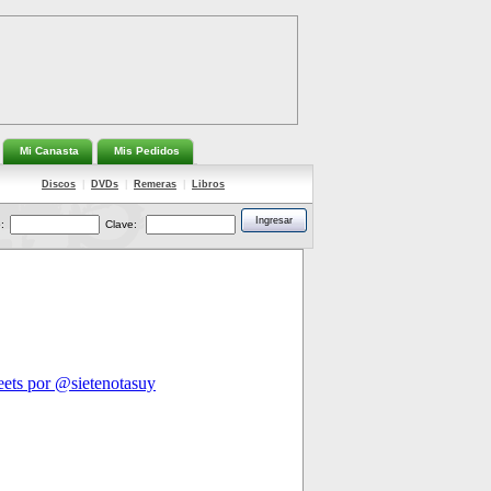
Mi Canasta
Mis Pedidos
Discos
|
DVDs
|
Remeras
|
Libros
:
Clave: