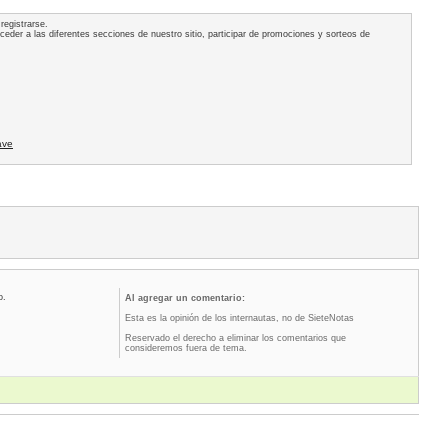
registrarse.
acceder a las diferentes secciones de nuestro sitio, participar de promociones y sorteos de
ave
o.
Al agregar un comentario:
Esta es la opinión de los internautas, no de SieteNotas
Reservado el derecho a eliminar los comentarios que
consideremos fuera de tema.