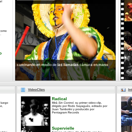
el
 como
.
o
caminando en medio de las llamadas cámara en mano
VideoClips
In
Radical
 luego
Mirá
Sin Control
, su primer video-clip,
ne,
dirigido por Rodo Sayagués, editado por
Juan Tambolini y producido por
Pentagram Records
Supervielle