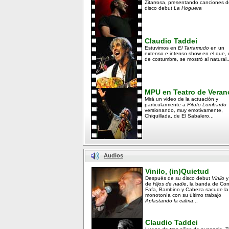
Zitarrosa, presentando canciones d
disco debut
La Hoguera
Claudio Taddei
Estuvimos en
El Tartamudo
en un
extenso e intenso show en el que,
de costumbre, se mostró al natural..
MPU en Teatro de Veran
Mirá un video de la actuación y
particularmente a
Pitufo Lombardo
versionando, muy emotivamente,
Chiquillada, de El Sabalero...
Audios
Vinilo, (in)Quietud
Después de su disco debut
Vinilo
y
de
Hijos de nadie
, la banda de Co
Fafa, Bambino y Cabeza sacude la
monotonía con su último trabajo
Aplastando la calma
...
Claudio Taddei