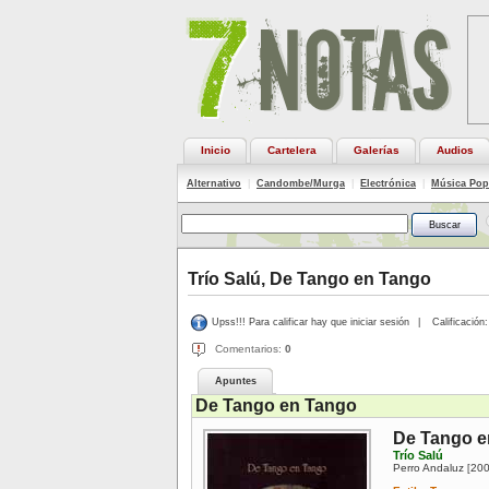
Inicio
Cartelera
Galerías
Audios
Alternativo
|
Candombe/Murga
|
Electrónica
|
Música Pop
Trío Salú, De Tango en Tango
Upss!!! Para calificar hay que iniciar sesión
|
Calificación:
Comentarios:
0
Apuntes
De Tango en Tango
De Tango e
Trío Salú
Perro Andaluz
20
[