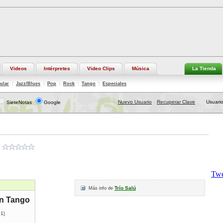
Videos
Intérpretes
Video Clips
Música
La Tienda
ular
|
Jazz/Blues
|
Pop
|
Rock
|
Tango
|
Especiales
Nuevo Usuario
Recuperar Clave
Usuario
SieteNotas
Google
|
Trío Salú
Más info de
n Tango
01
]