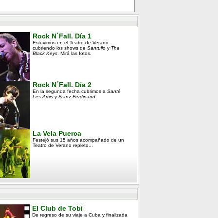
Rock N´Fall. Día 1
Estuvimos en el Teatro de Verano
cubriendo los shows de
Santullo
y
The
Black Keys
. Mirá las fotos.
Rock N´Fall. Día 2
En la segunda fecha cubrimos a
Santé
Les Amis
y
Franz Ferdinand
.
La Vela Puerca
Festejó sus 15 años acompañado de un
Teatro de Verano repleto...
El Club de Tobi
De regreso de su viaje a Cuba y finalizada