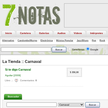
Inicio
Cartelera
Galerías
Audios
Videos
Intérpretes
Alternativo
|
Candombe/Murga
|
Electrónica
|
Música Popular
|
Jazz/Blues
|
Pop
|
Rock
|
SieteNotas
Google
La Tienda ::
Carnaval
Si te digo Carnaval
$ 350,00
Aguilar
[2009]
Libro .:.
Comentarios:
0
Buscador