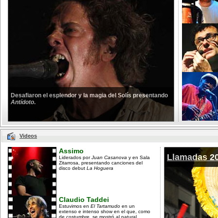
Desafiaron el esplendor y la magia del Solís presentando
Antídoto
.
Videos
Assimo
Llamadas 2
Liderados por
Juan Casanova
y en Sala
Zitarrosa, presentando canciones del
disco debut
La Hoguera
Claudio Taddei
Estuvimos en
El Tartamudo
en un
extenso e intenso show en el que, como
de costumbre, se mostró al natural...