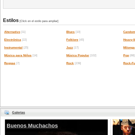
Estilos
[Click en el estilo para ampliar]
Alternativo
Blues
Candom
[11]
[10]
Electrónica
Folklore
Heavy-M
[22]
[45]
Instrumental
Jazz
Milonga
[25]
[17]
Música para Niños
Música Popular
Pop
[14]
[102]
[68]
Reggae
Rock
Rock-Fu
[7]
[239]
Galerias
Buenos Muchachos