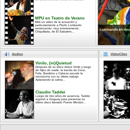
MPU en Teatro de Verano
Mirá un video de la actuación y
particularmente a
Pitufo Lombardo
versionando, muy emotivamente,
caminando en med
Chiquillada, de El Sabalero...
Audios
VideoClips
Vinilo, (in)Quietud
Después de su disco debut
Vinilo
y luego
de
Hijos de nadie
, la banda de Cone,
Fafa, Bambino y Cabeza sacude la
monotonía con su último trabajo
Aplastando la calma
...
Claudio Taddei
Luego de tres años de ausencia, Taddei
regresó a Uruguay para presentar su
último disco llamado
Puerto Mestizo...