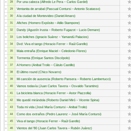
Por una cabeza (Alfredo Le Pera – Carlos Gardel)
28
Ventanita de arrabal (Pascual Contursi – Antonio Scatasso)
29
A la ciudad de Montevideo (Daniel Amaro)
30
Afiches (Homero Expósito – Atilio Stampone)
31
Dandy (Agustín Irusta – Roberto Fugazot – Lucio Demare)
32
Los boliches (Ignacio Suárez – Yamandú Palacios)
33
Dvd: Viva el tango (Horacio Ferrer – Raúl Garello)
34
Mala entraña (Enrique Maciel – Celedonio Flores)
35
Tormenta (Enrique Santos Discépolo)
36
A Homero (Anibal Troilo – Cátulo Castillo)
37
El último round (Chico Novarro)
38
Mi canción de ausencia (Roberto Pansera – Roberto Lambertucci)
39
Vamos todavía (Juan Carlos Tavera – Osvaldo Tarantino)
40
La bicicleta blanca (Horacio Ferrer – Astor Piazzolla)
41
Me quedé mirándola (Roberto Daniel Miró – Vicente Spina)
42
Toda mi vida (José María Contursi – Anibal Troilo)
43
Como dos extraños (Pedro Laurenz – José María Contursi)
44
Viva el tango (Horacio Ferrer – Raúl Garello)
45
Vientos del ’80 (Juan Carlos Tavera – Rubén Juárez)
46