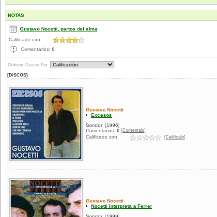
NOTAS
Gustavo Nocetti, partos del alma
Calificado con:
Comentarios:
0
Ordenar Discos Por:
[DISCOS]
Gustavo Nocetti
Excesos
Sondor
[1996]
[Comentalo]
Comentarios:
0
Calificado con:
[Calificalo]
Gustavo Nocetti
Nocetti interpreta a Ferrer
Sondor
[1999]