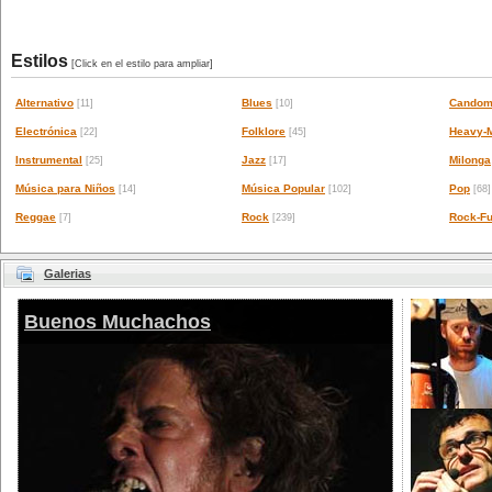
Estilos
[Click en el estilo para ampliar]
Alternativo
Blues
Candom
[11]
[10]
Electrónica
Folklore
Heavy-M
[22]
[45]
Instrumental
Jazz
Milonga
[25]
[17]
Música para Niños
Música Popular
Pop
[14]
[102]
[68]
Reggae
Rock
Rock-Fu
[7]
[239]
Galerias
Buenos Muchachos