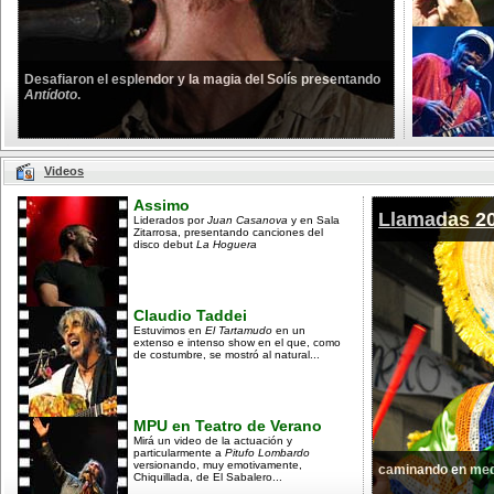
Desafiaron el esplendor y la magia del Solís presentando
Antídoto
.
Videos
Assimo
Llamadas 2
Liderados por
Juan Casanova
y en Sala
Zitarrosa, presentando canciones del
disco debut
La Hoguera
Claudio Taddei
Estuvimos en
El Tartamudo
en un
extenso e intenso show en el que, como
de costumbre, se mostró al natural...
MPU en Teatro de Verano
Mirá un video de la actuación y
particularmente a
Pitufo Lombardo
versionando, muy emotivamente,
caminando en med
Chiquillada, de El Sabalero...