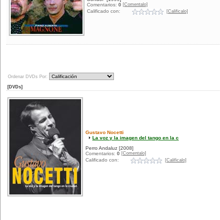
[Comentalo]
Comentarios:
0
Calificado con:
[Calificalo]
Ordenar DVDs Por:
[DVDs]
Gustavo Nocetti
La voz y la imagen del tango en la c
Perro Andaluz
[2008]
[Comentalo]
Comentarios:
0
Calificado con:
[Calificalo]