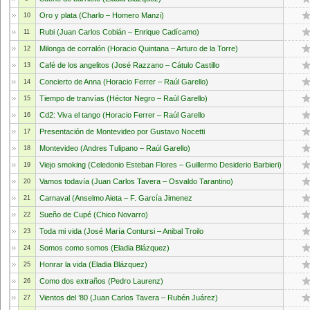
Oro y plata (Charlo – Homero Manzi)
10
Rubi (Juan Carlos Cobián – Enrique Cadícamo)
11
Milonga de corralón (Horacio Quintana – Arturo de la Torre)
12
Café de los angelitos (José Razzano – Cátulo Castillo
13
Concierto de Anna (Horacio Ferrer – Raúl Garello)
14
Tiempo de tranvías (Héctor Negro – Raúl Garello)
15
Cd2: Viva el tango (Horacio Ferrer – Raúl Garello
16
Presentación de Montevideo por Gustavo Nocetti
17
Montevideo (Andres Tulipano – Raúl Garello)
18
Viejo smoking (Celedonio Esteban Flores – Guillermo Desiderio Barbieri)
19
Vamos todavía (Juan Carlos Tavera – Osvaldo Tarantino)
20
Carnaval (Anselmo Aieta – F. García Jimenez
21
Sueño de Cupé (Chico Novarro)
22
Toda mi vida (José María Contursi – Anibal Troilo
23
Somos como somos (Eladia Blázquez)
24
Honrar la vida (Eladia Blázquez)
25
Como dos extraños (Pedro Laurenz)
26
Vientos del ’80 (Juan Carlos Tavera – Rubén Juárez)
27