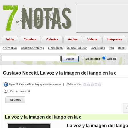
Inicio
Cartelera
Galerías
Audios
Videos
Intérpretes
Alternativo
|
Candombe/Murga
|
Electrónica
|
Música Popular
|
Jazz/Blues
|
Pop
|
Rock
|
SieteNotas
Google
Gustavo Nocetti, La voz y la imagen del tango en la c
Upss!!! Para calificar hay que iniciar sesión
|
Calificación:
Comentarios:
0
Apuntes
La voz y la imagen del tango en la c
La voz y la imagen del tango