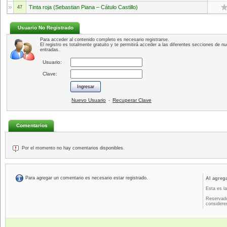
Tinta roja (Sebastian Piana – Cátulo Castillo)
47
Usuario No Registrado
Para acceder al contenido completo es necesario registrarse.
El registro es totalmente gratuito y te permitirá acceder a las diferentes secciones de nu
entradas.
Usuario:
Clave:
Nuevo Usuario
Recuperar Clave
-
Comentarios
Por el momento no hay comentarios disponibles.
Para agregar un comentario es necesario estar registrado.
Al agreg
Esta es la
Reservado
considere