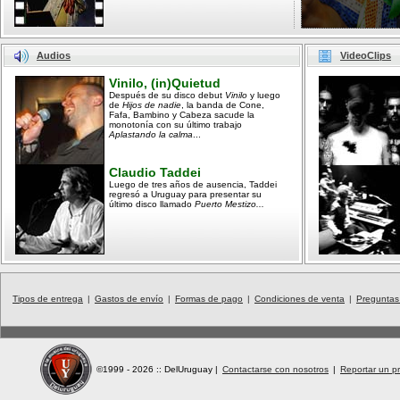
Audios
VideoClips
Vinilo, (in)Quietud
Después de su disco debut
Vinilo
y luego
de
Hijos de nadie
, la banda de Cone,
Fafa, Bambino y Cabeza sacude la
monotonía con su último trabajo
Aplastando la calma
...
Claudio Taddei
Luego de tres años de ausencia, Taddei
regresó a Uruguay para presentar su
último disco llamado
Puerto Mestizo...
Tipos de entrega
|
Gastos de envío
|
Formas de pago
|
Condiciones de venta
|
Preguntas
©1999 - 2026 :: DelUruguay
|
Contactarse con nosotros
|
Reportar un pr