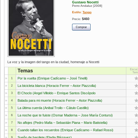
Gustavo Nocetti
Perro Andaluz
2008
[
]
Estilo:
Tango
$460
Precio:
La voz y la imagen del tango en la ciudad, homenaje a Nocetti
Escuc
Temas
Tem
Por la vuelta (Enrique Cadícamo – José Tinelli)
1
La bicicleta blanca (Horacio Ferrer – Astor Piazzolla)
2
El Choclo (Angel Villoldo – Enrique Santos Discépolo
3
Balada para mi muerte (Horacio Ferrer – Astor Piazzolla)
4
La última cuerda (Anibal Troilo – Cátulo Castillo)
5
La noche que te fuiste (Osmar Maderna – Jose María Contursi)
6
No aflojes (Pedro Mafia – Sebastián Piana – Mario Batistella)
7
Cuando tallan los recuerdos (Enrique Cadícamo – Rafael Rossi)
8
Sueño de barrilete (Eladia Blázquez)
9