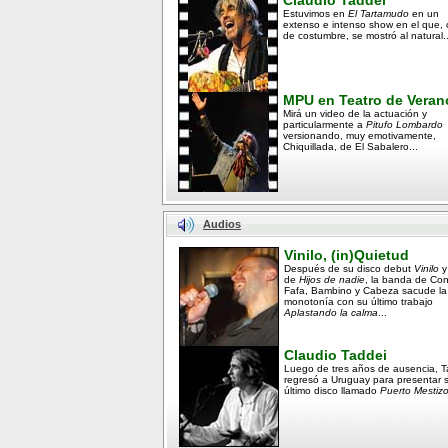
Claudio Taddei
Estuvimos en
El Tartamudo
en un
extenso e intenso show en el que,
de costumbre, se mostró al natural..
MPU en Teatro de Veran
Mirá un video de la actuación y
particularmente a
Pitufo Lombardo
versionando, muy emotivamente,
Chiquillada, de El Sabalero...
Audios
Vinilo, (in)Quietud
Después de su disco debut
Vinilo
y
de
Hijos de nadie
, la banda de Co
Fafa, Bambino y Cabeza sacude la
monotonía con su último trabajo
Aplastando la calma
...
Claudio Taddei
Luego de tres años de ausencia, T
regresó a Uruguay para presentar 
último disco llamado
Puerto Mestizo