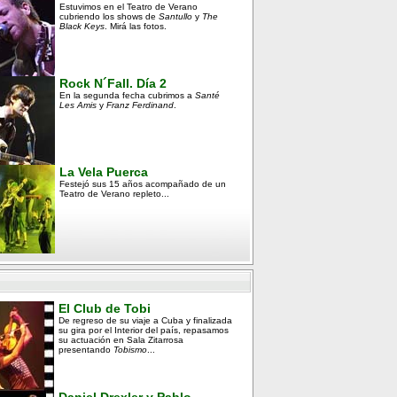
Estuvimos en el Teatro de Verano
cubriendo los shows de
Santullo
y
The
Black Keys
. Mirá las fotos.
Rock N´Fall. Día 2
En la segunda fecha cubrimos a
Santé
Les Amis
y
Franz Ferdinand
.
La Vela Puerca
Festejó sus 15 años acompañado de un
Teatro de Verano repleto...
El Club de Tobi
De regreso de su viaje a Cuba y finalizada
su gira por el Interior del país, repasamos
su actuación en Sala Zitarrosa
presentando
Tobismo
...