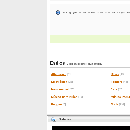
Para agregar un comentario es necesario estar registrad
Estilos
[Click en el estilo para ampliar]
Alternativo
Blues
[11]
[10]
Electrónica
Folklore
[22]
[45]
Instrumental
Jazz
[25]
[17]
Música para Niños
Música Popul
[14]
Reggae
Rock
[7]
[239]
Galerias