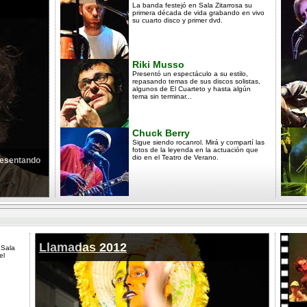
La banda festejó en Sala Zitarrosa su
primera década de vida grabando en vivo
su cuarto disco y primer dvd.
Riki Musso
Presentó un espectáculo a su estilo,
repasando temas de sus discos solistas,
algunos de El Cuarteto y hasta algún
tema sin terminar...
Chuck Berry
Sigue siendo rocanrol. Mirá y compartí las
fotos de la leyenda en la actuación que
dio en el Teatro de Verano.
presentando
Llamadas 2012
 Sala
el