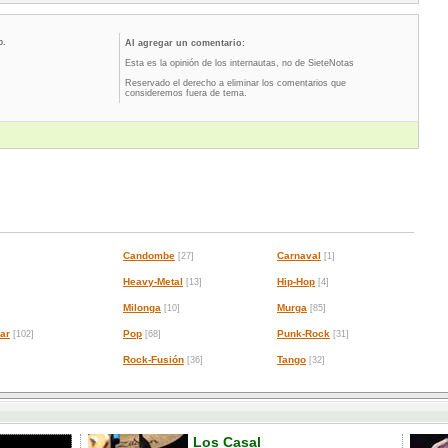
o.
Al agregar un comentario:
Esta es la opinión de los internautas, no de SieteNotas
Reservado el derecho a eliminar los comentarios que
consideremos fuera de tema.
Candombe
Carnaval
[27]
[1]
Heavy-Metal
Hip-Hop
[13]
[4]
Milonga
Murga
[10]
[85]
ar
Pop
Punk-Rock
[102]
[68]
[31]
Rock-Fusión
Tango
[36]
[32]
Los Casal