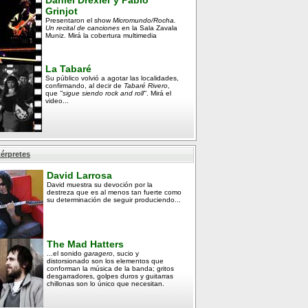
Daniel Drexler y Pablo
Grinjot
Presentaron el show
Micromundo/Rocha.
Un recital de canciones
en la Sala Zavala
Muniz. Mirá la cobertura multimedia
La Tabaré
Su público volvió a agotar las localidades,
confirmando, al decir de
Tabaré Rivero
,
que
"sigue siendo rock and roll"
. Mirá el
video...
térpretes
David Larrosa
David muestra su devoción por la
destreza que es al menos tan fuerte como
su determinación de seguir produciendo...
The Mad Hatters
...el sonido
garagero
, sucio y
distorsionado son los elementos que
conforman la música de la banda; gritos
desgarradores, golpes duros y guitarras
chillonas son lo único que necesitan.