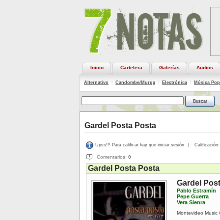
Inicio
Cartelera
Galerías
Audios
Alternativo
|
Candombe/Murga
|
Electrónica
|
Música Pop
Gardel Posta Posta
Upss!!! Para calificar hay que iniciar sesión
|
Calificación:
Comentarios:
0
Gardel Posta Posta
Gardel Pos
Pablo Estramín
Pepe Guerra
Vera Sienra
Montevideo Music