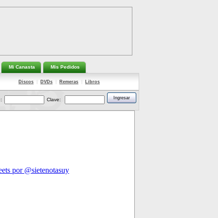
Mi Canasta
Mis Pedidos
Discos
|
DVDs
|
Remeras
|
Libros
:
Clave: