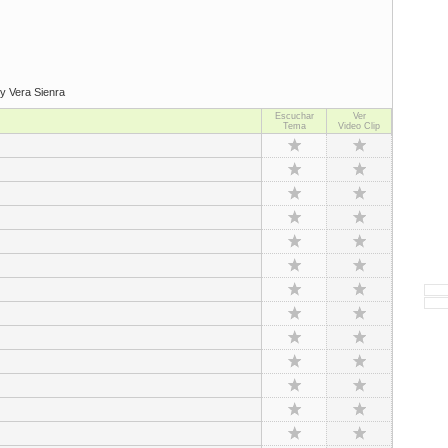
y Vera Sienra
Escuchar
Ver
Tema
Video Clip