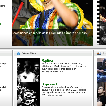
 como
.
o
caminando en medio de las llamadas cámara en mano
VideoClips
In
Radical
 luego
Mirá
Sin Control
, su primer video-clip,
ne,
dirigido por Rodo Sayagués, editado por
Juan Tambolini y producido por
Pentagram Records
Supervielle
addei
Estrena el video-clip
Adonde van los
su
pájaros
, del disco
Reveriê
(2011), dirigido
...
por Agustín Fernando Trenchi. (Foto de
KVKFotos.com.ar)