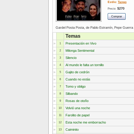
Estilo:
Tango
$270
Precio:
Gardel Posta Posta, de Pablo Estramín, Pepe Guerra 
Temas
Presentación en Vivo
1
Milonga Sentimental
2
Silencio
3
Al mundo le falta un tornillo
4
Gajito de cedrón
5
Cuando no estás
6
Tomo y obligo
7
Silbando
8
Rosas de otoño
9
Volvió una noche
10
Farolito de papel
11
Esta noche me emborracho
12
Caiminito
13