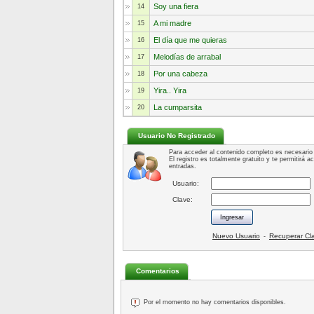
Soy una fiera
14
A mi madre
15
El día que me quieras
16
Melodías de arrabal
17
Por una cabeza
18
Yira.. Yira
19
La cumparsita
20
Usuario No Registrado
Para acceder al contenido completo es necesario 
El registro es totalmente gratuito y te permitirá 
entradas.
Usuario:
Clave:
Nuevo Usuario
Recuperar Cl
-
Comentarios
Por el momento no hay comentarios disponibles.