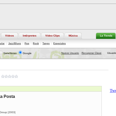
Videos
Intérpretes
Video Clips
Música
La Tienda
ular
|
Jazz/Blues
|
Pop
|
Rock
|
Tango
|
Especiales
Nuevo Usuario
Recuperar Clave
Usuario
SieteNotas
Google
|
ta Posta
 Group
2003
[
]