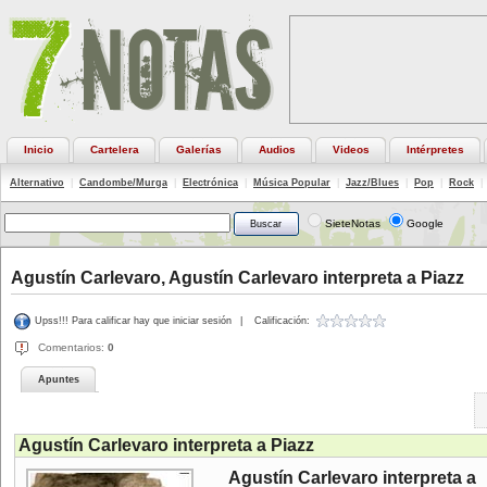
Inicio
Cartelera
Galerías
Audios
Videos
Intérpretes
Alternativo
|
Candombe/Murga
|
Electrónica
|
Música Popular
|
Jazz/Blues
|
Pop
|
Rock
|
SieteNotas
Google
Agustín Carlevaro, Agustín Carlevaro interpreta a Piazz
Upss!!! Para calificar hay que iniciar sesión
|
Calificación:
Comentarios:
0
Apuntes
Agustín Carlevaro interpreta a Piazz
Agustín Carlevaro interpreta a