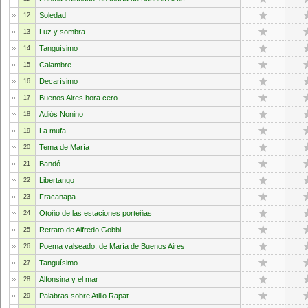
Soledad
12
Luz y sombra
13
Tanguísimo
14
Calambre
15
Decarísimo
16
Buenos Aires hora cero
17
Adiós Nonino
18
La mufa
19
Tema de María
20
Bandó
21
Libertango
22
Fracanapa
23
Otoño de las estaciones porteñas
24
Retrato de Alfredo Gobbi
25
Poema valseado, de María de Buenos Aires
26
Tanguísimo
27
Alfonsina y el mar
28
Palabras sobre Atilio Rapat
29