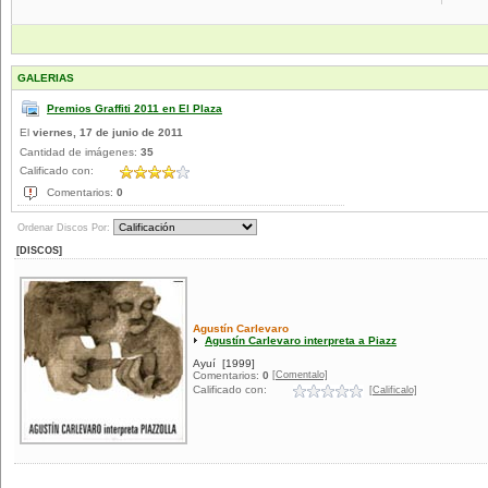
GALERIAS
Premios Graffiti 2011 en El Plaza
El
viernes, 17 de junio de 2011
Cantidad de imágenes:
35
Calificado con:
Comentarios:
0
Ordenar Discos Por:
[DISCOS]
Agustín Carlevaro
Agustín Carlevaro interpreta a Piazz
Ayuí
[1999]
[Comentalo]
Comentarios:
0
Calificado con:
[Calificalo]