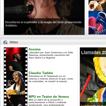
Desafiaron el esplendor y la magia del Solís presentando
Antídoto
.
Videos
Assimo
Llamadas 2
Liderados por
Juan Casanova
y en Sala
Zitarrosa, presentando canciones del
disco debut
La Hoguera
Claudio Taddei
Estuvimos en
El Tartamudo
en un
extenso e intenso show en el que, como
de costumbre, se mostró al natural...
MPU en Teatro de Verano
Mirá un video de la actuación y
particularmente a
Pitufo Lombardo
versionando, muy emotivamente,