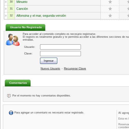
Minueto
30
Canción
31
Alfonsina y el mar, segunda versión
32
Usuario No Registrado
Para acceder al contenido completo es necesario registrarse.
El registro es totalmente gratuito y te permitirá acceder a las diferentes secciones de nu
entradas.
Usuario:
Clave:
Nuevo Usuario
Recuperar Clave
-
Comentarios
Por el momento no hay comentarios disponibles.
Para agregar un comentario es necesario estar registrado.
Al agre
Esta es 
Reservad
consider