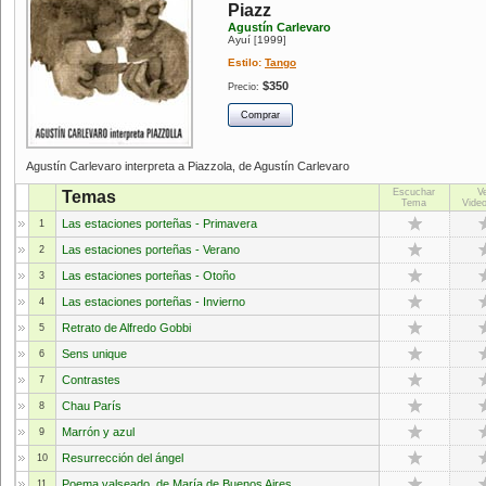
Piazz
Agustín Carlevaro
Ayuí
1999
[
]
Estilo:
Tango
$350
Precio:
Agustín Carlevaro interpreta a Piazzola, de Agustín Carlevaro
Escuchar
V
Temas
Tema
Video
Las estaciones porteñas - Primavera
1
Las estaciones porteñas - Verano
2
Las estaciones porteñas - Otoño
3
Las estaciones porteñas - Invierno
4
Retrato de Alfredo Gobbi
5
Sens unique
6
Contrastes
7
Chau París
8
Marrón y azul
9
Resurrección del ángel
10
Poema valseado, de María de Buenos Aires
11