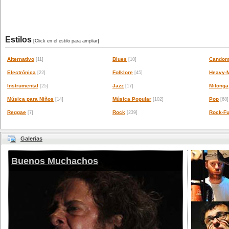
Estilos
[Click en el estilo para ampliar]
Alternativo
Blues
Candom
[11]
[10]
Electrónica
Folklore
Heavy-M
[22]
[45]
Instrumental
Jazz
Milonga
[25]
[17]
Música para Niños
Música Popular
Pop
[14]
[102]
[68]
Reggae
Rock
Rock-Fu
[7]
[239]
Galerias
Buenos Muchachos