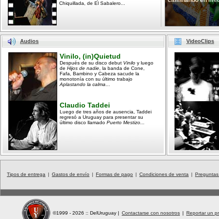
caminando en med
Chiquillada, de El Sabalero...
Audios
VideoClips
Vinilo, (in)Quietud
Después de su disco debut
Vinilo
y luego
de
Hijos de nadie
, la banda de Cone,
Fafa, Bambino y Cabeza sacude la
monotonía con su último trabajo
Aplastando la calma
...
Claudio Taddei
Luego de tres años de ausencia, Taddei
regresó a Uruguay para presentar su
último disco llamado
Puerto Mestizo...
Tipos de entrega
|
Gastos de envío
|
Formas de pago
|
Condiciones de venta
|
Preguntas
©1999 - 2026 :: DelUruguay
|
Contactarse con nosotros
|
Reportar un pr