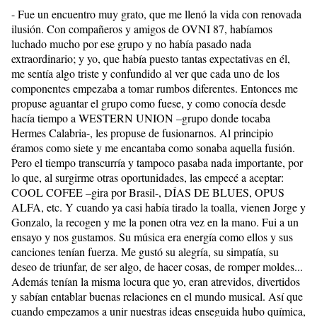
- Fue un encuentro muy grato, que me llenó la vida con renovada
ilusión. Con compañeros y amigos de OVNI 87, habíamos
luchado mucho por ese grupo y no había pasado nada
extraordinario; y yo, que había puesto tantas expectativas en él,
me sentía algo triste y confundido al ver que cada uno de los
componentes empezaba a tomar rumbos diferentes. Entonces me
propuse aguantar el grupo como fuese, y como conocía desde
hacía tiempo a WESTERN UNION –grupo donde tocaba
Hermes Calabria-, les propuse de fusionarnos. Al principio
éramos como siete y me encantaba como sonaba aquella fusión.
Pero el tiempo transcurría y tampoco pasaba nada importante, por
lo que, al surgirme otras oportunidades, las empecé a aceptar:
COOL COFEE –gira por Brasil-, DÍAS DE BLUES, OPUS
ALFA, etc. Y cuando ya casi había tirado la toalla, vienen Jorge y
Gonzalo, la recogen y me la ponen otra vez en la mano. Fui a un
ensayo y nos gustamos. Su música era energía como ellos y sus
canciones tenían fuerza. Me gustó su alegría, su simpatía, su
deseo de triunfar, de ser algo, de hacer cosas, de romper moldes...
Además tenían la misma locura que yo, eran atrevidos, divertidos
y sabían entablar buenas relaciones en el mundo musical. Así que
cuando empezamos a unir nuestras ideas enseguida hubo química,