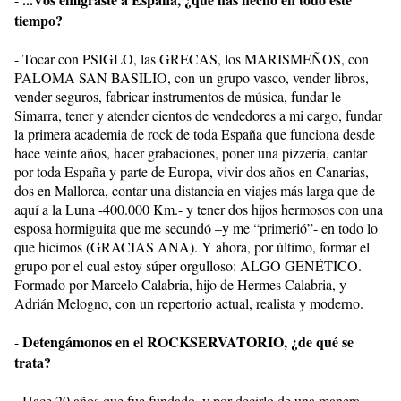
tiempo?
- Tocar con PSIGLO, las GRECAS, los MARISMEÑOS, con
PALOMA SAN BASILIO, con un grupo vasco, vender libros,
vender seguros, fabricar instrumentos de música, fundar le
Simarra, tener y atender cientos de vendedores a mi cargo, fundar
la primera academia de rock de toda España que funciona desde
hace veinte años, hacer grabaciones, poner una pizzería, cantar
por toda España y parte de Europa, vivir dos años en Canarias,
dos en Mallorca, contar una distancia en viajes más larga que de
aquí a la Luna -400.000 Km.- y tener dos hijos hermosos con una
esposa hormiguita que me secundó –y me “primerió”- en todo lo
que hicimos (GRACIAS ANA). Y ahora, por último, formar el
grupo por el cual estoy súper orgulloso: ALGO GENÉTICO.
Formado por Marcelo Calabria, hijo de Hermes Calabria, y
Adrián Melogno, con un repertorio actual, realista y moderno.
Detengámonos en el ROCKSERVATORIO, ¿de qué se
-
trata?
- Hace 20 años que fue fundado, y por decirlo de una manera