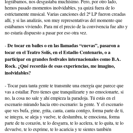
lográbamos, nos desgastaba muchísimo. Pero, por otro lado,
hemos pasado momentos inolvidables, ya quizá fuera de lo
estrictamente musical. Varias canciones del 2º LP fueron creadas
allí, y si las analizás, son muy representativas del momento que
estábamos viviendo. Para mí el precio de la convivencia fue alto y
no estaría dispuesto a pasar por eso otra vez.
De tocar en bailes o en las llamadas “cuevas”, pasaron a
-
tocar en el Teatro Solís, en el Estadio Centenario, o a
participar en grandes festivales internacionales como B.A.
Rock. ¿Qué recordás de esas experiencias, me imagino,
inolvidables?
- Tocar para tanta gente te transmite una energía que parece que
vas a estallar. Pero tienes que tranquilizarte y no emocionarte, si
no, la cosa no sale y ahí empieza la paradoja. Tú estás en el
escenario mirando hacia otro escenario: la gente. Y el escenario
que ves bufa, gime, grita, canta, canta contigo, forma parte de ti,
se integra, se aleja y vuelve, te deslumbra, te emociona, forma
parte de tu corazón, te lo desgarra, te lo acelera, te lo quita, te lo
devuelve, te lo exprime, te lo acaricia y te sientes también