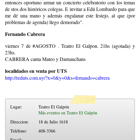
entonces oportuno armar un concierto celebratorio con los temas
de stos dos históricos colegas. E invitar a Edú Lombardo para que
me dé una mano y además engalanar este festejo, al que (por
problemas de agenda) llego demorado".
Fernando Cabrera
viernes 7 de #AGOSTO . Teatro El Galpon. 21hs (agotada) y
23hs.
CABRERA canta Mateo y Darnauchans
localidades en venta por UTS
http://reduts.com.uy/?x=0&y=0&s=fernando+cabrera
Lugar:
Teatro El Galpón
Más eventos en Teatro El Galpón
Direccion:
18 de Julio 1618
Teléfono:
408-3366
Email: