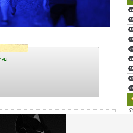
21
21
21
21
22
 MVD
22
22
22
23