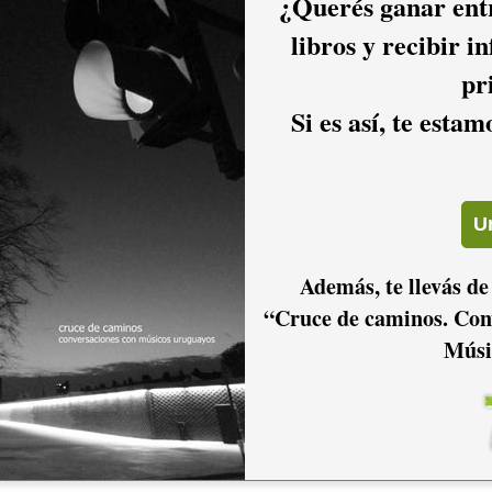
¿Querés ganar entr
io hacer
login.
libros y recibir i
pr
Si es así, te esta
Además, te llevás de
“Cruce de caminos. Con
Músi