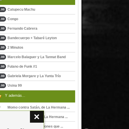
Catupecu Machu
.00
Congo
.00
Fernando Cabrera
.00
Bandecuerpo + Tabaré Leyton
.00
2 Minutos
.00
Marcelo Balaguer y La Tannat Band
.00
Fulano de Funk #1
.00
Gabriela Morgare y La Yunta Trío
.00
Usina 99
.00
Y además...
Momo contra Satán, de La Hermana ...
El próximo verano, de La Hermana ...
Listas y Listos, 5 canciones que ...