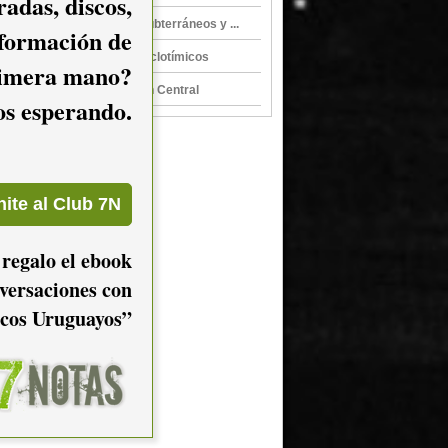
adas, discos,
La Hermana Menor, Subterráneos y ...
nformación de
La Hermana Menor, Ciclotímicos
imera mano?
La Hermana Menor en Central
mos esperando.
 regalo el ebook
versaciones con
cos Uruguayos”