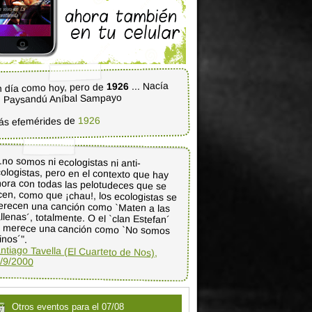
... Nacía
1926
 día como hoy, pero de
 Paysandú Aníbal Sampayo
1926
ás efemérides de
..no somos ni ecologistas ni anti-
ologistas, pero en el contexto que hay
ora con todas las pelotudeces que se
cen, como que ¡chau!, los ecologistas se
recen una canción como `Maten a las
llenas´, totalmente. O el `clan Estefan´
 merece una canción como `No somos
tinos´".
ntiago Tavella (El Cuarteto de Nos),
/9/2000
Otros eventos para el 07/08