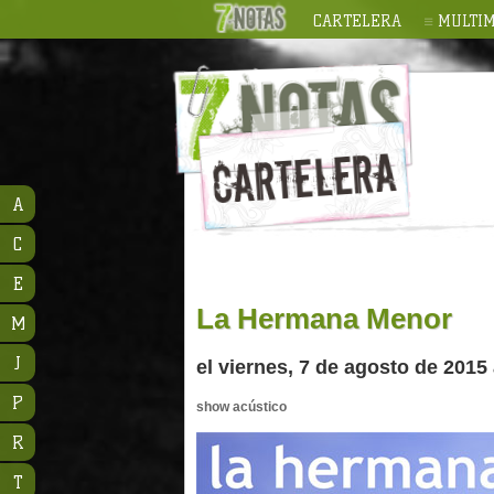
CARTELERA
MULTIM
A
C
E
La Hermana Menor
M
J
el viernes, 7 de agosto de 2015
P
show acústico
R
T