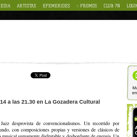
EDIA
ARTISTAS
EFEMERIDES
PROMOS
CLUB 7N
LOGI
Ma
e
014 a las 21.30 en La Gozadera Cultural
Jazz desprovista de convencionalismos. Un recorrido por
mundo, con composiciones propias y versiones de clásicos de
rio musical sumamente disfrutable y desbordante de energía. Un