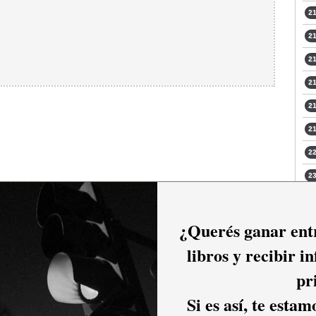
21
21
21
21
21
21
22
23
23
¿Querés ganar entr
libros y recibir i
pr
Si es así, te esta