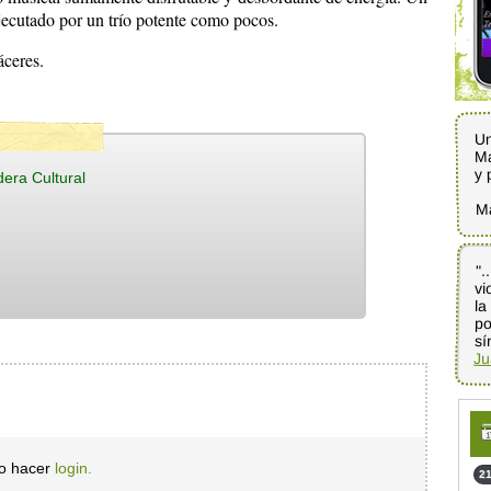
ejecutado por un trío potente como pocos.
ceres.
Un
Ma
y 
era Cultural
M
".
vi
la
po
sí
Ju
io hacer
login.
21