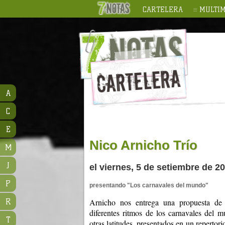
CARTELERA
MULTIM
A
C
E
Nico Arnicho Trío
M
J
el viernes, 5 de setiembre de 2
P
presentando "Los carnavales del mundo"
R
Arnicho nos entrega una propuesta de 
diferentes ritmos de los carnavales del 
T
otras latitudes, presentados en un reperto