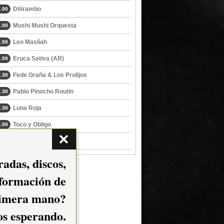
Ditirambo
.00
Mushi Mushi Orquesta
.00
Leo Maslíah
.00
Eruca Sativa (AR)
.00
Fede Graña & Los Prolijos
.30
Pablo Pinocho Routin
.30
Luna Roja
.30
Toco y Obligo
.00
Fiesta Laser IV
.00
adas, discos,
nformación de
imera mano?
mos esperando.