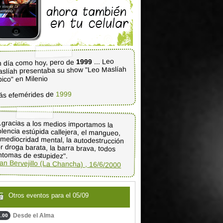
... Leo
1999
 día como hoy, pero de
slíah presentaba su show "Leo Maslíah
pico" en Milenio
1999
ás efemérides de
..gracias a los medios importamos la
olencia estúpida callejera, el mangueo,
 mediocridad mental, la autodestrucción
r droga barata, la barra brava, todos
ntomas de estupidez".
an Bervejillo (La Chancha) , 16/6/2000
Otros eventos para el 05/09
Desde el Alma
.00