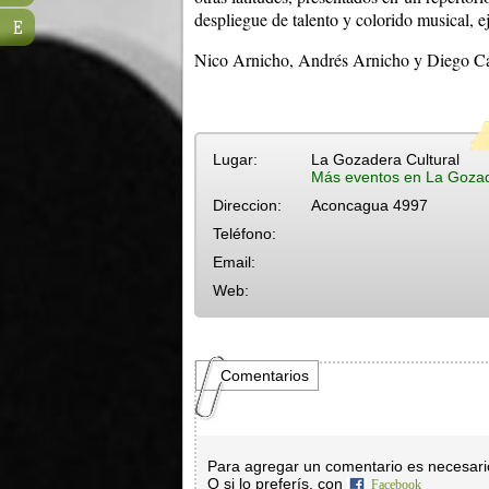
despliegue de talento y colorido musical, 
E
Nico Arnicho, Andrés Arnicho y Diego Cá
Lugar:
La Gozadera Cultural
Más eventos en La Gozad
Direccion:
Aconcagua 4997
Teléfono:
Email:
Web:
Comentarios
Para agregar un comentario es necesar
O si lo preferís, con
Facebook