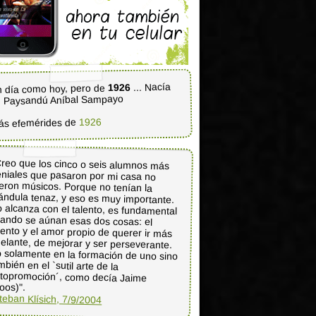
... Nacía
1926
 día como hoy, pero de
 Paysandú Aníbal Sampayo
1926
ás efemérides de
reo que los cinco o seis alumnos más
eniales que pasaron por mi casa no
ueron músicos. Porque no tenían la
ándula tenaz, y eso es muy importante.
 alcanza con el talento, es fundamental
uando se aúnan esas dos cosas: el
lento y el amor propio de querer ir más
elante, de mejorar y ser perseverante.
 solamente en la formación de uno sino
ambién en el `sutil arte de la
utopromoción´, como decía Jaime
oos)".
teban Klísich, 7/9/2004