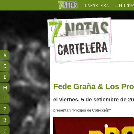
CARTELERA
MULTIM
A
C
E
Fede Graña & Los Prol
M
J
el viernes, 5 de setiembre de 2
P
presentan "Prolijos de Colección"
R
T