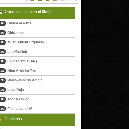
Otros eventos para el 05/09
Desde el Alma
.00
Ditirambo
.00
Mushi Mushi Orquesta
.00
Leo Maslíah
.00
Eruca Sativa (AR)
.00
Nico Arnicho Trío
.30
Pablo Pinocho Routin
.30
Luna Roja
.30
Toco y Obligo
.00
Fiesta Laser IV
.00
Y además...