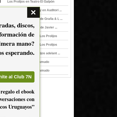
Los Prolijos en Teatro El Galpón
Montevideo Sound City en Auditori ...
Pa`los músicos, de Fede Graña & L ...
adas, discos,
Álbum Diario de Viaje, de Javier ...
nformación de
Hoy, de Fede Graña y Los Prolijos
imera mano?
Hoy, de Fede Graña & Los Prolijos
mos esperando.
Fede Graña & Los Prolijos adelant ...
Fede Graña en El Tartamudo
Fede Graña en El Tartamudo
 regalo el ebook
versaciones con
cos Uruguayos”