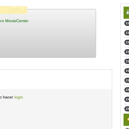
tro MovieCenter
21
21
21
21
21
21
21
22
io hacer
login.
23
23