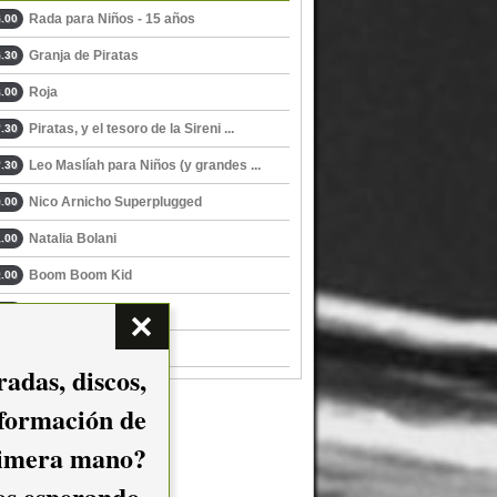
Rada para Niños - 15 años
.00
Granja de Piratas
.30
Roja
.00
Piratas, y el tesoro de la Sireni ...
.30
Leo Maslíah para Niños (y grandes ...
.30
Nico Arnicho Superplugged
.00
Natalia Bolani
.00
Boom Boom Kid
.00
Vancover
.00
Bloosers
.00
adas, discos,
nformación de
imera mano?
mos esperando.