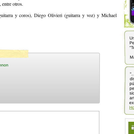
 entre otros.
itarra y coros), Diego Olivieri (guitarra y voz) y Michael
Un
Pe
"T
M
nnon
".
di
pú
pe
si
ar
ex
Ho