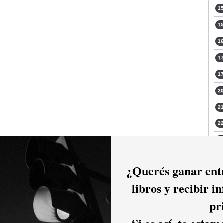
15
15
16
17
17
20
21
22
22
23
¿Querés ganar entr
libros y recibir i
pr
Si es así, te esta
io hacer
login.