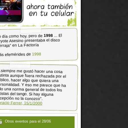
... El
1998
 día como hoy, pero de
yote Asesino presentaba el disco
erraja" en La Factoría
1998
ás efemérides de
..siempre me gustó hacer una cosa
stinta aunque fuera rechazada por el
blico, hacer algo que quiera una
rsonalidad. Y eso me parece que ha
do una norma general de todos los
tistas del tango. Si hay alguna
cepción no la conozco".
racio Ferrer, 15/1/2000
Otros eventos para el 28/06