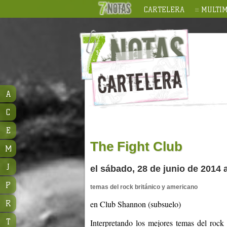
CARTELERA
MULTIM
A
C
E
The Fight Club
M
J
el sábado, 28 de junio de 2014
P
temas del rock británico y americano
R
en Club Shannon (subsuelo)
T
Interpretando los mejores temas del rock