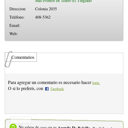
Más eventos en Teatro El Tinglado
Direccion:
Colonia 2035
Teléfono:
408-5362
Email:
Web:
Comentarios
Para agregar un comentario es necesario hacer
login.
O si lo preferís, con
Facebook
No salgas de casa sin tu
Agenda De Bolsillo