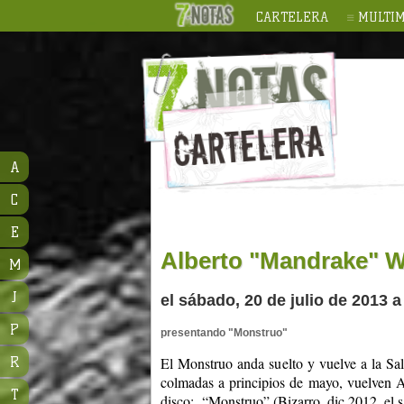
CARTELERA
MULTIM
A
C
E
Alberto "Mandrake" W
M
J
el sábado, 20 de julio de 2013 a
P
presentando "Monstruo"
R
El Monstruo anda suelto y vuelve a la Sala
colmadas a principios de mayo, vuelven A
T
disco: “Monstruo” (Bizarro, dic 2012, el sá