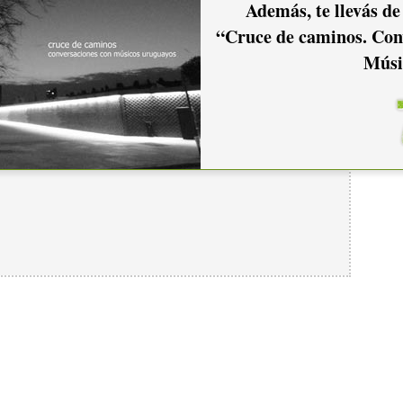
Además, te llevás de
“Cruce de caminos. Con
Músi
io hacer
login.