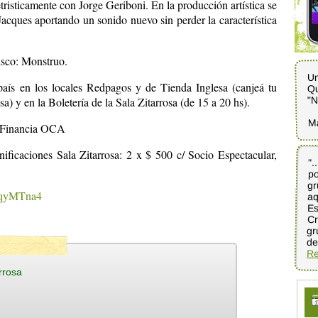
isticamente con Jorge Geriboni. En la producción artística se
Jacques aportando un sonido nuevo sin perder la característica
isco: Monstruo.
Un
aís en los locales Redpagos y de Tienda Inglesa (canjeá tu
Qu
"N
y en la Boletería de la Sala Zitarrosa (de 15 a 20 hs).
M
. Financia OCA
ificaciones Sala Zitarrosa: 2 x $ 500 c/ Socio Espectacular,
".
p
gr
a
E
C
g
RqyMTna4
de
Re
rrosa