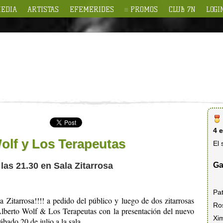
EDIA
ARTISTAS
EFEMERIDES
PROMOS
CLUB 7N
LOGI
4 
olf y Los Terapeutas
El 
Ga
 las 21.30 en Sala Zitarrosa
Pat
 Zitarrosa!!!! a pedido del público y luego de dos zitarrosas
Ro
lberto Wolf & Los Terapeutas con la presentación del nuevo
Xi
bado 20 de julio a la sala.