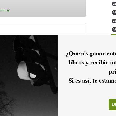
21
com.uy
21
22
23
¿Querés ganar entr
libros y recibir i
pr
Si es así, te esta