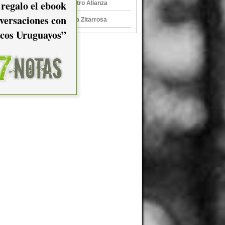
 regalo el ebook
Los Terapeutas en Teatro Alianza
versaciones con
Los Terapeutas en Sala Zitarrosa
cos Uruguayos”