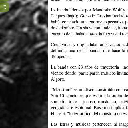
E
La banda liderada por Mandrake Wolf y c
Jacques (bajo); Gonzalo Gravina (teclados
había concitado una enorme expectativa pa
de diciembre. Un show contundente, impac
encanto de la balada hasta la fuerza del ro
Creatividad y originalidad artística, sum
definir a una de la bandas que hace la
Terapeutas.
La banda con 28 años de trayectoria inc
vientos dónde participaran músicos invitad
Algorta.
“Monstruo” es un disco construido con ca
Son 10 canciones que están a la orden de
sombrío, triste, jocoso, romántico, paté
geográfica e espiritual. Buscarlo implica
Hustebt: "lo terrorífico del monstruo no es 
Las letras y músicas pertenecen al ina