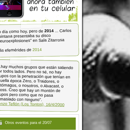
... Carlos
2014
 día como hoy, pero de
intana presentaba su disco
euroexplosiones" en Sala Zitarrosa
2014
ás efemérides de
..hay muchos grupos que están saliendo
or todos lados. Pero no sé, no hay
upos con la penetración que tenían en
quella época Zero, o Traidores, o
stómagos, o nosotros, o Alvacast, o
ross. Creo que hay un montón de
rupos pero como que no pasa
masiado con ninguno".
nzo Teflón (Los Tontos), 16/4/2000
Otros eventos para el 20/07