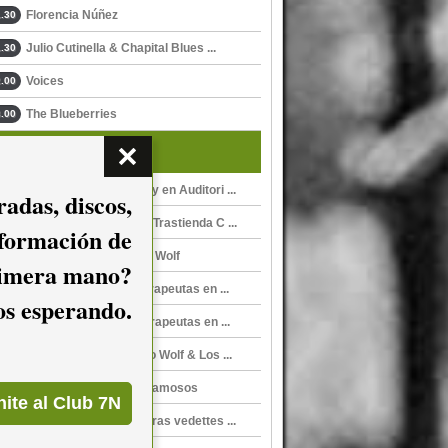
Florencia Núñez
.30
Julio Cutinella & Chapital Blues ...
.30
Voices
.00
The Blueberries
.00
Y además...
Montevideo Sound City en Auditori ...
adas, discos,
Los Terapeutas en La Trastienda C ...
nformación de
A la deriva, de Alberto Wolf
imera mano?
Alberto Wolf & Los Terapeutas en ...
mos esperando.
Alberto Wolf & Los Terapeutas en ...
Mis héroes, de Alberto Wolf & Los ...
Los Terapeutas, Casi famosos
Los Terapeutas, Nuestras vedettes ...