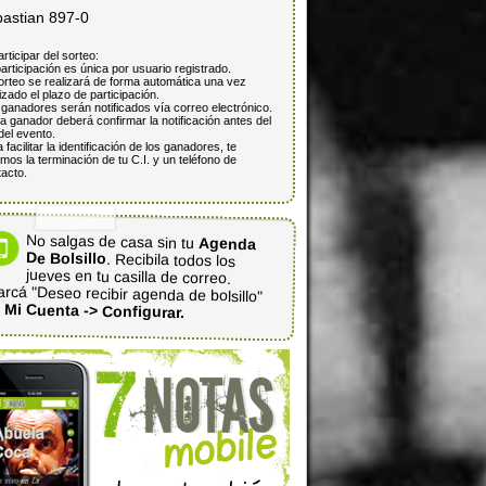
bastian 897-0
articipar del sorteo:
articipación es única por usuario registrado.
orteo se realizará de forma automática una vez
lizado el plazo de participación.
ganadores serán notificados vía correo electrónico.
 ganador deberá confirmar la notificación antes del
del evento.
 facilitar la identificación de los ganadores, te
mos la terminación de tu C.I. y un teléfono de
acto.
No salgas de casa sin tu
Agenda
De Bolsillo
. Recibila todos los
jueves en tu casilla de correo.
rcá "Deseo recibir agenda de bolsillo"
n
Mi Cuenta -> Configurar.