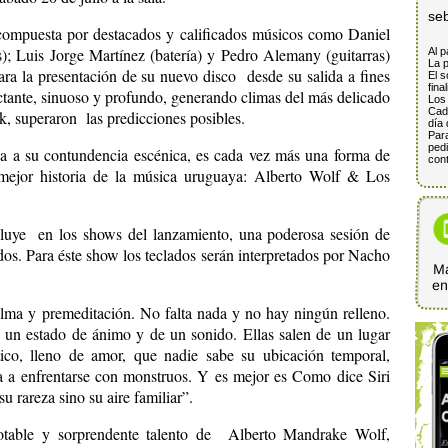
se
ompuesta por destacados y calificados músicos como Daniel
); Luis Jorge Martínez (batería) y Pedro Alemany (guitarras)
Al p
La p
ra la presentación de su nuevo disco desde su salida a fines
El s
fina
tante, sinuoso y profundo, generando climas del más delicado
Los 
Cada
ck, superaron las predicciones posibles.
día 
Para
pedi
ada a su contundencia escénica, es cada vez más una forma de
cont
 mejor historia de la música uruguaya: Alberto Wolf & Los
luye en los shows del lanzamiento, una poderosa sesión de
os. Para éste show los teclados serán interpretados por Nacho
Ma
e
lma y premeditación. No falta nada y no hay ningún relleno.
 un estado de ánimo y de un sonido. Ellas salen de un lugar
tico, lleno de amor, que nadie sabe su ubicación temporal,
ría a enfrentarse con monstruos. Y es mejor es Como dice Siri
su rareza sino su aire familiar”.
gotable y sorprendente talento de Alberto Mandrake Wolf,