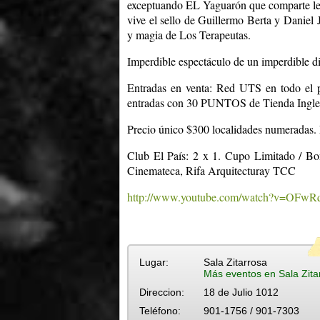
exceptuando EL Yaguarón que comparte letr
vive el sello de Guillermo Berta y Daniel 
y magia de Los Terapeutas.
Imperdible espectáculo de un imperdible d
Entradas en venta: Red UTS en todo el p
entradas con 30 PUNTOS de Tienda Inglesa) 
Precio único $300 localidades numeradas
Club El País: 2 x 1. Cupo Limitado / Bon
Cinemateca, Rifa Arquitecturay TCC
http://www.youtube.com/watch?v=OFw
Lugar:
Sala Zitarrosa
Más eventos en Sala Zita
Direccion:
18 de Julio 1012
Teléfono:
901-1756 / 901-7303