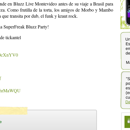
nde en Bluzz Live Montevideo antes de su viaje a Brasil para
leza. Como frutilla de la torta, los amigos de Morbo y Mambo
 que transita por dub, el funk y kraut rock.
 la SuperFreak Bluzz Party!
de tickantel
Un
Es
en
d
yk0cXnYV0
M
f
"S
p
es
(
3ChrMaWQU
cu
Da
e