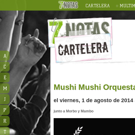
CARTELERA
MULTIM
A
C
E
Mushi Mushi Orquest
M
J
el viernes, 1 de agosto de 2014 
P
junto a Morbo y Mambo
R
T