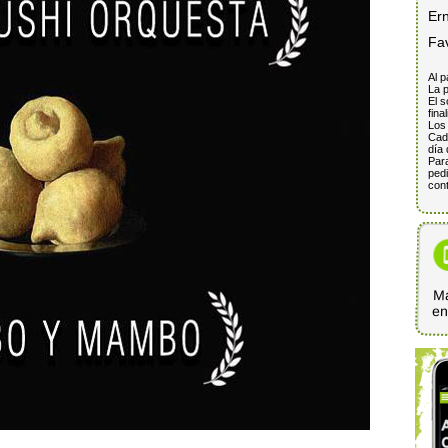
Er
Fa
Al p
La p
El s
fina
Los 
Cada
día 
Para
pedi
cont
Ma
e