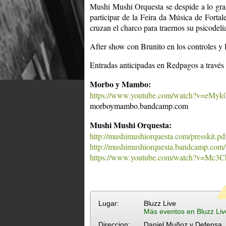
Mushi Mushi Orquesta se despide a lo gra
participar de la Feira da Música de Forta
cruzan el charco para traernos su psicodelia
After show con Brunito en los controles y
Entradas anticipadas en Redpagos a través 
Morbo y Mambo:
https://www.youtube.com/watch?v=eM
morboymambo.bandcamp.com
Mushi Mushi Orquesta:
http://mushimushiorquesta.com/presskit.pd
http://mushimushiorquesta.bandcamp.com/
https://www.youtube.com/watch?v=Mc
Lugar:
Bluzz Live
Más eventos en Bluzz Liv
Direccion:
Daniel Muñoz y Defensa