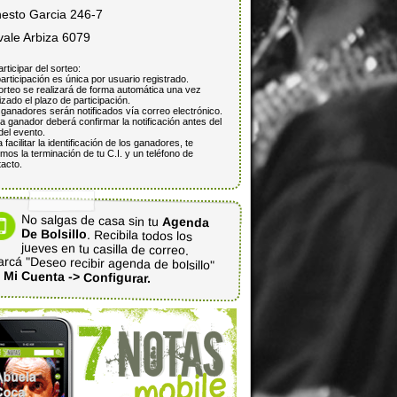
nesto Garcia 246-7
vale Arbiza 6079
articipar del sorteo:
articipación es única por usuario registrado.
orteo se realizará de forma automática una vez
lizado el plazo de participación.
ganadores serán notificados vía correo electrónico.
 ganador deberá confirmar la notificación antes del
del evento.
 facilitar la identificación de los ganadores, te
mos la terminación de tu C.I. y un teléfono de
acto.
No salgas de casa sin tu
Agenda
De Bolsillo
. Recibila todos los
jueves en tu casilla de correo.
rcá "Deseo recibir agenda de bolsillo"
n
Mi Cuenta -> Configurar.