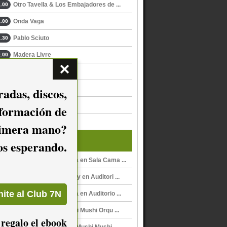
Otro Tavella & Los Embajadores de ...
.00
Onda Vaga
.00
Pablo Sciuto
.30
Madera Livre
.00
Fabián Marquisio
.00
Spuntone & Mendaro
adas, discos,
.30
Hot Club
.00
nformación de
Erika Chuwoki
.00
imera mano?
Y además...
mos esperando.
Mushi Mushi Orquesta en Sala Cama ...
Montevideo Sound City en Auditori ...
Mushi Mushi Orquesta en Auditorio ...
Ojos del Cielo & Mushi Mushi Orqu ...
 regalo el ebook
Sabe en La Menor, de Mushi Mushi ...