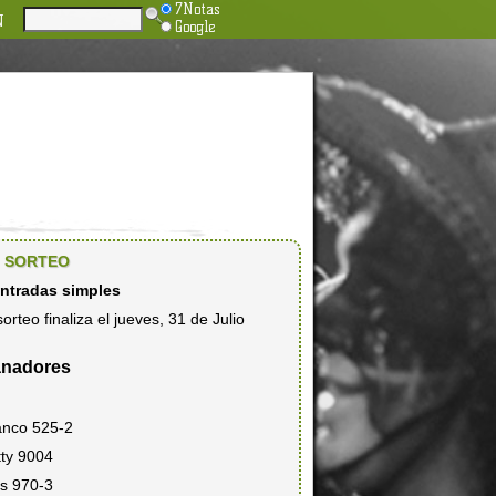
7Notas
N
Google
SORTEO
entradas simples
sorteo finaliza el jueves, 31 de Julio
nadores
anco 525-2
tty 9004
es 970-3