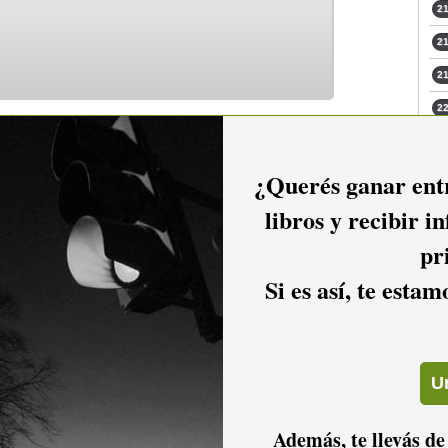
21
21
21
22
22
¿Querés ganar entr
22
23
libros y recibir i
23
pr
Si es así, te esta
Además, te llevás de