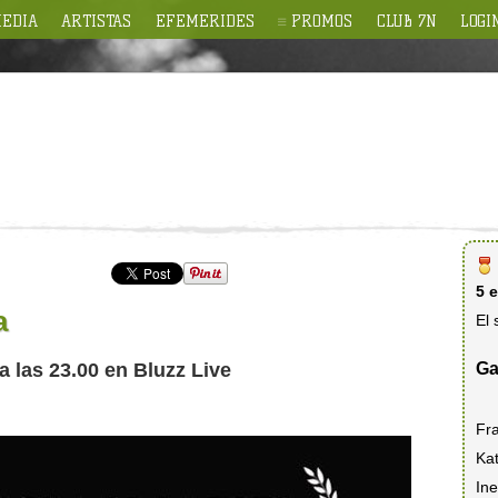
EDIA
ARTISTAS
EFEMERIDES
PROMOS
CLUB 7N
LOGI
5 
a
El 
Ga
a las 23.00 en Bluzz Live
Fr
Ka
In