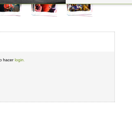
io hacer
login.