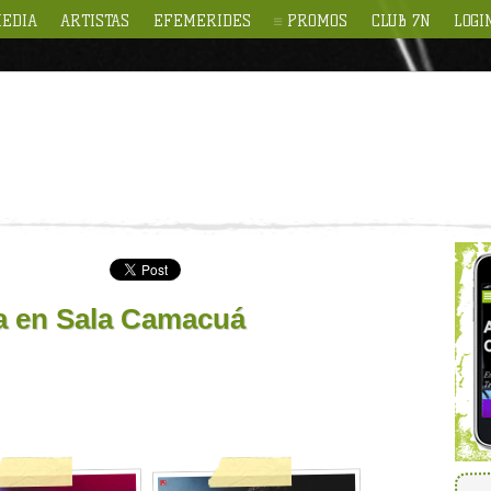
EDIA
ARTISTAS
EFEMERIDES
PROMOS
CLUB 7N
LOGI
a en Sala Camacuá