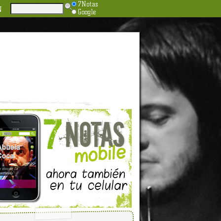
7Notas
N
Google