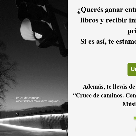
¿Querés ganar entr
libros y recibir i
pr
Si es así, te esta
2016
2015
2014
2011
2010
2009
Además, te llevás de
“Cruce de caminos. Con
Músi
2006
2005
2004
2001
2000
1999