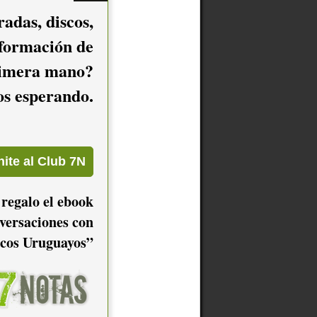
adas, discos,
nformación de
imera mano?
mos esperando.
 regalo el ebook
versaciones con
cos Uruguayos”