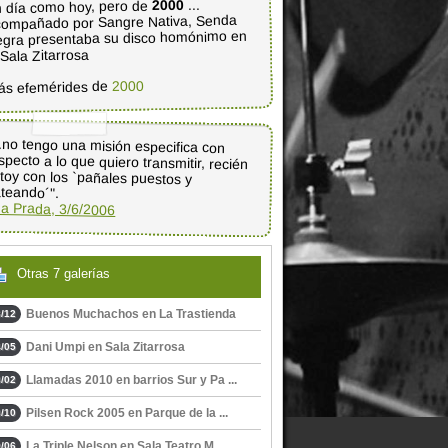
...
2000
 día como hoy, pero de
ompañado por Sangre Nativa, Senda
gra presentaba su disco homónimo en
 Sala Zitarrosa
2000
ás efemérides de
..no tengo una misión especifica con
specto a lo que quiero transmitir, recién
stoy con los `pañales puestos y
teando´".
a Prada, 3/6/2006
Otras 7 galerías
Buenos Muchachos en La Trastienda
/12
Dani Umpi en Sala Zitarrosa
/05
Llamadas 2010 en barrios Sur y Pa ...
/02
Pilsen Rock 2005 en Parque de la ...
/10
La Triple Nelson en Sala Teatro M ...
/06