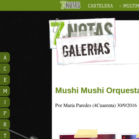
CARTELERA
MULTIM
A
C
E
Mushi Mushi Orquest
M
J
Por María Paredes (4Cuarenta) 30/9/2016
P
R
T