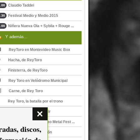
Claudio Taddei
.00
Festival Medio y Medio 2015
.30
Niñera Nueva Ola + Sybila + Rouge ...
.00
Y además...
ReyToro en Montevideo Music Box
Hacha, de ReyToro
Finisterra, de ReyToro
Rey Toro en Velódromo Municipal
Carne, de Rey Toro
Rey Toro, la batalla por el trono
Rey Toro, seguir a morir
Rey Toro en Montevideo Metal Fest ...
adas, discos,
Rey Toro en La Estación
nformación de