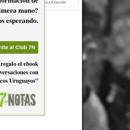
Rey Toro - OConnor en La Estación
imera mano?
mos esperando.
 regalo el ebook
versaciones con
cos Uruguayos”