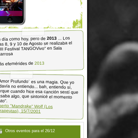
... Los
2013
 día como hoy, pero de
as 8, 9 y 10 de Agosto se realizaba el
III Festival TANGOVivo" en Sala
tarrosa
2013
ás efemérides de
Amor Profundo´ es una magia. Que yo
davía no entiendo... bah, entiendo sí,
rque cuando hice esa canción sentí que
saba algo, que sintonicé el momento
sto".
berto "Mandrake" Wolf (Los
rapeutas), 15/7/2001
Otros eventos para el 26/12