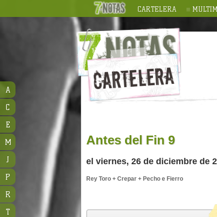
CARTELERA
MULTIM
A
C
E
Antes del Fin 9
M
J
el viernes, 26 de diciembre de
P
Rey Toro + Crepar + Pecho e Fierro
R
T