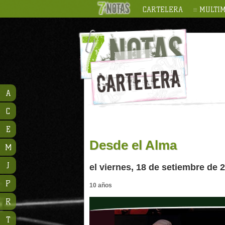
CARTELERA
MULTIM
A
C
E
Desde el Alma
M
J
el viernes, 18 de setiembre de 
P
10 años
R
T