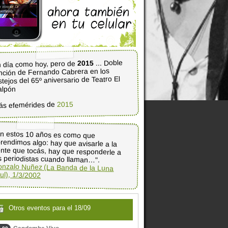
... Doble
2015
 día como hoy, pero de
nción de Fernando Cabrera en los
stejos del 65º aniversario de Teatro El
alpón
2015
ás efemérides de
n estos 10 años es como que
rendimos algo: hay que avisarle a la
nte que tocás, hay que responderle a
s periodistas cuando llaman…".
nzalo Nuñez (La Banda de la Luna
ul), 1/3/2002
Otros eventos para el 18/09