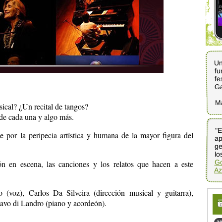
Un
fu
fe
G
M
ical? ¿Un recital de tangos?
 de cada una y algo más.
"E
ap
ge
e por la peripecia artística y humana de la mayor figura del
lo
Go
n en escena, las canciones y los relatos que hacen a este
Az
(voz), Carlos Da Silveira (dirección musical y guitarra),
avo di Landro (piano y acordeón).