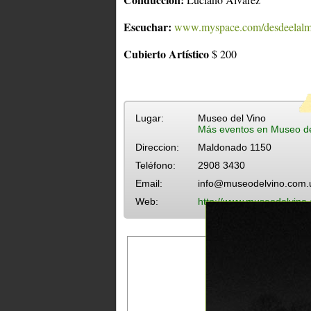
Escuchar:
www.myspace.com/desdeelalm
Cubierto Artístico
$ 200
Lugar:
Museo del Vino
Más eventos en Museo de
Direccion:
Maldonado 1150
Teléfono:
2908 3430
Email:
info@museodelvino.com.
Web:
http://www.museodelvino