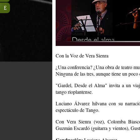
E
Con la Voz de Vera Sienra
¿Una conferencia? ¿Una obra de teatro mus
Ninguna de las tres, aunque tiene un poco
"Gardel, Desde el Alma" invita a un viaj
tango rioplantense.
Luciano Álvarez hilvana con su narració
espectáculo de Tango.
Con Vera Sienra (voz), Colomba Biasco 
Guzmán Escardó (guitarra y vientos), Gust
Conducción:
Luciano Alvarez