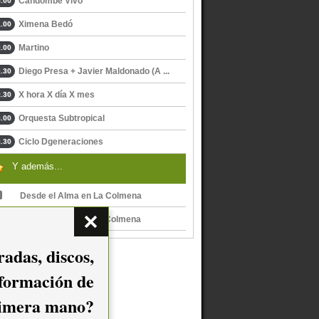
Candombe Vivo
.00
Ximena Bedó
.00
Martino
.00
Diego Presa + Javier Maldonado (A ...
.30
X hora X día X mes
.30
Orquesta Subtropical
.00
Ciclo Dgeneraciones
.30
Y además...
Desde el Alma en La Colmena
Desde el Alma en La Colmena
adas, discos,
nformación de
imera mano?