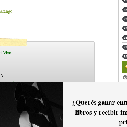
20
atango
21
22
22
22
23
l Vino
23
uy
.com.uy/
¿Querés ganar entr
libros y recibir i
pr