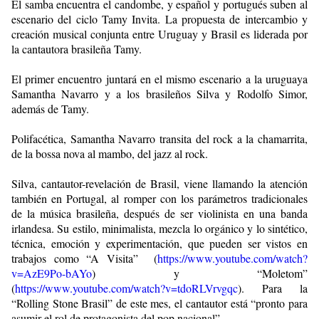
El samba encuentra el candombe, y español y portugués suben al
escenario del ciclo Tamy Invita. La propuesta de intercambio y
creación musical conjunta entre Uruguay y Brasil es liderada por
la cantautora brasileña Tamy.
El primer encuentro juntará en el mismo escenario a la uruguaya
Samantha Navarro y a los brasileños Silva y Rodolfo Simor,
además de Tamy.
Polifacética, Samantha Navarro transita del rock a la chamarrita,
de la bossa nova al mambo, del jazz al rock.
Silva, cantautor-revelación de Brasil, viene llamando la atención
también en Portugal, al romper con los parámetros tradicionales
de la música brasileña, después de ser violinista en una banda
irlandesa. Su estilo, minimalista, mezcla lo orgánico y lo sintético,
técnica, emoción y experimentación, que pueden ser vistos en
trabajos como “A Visita” (
https://www.youtube.com/watch?
v=AzE9Po-bAYo
) y “Moletom”
(
https://www.youtube.com/watch?v=tdoRLVrvgqc
). Para la
“Rolling Stone Brasil” de este mes, el cantautor está “pronto para
asumir el rol de protagonista del pop nacional”.