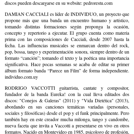
discos pueden descargarse en su website: pedrorestu.com
DAMIAN CACCIALI es líder de INDIVIDUO, un proyecto que
propone más que una banda un encuentro humano y artístico,
tomando distintas formaciones según proponga la ocasión,
concepto y repertorio a ejecutar. El grupo cuenta como materia
prima con las composiciones de Cacciali, desde 2007 hasta la
fecha. Las influencias musicales se enmarcan dentro del rock,
pop, bossa, tango y experimentación sonora, siempre dentro de un
formato “canción”; tomando el texto y la poética una importancia
significativa. Hace pocas semanas se acaba de editar su primer
álbum formato banda “Parece un Film” de forma independiente.
individuo.com.uy
RODRIGO VACCOTTI guitarrista, cantate y compositor,
fundador de la banda Eureka! con la cual lleva editados dos
discos: "Conejos & Galeras" (2011) y "Vida Dietética" (2013),
abordando en sus canciones temáticas variadas (personales,
sociales y filosóficas) desde el pop y el funk principalmente. Pero
también hay en este creador mucha milonga, tango y candombe,
nueva faceta que invita a Vaccotti a presentarse en vivo en otros
formatos. Nacido en Montevideo en 1985, psicologo de profesión,