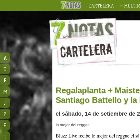
CARTELERA
MULTIM
A
C
E
Regalaplanta + Maiste
M
Santiago Battello y la
J
el sábado, 14 de setiembre de 2
P
R
lo mejor del reggae
Bluzz Live recibe lo mejor del reggae el sá
T