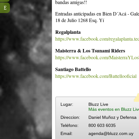
bandas amigas!!
E
Entradas anticipadas en Bien D´Acá - Gale
18 de Julio 1268 Esq. Yí
Regalplanta
https://www.facebook.com/regalaplanta.ted
Maisterra & Los Tsunami Riders
https://www.facebook.com/MaisterraYLos
Santiago Battello
https://www.facebook.com/Battellooficial
Lugar:
Bluzz Live
Más eventos en Bluzz Liv
Direccion:
Daniel Muñoz y Defensa
Teléfono:
800 603 6035
Email:
agenda@bluzz.com.uy