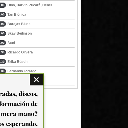
Dino, Darvin, Zucará, Heber
.00
Tan Biónica
.00
Barajas Blues
.00
Skay Beilinson
.00
Axel
.00
Ricardo Olivera
.30
Erika Büsch
.30
Fernando Torrado
.30
Sibyla Vaine
.00
adas, discos,
nformación de
imera mano?
mos esperando.