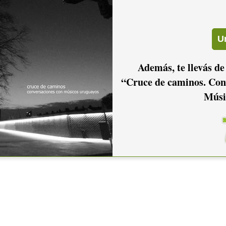
Además, te llevás de
io hacer
login.
“Cruce de caminos. Con
Músi