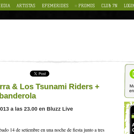
EDIA
ARTISTAS
EFEMERIDES
PROMOS
CLUB 7N
LOGI
rra & Los Tsunami Riders +
Ma
e
 banderola
013 a las 23.00 en Bluzz Live
bado 14 de setiembre en una noche de fiesta junto a tres