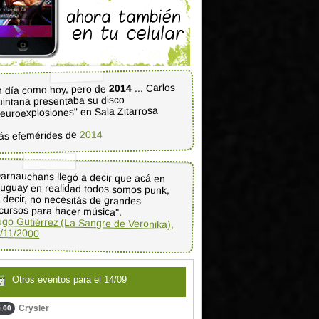
... Carlos
2014
 día como hoy, pero de
intana presentaba su disco
euroexplosiones" en Sala Zitarrosa
2014
ás efemérides de
arnauchans llegó a decir que acá en
uguay en realidad todos somos punk,
s decir, no necesitás de grandes
cursos para hacer música".
go Gutiérrez (La Sangre de Veronika),
/11/2000
Otros eventos para el 14/09
Crysler
.00