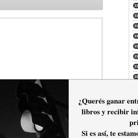
21
21
21
21
21
21
21
23
24
¿Querés ganar entr
libros y recibir i
pr
Si es así, te esta