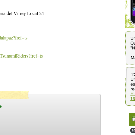
ría del Virrey Local 24
alapaz?fref=ts
Un
Qu
"N
TsunamiRiders?fref=ts
M
"D
Ur
e
re
Hu
16
e
20