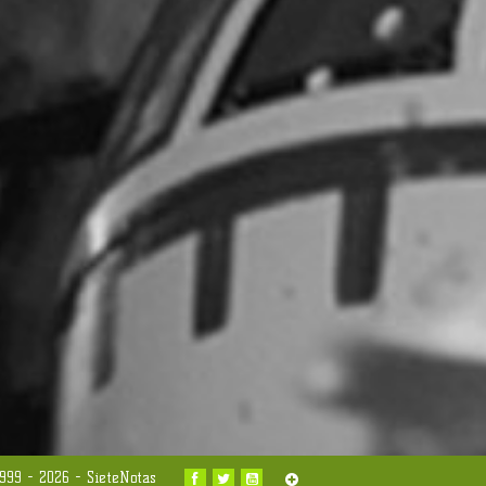
999 - 2026 -
SieteNotas

