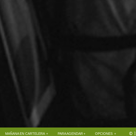
© 1
+
+
+
MAÑANA EN CARTELERA
PARA AGENDAR
OPCIONES