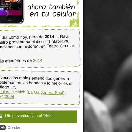
... Raúl
2014
 día como hoy, pero de
stro presentaba el disco "Tintabrava,
nciones con historia", en Teatro Circular
2014
ás efemérides de
 veces los malos entendidos generan
oblemas en las bandas y lo mejor es el
álogo…".
colás Livchich (La Galponera Soul),
/4/2004
Otros eventos para el 14/09
Crysler
.00