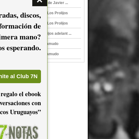
Álbum Diario de Viaje, de Javier ...
adas, discos,
Hoy, de Fede Graña y Los Prolijos
nformación de
Hoy, de Fede Graña & Los Prolijos
imera mano?
Fede Graña & Los Prolijos adelant ...
Fede Graña en El Tartamudo
mos esperando.
Fede Graña en El Tartamudo
 regalo el ebook
versaciones con
cos Uruguayos”