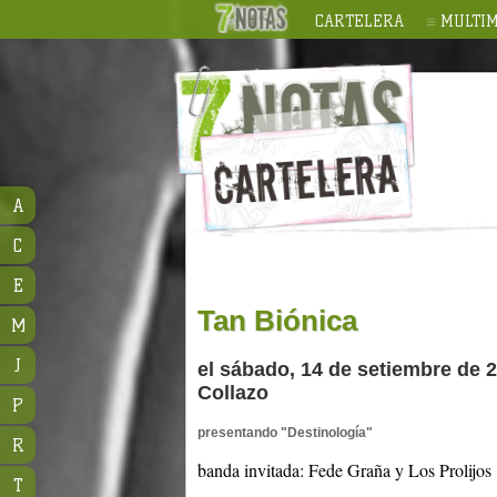
CARTELERA
MULTIM
A
C
E
Tan Biónica
M
J
el sábado, 14 de setiembre de 
Collazo
P
presentando "Destinología"
R
banda invitada: Fede Graña y Los Prolijos
T