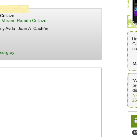
Collazo
e Verano Ramón Collazo
n y Avda. Juan A. Cachón
Un
Ca
ca
o.org.uy
M
"A
pr
di
Ni
26
20