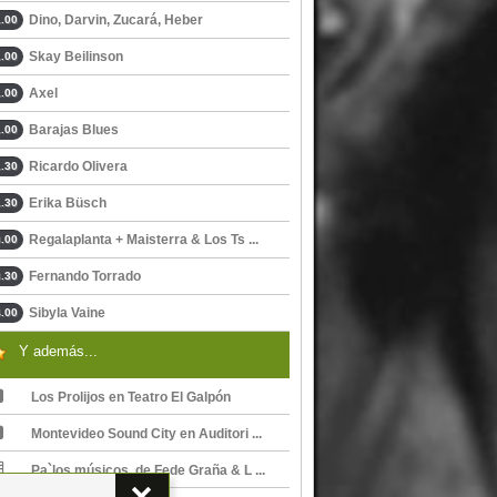
Dino, Darvin, Zucará, Heber
.00
Skay Beilinson
.00
Axel
.00
Barajas Blues
.00
Ricardo Olivera
.30
Erika Büsch
.30
Regalaplanta + Maisterra & Los Ts ...
.00
Fernando Torrado
.30
Sibyla Vaine
.00
Y además...
Los Prolijos en Teatro El Galpón
Montevideo Sound City en Auditori ...
Pa`los músicos, de Fede Graña & L ...