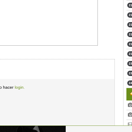
21
21
21
21
21
21
23
23
24
io hacer
login.