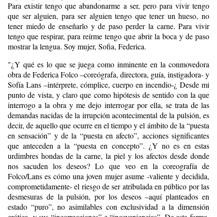
Para existir tengo que abandonarme a ser, pero para vivir tengo
que ser alguien, para ser alguien tengo que tener un hueso, no
tener miedo de enseñarlo y de paso perder la carne. Para vivir
tengo que respirar, para reírme tengo que abrir la boca y de paso
mostrar la lengua. Soy mujer, Sofia, Federica.
"¿Y qué es lo que se juega como inminente en la conmovedora
obra de Federica Folco –coreógrafa, directora, guía, instigadora- y
Sofía Lans –intérprete, cómplice, cuerpo en incendio-¿ Desde mi
punto de vista, y claro que como hipótesis de sentido con la que
interrogo a la obra y me dejo interrogar por ella, se trata de las
demandas nacidas de la irrupción acontecimental de la pulsión, es
decir, de aquello que ocurre en el tiempo y el ámbito de la “puesta
en sensación” y de la “puesta en afecto”, acciones significantes
que anteceden a la “puesta en concepto”. ¿Y no es en estas
urdimbres hondas de la carne, la piel y los afectos desde donde
nos sacuden los deseos? Lo que veo en la coreografía de
Folco/Lans es cómo una joven mujer asume -valiente y decidida,
comprometidamente- el riesgo de ser atribulada en público por las
desmesuras de la pulsión, por los deseos –aquí planteados en
estado “puro”, no asimilables con exclusividad a la dimensión
erótica- y sus “incorrecciones” e “incoveniencias”. De esta forma,