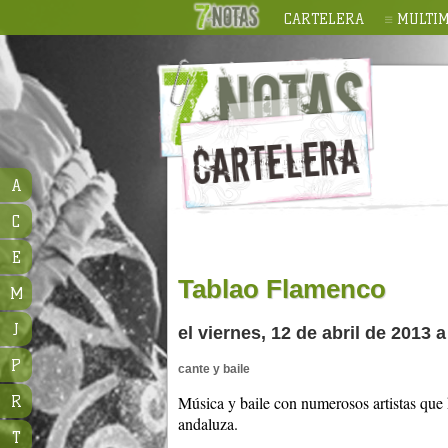
CARTELERA
MULTIM
A
C
E
Tablao Flamenco
M
J
el viernes, 12 de abril de 2013 
P
cante y baile
R
Música y baile con numerosos artistas que h
andaluza.
T