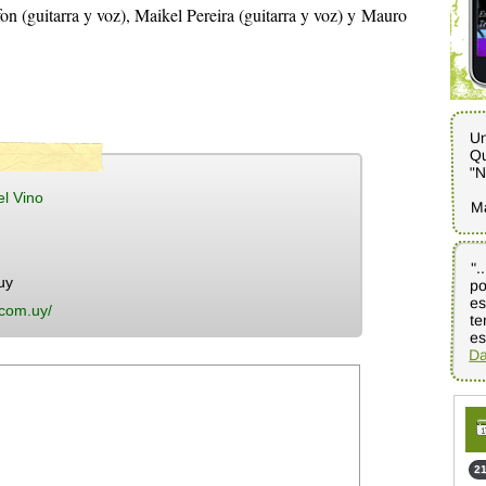
 (guitarra y voz), Maikel Pereira (guitarra y voz) y Mauro
Un
Qu
"N
l Vino
M
".
po
es
te
uy
.com.uy/
es
Da
21