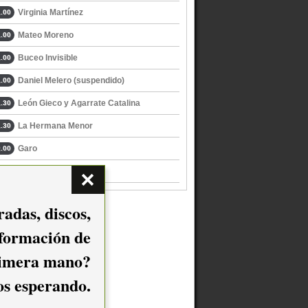
Virginia Martínez
.00
Mateo Moreno
.00
Buceo Invisible
.00
Daniel Melero (suspendido)
.00
León Gieco y Agarrate Catalina
.30
La Hermana Menor
.30
Garo
.00
Los Traidores
.00
adas, discos,
nformación de
imera mano?
mos esperando.