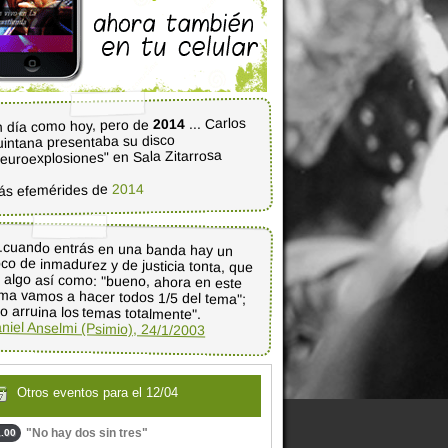
... Carlos
2014
 día como hoy, pero de
intana presentaba su disco
euroexplosiones" en Sala Zitarrosa
2014
ás efemérides de
..cuando entrás en una banda hay un
co de inmadurez y de justicia tonta, que
 algo así como: "bueno, ahora en este
ma vamos a hacer todos 1/5 del tema";
o arruina los temas totalmente".
niel Anselmi (Psimio), 24/1/2003
Otros eventos para el 12/04
"No hay dos sin tres"
.00