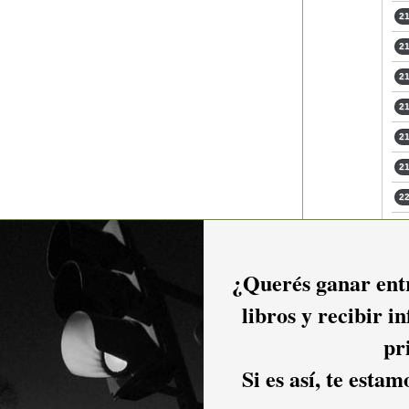
21
21
21
21
21
21
22
24
¿Querés ganar entr
libros y recibir i
pr
Si es así, te esta
io hacer
login.