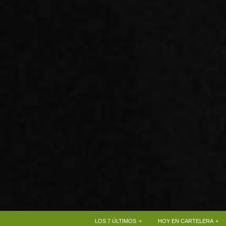
+
+
LOS 7 ÚLTIMOS
HOY EN CARTELERA