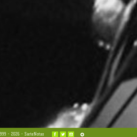
999 - 2026 -
SieteNotas

