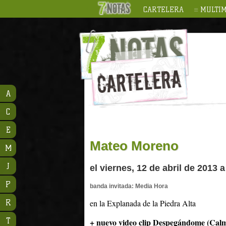
CARTELERA
MULTIM
A
C
E
Mateo Moreno
M
J
el viernes, 12 de abril de 2013 a
P
banda invitada: Media Hora
R
en la Explanada de la Piedra Alta
T
+ nuevo video clip Despegándome (Cal