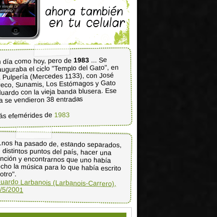
... Se
1983
 día como hoy, pero de
auguraba el ciclo "Templo del Gato", en
 Pulpería (Mercedes 1133), con José
eco, Sunamis, Los Estómagos y Gato
uardo con la vieja banda blusera. Ese
a se vendieron 38 entradas
1983
ás efemérides de
..nos ha pasado de, estando separados,
 distintos puntos del país, hacer una
anción y encontrarnos que uno había
cho la música para lo que había escrito
 otro".
uardo Larbanois (Larbanois-Carrero),
/5/2001