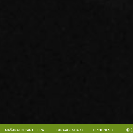
© 1
+
+
+
MAÑANA EN CARTELERA
PARA AGENDAR
OPCIONES