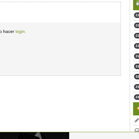
21
21
io hacer
login.
21
21
21
21
22
23
24