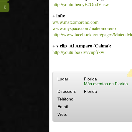
http://youtu.be/oyE2OodVusw
E
+ info:
www.mateomoreno.com
www.myspace.com/mateomoreno
http://www.facebook.com/pages/Mateo-M
+ v clip Al Amparo (Calma):
http://youtu.be/7lvv7npfrkw
Lugar:
Florida
Más eventos en Florida
Direccion:
Florida
Teléfono:
Email:
Web: