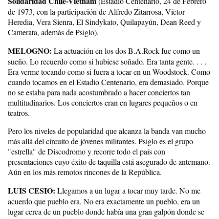
Solidaridad Chile-Vietnam
(Estadio Centenario, 24 de Febrero
de 1973, con la participación de Alfredo Zitarrosa, Víctor
Heredia, Vera Sienra, El Sindykato, Quilapayún, Dean Reed y
Camerata, además de Psiglo).
MELOGNO:
La actuación en los dos B.A.Rock fue como un
sueño. Lo recuerdo como si hubiese soñado. Era tanta gente. . . .
Era verme tocando como si fuera a tocar en un Woodstock. Como
cuando tocamos en el Estadio Centenario, era demasiado. Porque
no se estaba para nada acostumbrado a hacer conciertos tan
multitudinarios. Los conciertos eran en lugares pequeños o en
teatros.
Pero los niveles de popularidad que alcanza la banda van mucho
más allá del circuito de jóvenes militantes. Psiglo es el grupo
"estrella" de Discodromo y recorre todo el país con
presentaciones cuyo éxito de taquilla está asegurado de antemano.
Aún en los más remotos rincones de la República.
LUIS CESIO:
Llegamos a un lugar a tocar muy tarde. No me
acuerdo que pueblo era. No era exactamente un pueblo, era un
lugar cerca de un pueblo donde había una gran galpón donde se