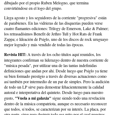
dibujado por el propio Ruben Melogno, que termina
convirtiéndose en el logo del grupo.
Llega agosto y los seguidores de la corriente "progresiva" están
de parabienes. En las vidrieras de las disquerías pueden verse
cuatro flamantes ediciones: Trilogy de Emerson, Lake & Palmer;
los retrasadísimos Benefit de Jethro Tull y Hot Rats de Frank
Zappa; e Ideación de Psiglo, uno de los discos de rock uruguayo
mejor logrado y más vendido de todas las épocas.
Revista HIT:
A través de los ocho títulos aquí reunidos, los
integrantes confirman su liderazgo dentro de nuestra corriente de
"música pesada", por utilizar una de las tantas indefinidas
definiciones que andan por ahí. Desde luego que Psiglo ya tiene
su bien formado prestigio a través de diversas actuaciones como
así también por intermedio de un par de simples. Pero la audición
de todo un LP sirve para demostrar fehacientemente la calidad
autoral e interpretativa del quinteto. Desde luego para nuestro
"Vuela a mi galaxia"
gusto,
sigue siendo todo una revelación
dentro de la música compatriota, aunque es necesario reconocer
que todos, sí todos, se caracterizan por su interés. La placa, por
otra parte, sirve para destruir todo ese mito por el cual nuestros