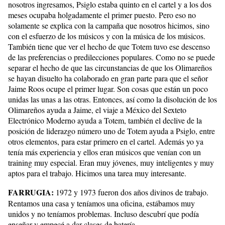
nosotros ingresamos, Psiglo estaba quinto en el cartel y a los dos
meses ocupaba holgadamente el primer puesto. Pero eso no
solamente se explica con la campaña que nosotros hicimos, sino
con el esfuerzo de los músicos y con la música de los músicos.
También tiene que ver el hecho de que Totem tuvo ese descenso
de las preferencias o predilecciones populares. Como no se puede
separar el hecho de que las circunstancias de que los Olimareños
se hayan disuelto ha colaborado en gran parte para que el señor
Jaime Roos ocupe el primer lugar. Son cosas que están un poco
unidas las unas a las otras. Entonces, así como la disolución de los
Olimareños ayuda a Jaime, el viaje a México del Sexteto
Electrónico Moderno ayuda a Totem, también el declive de la
posición de liderazgo número uno de Totem ayuda a Psiglo, entre
otros elementos, para estar primero en el cartel. Además yo ya
tenía más experiencia y ellos eran músicos que venían con un
training muy especial. Eran muy jóvenes, muy inteligentes y muy
aptos para el trabajo. Hicimos una tarea muy interesante.
FARRUGIA:
1972 y 1973 fueron dos años divinos de trabajo.
Rentamos una casa y teníamos una oficina, estábamos muy
unidos y no teníamos problemas. Incluso descubrí que podía
enseñar y empecé a dar clases de batería.