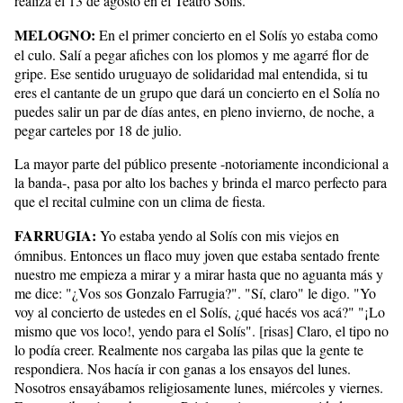
realiza el 13 de agosto en el Teatro Solís.
MELOGNO:
En el primer concierto en el Solís yo estaba como
el culo. Salí a pegar afiches con los plomos y me agarré flor de
gripe. Ese sentido uruguayo de solidaridad mal entendida, si tu
eres el cantante de un grupo que dará un concierto en el Solía no
puedes salir un par de días antes, en pleno invierno, de noche, a
pegar carteles por 18 de julio.
La mayor parte del público presente -notoriamente incondicional a
la banda-, pasa por alto los baches y brinda el marco perfecto para
que el recital culmine con un clima de fiesta.
FARRUGIA:
Yo estaba yendo al Solís con mis viejos en
ómnibus. Entonces un flaco muy joven que estaba sentado frente
nuestro me empieza a mirar y a mirar hasta que no aguanta más y
me dice: "¿Vos sos Gonzalo Farrugia?". "Sí, claro" le digo. "Yo
voy al concierto de ustedes en el Solís, ¿qué hacés vos acá?" "¡Lo
mismo que vos loco!, yendo para el Solís". [risas] Claro, el tipo no
lo podía creer. Realmente nos cargaba las pilas que la gente te
respondiera. Nos hacía ir con ganas a los ensayos del lunes.
Nosotros ensayábamos religiosamente lunes, miércoles y viernes.