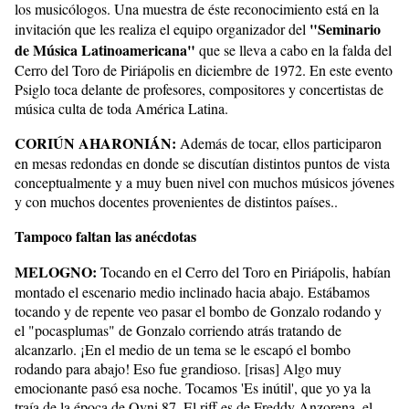
los musicólogos. Una muestra de éste reconocimiento está en la
"Seminario
invitación que les realiza el equipo organizador del
de Música Latinoamericana"
que se lleva a cabo en la falda del
Cerro del Toro de Piriápolis en diciembre de 1972. En este evento
Psiglo toca delante de profesores, compositores y concertistas de
música culta de toda América Latina.
CORIÚN AHARONIÁN:
Además de tocar, ellos participaron
en mesas redondas en donde se discutían distintos puntos de vista
conceptualmente y a muy buen nivel con muchos músicos jóvenes
y con muchos docentes provenientes de distintos países..
Tampoco faltan las anécdotas
MELOGNO:
Tocando en el Cerro del Toro en Piriápolis, habían
montado el escenario medio inclinado hacia abajo. Estábamos
tocando y de repente veo pasar el bombo de Gonzalo rodando y
el "pocasplumas" de Gonzalo corriendo atrás tratando de
alcanzarlo. ¡En el medio de un tema se le escapó el bombo
rodando para abajo! Eso fue grandioso. [risas] Algo muy
emocionante pasó esa noche. Tocamos 'Es inútil', que yo ya la
traía de la época de Ovni 87. El riff es de Freddy Anzorena, el