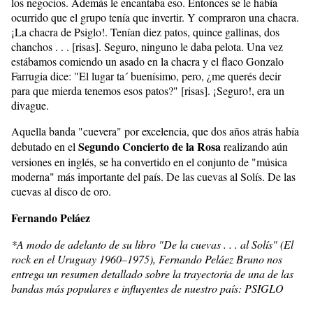
los negocios. Además le encantaba eso. Entonces se le había
ocurrido que el grupo tenía que invertir. Y compraron una chacra.
¡La chacra de Psiglo!. Tenían diez patos, quince gallinas, dos
chanchos . . . [risas]. Seguro, ninguno le daba pelota. Una vez
estábamos comiendo un asado en la chacra y el flaco Gonzalo
Farrugia dice: "El lugar ta´ buenísimo, pero, ¿me querés decir
para que mierda tenemos esos patos?" [risas]. ¡Seguro!, era un
divague.
Aquella banda "cuevera" por excelencia, que dos años atrás había
Segundo Concierto de la Rosa
debutado en el
realizando aún
versiones en inglés, se ha convertido en el conjunto de "música
moderna" más importante del país. De las cuevas al Solís. De las
cuevas al disco de oro.
Fernando Peláez
*A modo de adelanto de su libro "De la cuevas . . . al Solís" (El
rock en el Uruguay 1960–1975), Fernando Peláez Bruno nos
entrega un resumen detallado sobre la trayectoria de una de las
bandas más populares e influyentes de nuestro país: PSIGLO