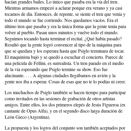
hacían grandes bailes. Lo único que pasaba era la vía del tren.
Mientras armamos empezó a aclarar porque era verano y ya casi
tocamos de día. Entonces, de repente, se siente el tren que venía y
todo el mundo se fue corriendo. Nos quedamos vacíos. Era el
último tren que pasaba y era la única forma que la gente tenía para
volver al pueblo. Pasan unos minutos y vuelve todo el mundo.
Seguimos tocando hasta terminar el recital. ¿Qué había pasado?
Resultó que la gente logró convencer al tipo de la máquina para
que se quedara y los esperara hasta que Psiglo terminara de tocar.
El maquinista bajó y se quedó a escuchar el concierto. Parece de
una película de Fellini, es surrealista. Un tren parado en el medio
de la vía esperando que Psiglo termine su show. Eso fue
alucinante. . . . A algunas ciudades llegábamos en avión y la
gente nos iba a esperar. Cosas de esas que no te lo podías ni creer.
Los muchachos de Psiglo también se hacen tiempo para participar
como invitados en las sesiones de grabación de otros artistas
amigos. Entre ellos, los dos primeros elepés de Jesús Figueroa (ex
cantante de Opus Alfa), y en el segundo disco larga duración de
León Gieco (Argentina).
La propuesta y los logros del conjunto son también aceptados por