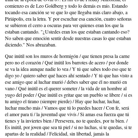
comienzo es de Leo Goldberg y todo lo demás es mío. Estando
tocando esa canción se ve que lo que llegaba más claro abajo, a
Piriápolis, era la letra. Y por escuchar esa canción, cuatro señoras
se subieron el cerro a oscuras para ver quienes eran los que la
estaban cantando. "¿Ustedes eran los que estaban cantando eso?
No saben que emoción sentir desde nuestras casas lo que estaban
diciendo." Nos abrazaban.
Que inútil son los muros de hormigón / que tienen presa la carne
pero no el corazón / Qué inútil los barrotes de acero / por donde
se va la idea aunque nadie lo vea / Y tú que sabes todo eso que te
digo yo / quiero saber qué haces ahí sentado / Y tú que has visto a
ese amigo que al luchar murió / debes saber que él no murió en
vano / Qué inútil es el querer someter / la vida de un hombre al
yugo del poder / Que inútil es gritar que un pueblo se libere / si es
tu amigo el tirano (siempre pierde) / Hay que luchar, luchar,
luchar mucho más / Vamos que tú lo puedes hacer / Con fe, será
el amor para ti / la juventud que vivís / Si amas esa fuerza que tú
tienes y la inviertes bien / Persevera, no te quedes, por tu bien. /
Es inútil, por joven que sea tú piel / si no luchas, si te quedas, si te
apartas de la realidad / Felicidad, sin libertad, jamás la