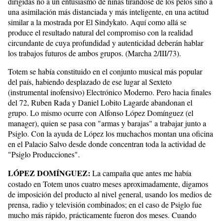
dirigidas no a un entusiasmo de niñas tirándose de los pelos sino a
una asimilación más distanciada y más inteligente, en una actitud
similar a la mostrada por El Sindykato. Aquí como allá se
produce el resultado natural del compromiso con la realidad
circundante de cuya profundidad y autenticidad deberán hablar
los trabajos futuros de ambos grupos. (Marcha 2/III/73).
Totem se había constituido en el conjunto musical más popular
del país, habiendo desplazado de ese lugar al Sexteto
(instrumental inofensivo) Electrónico Moderno. Pero hacia finales
del 72, Ruben Rada y Daniel Lobito Lagarde abandonan el
grupo. Lo mismo ocurre con Alfonso López Domínguez (el
manager), quien se pasa con "armas y barajas" a trabajar junto a
Psiglo. Con la ayuda de López los muchachos montan una oficina
en el Palacio Salvo desde donde concentran toda la actividad de
"Psiglo Producciones".
LÓPEZ DOMÍNGUEZ:
La campaña que antes me había
costado en Totem unos cuatro meses aproximadamente, digamos
de imposición del producto al nivel general, usando los medios de
prensa, radio y televisión combinados; en el caso de Psiglo fue
mucho más rápido, prácticamente fueron dos meses. Cuando