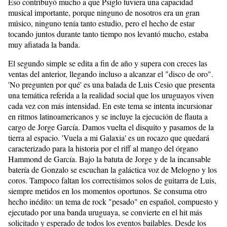
Eso contribuyó mucho a que Psiglo tuviera una capacidad
musical importante, porque ninguno de nosotros era un gran
músico, ninguno tenía tanto estudio, pero el hecho de estar
tocando juntos durante tanto tiempo nos levantó mucho, estaba
muy afiatada la banda.
El segundo simple se edita a fin de año y supera con creces las
ventas del anterior, llegando incluso a alcanzar el "disco de oro".
'No pregunten por qué' es una balada de Luis Cesio que presenta
una temática referida a la realidad social que los uruguayos viven
cada vez con más intensidad. En este tema se intenta incursionar
en ritmos latinoamericanos y se incluye la ejecución de flauta a
cargo de Jorge García. Damos vuelta el disquito y pasamos de la
tierra al espacio. 'Vuela a mi Galaxia' es un rocazo que quedará
caracterizado para la historia por el riff al mango del órgano
Hammond de García. Bajo la batuta de Jorge y de la incansable
batería de Gonzalo se escuchan la galáctica voz de Melogno y los
coros. Tampoco faltan los correctísimos solos de guitarra de Luis,
siempre metidos en los momentos oportunos. Se consuma otro
hecho inédito: un tema de rock "pesado" en español, compuesto y
ejecutado por una banda uruguaya, se convierte en el hit más
solicitado y esperado de todos los eventos bailables. Desde los