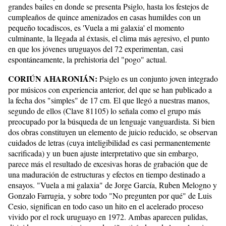
grandes bailes en donde se presenta Psiglo, hasta los festejos de
cumpleaños de quince amenizados en casas humildes con un
pequeño tocadiscos, es 'Vuela a mi galaxia' el momento
culminante, la llegada al éxtasis, el clima más agresivo, el punto
en que los jóvenes uruguayos del 72 experimentan, casi
espontáneamente, la prehistoria del "pogo" actual.
CORIÚN AHARONIÁN:
Psiglo es un conjunto joven integrado
por músicos con experiencia anterior, del que se han publicado a
la fecha dos "simples" de 17 cm. El que llegó a nuestras manos,
segundo de ellos (Clave 81105) lo señala como el grupo más
preocupado por la búsqueda de un lenguaje vanguardista. Si bien
dos obras constituyen un elemento de juicio reducido, se observan
cuidados de letras (cuya inteligibilidad es casi permanentemente
sacrificada) y un buen ajuste interpretativo que sin embargo,
parece más el resultado de excesivas horas de grabación que de
una maduración de estructuras y efectos en tiempo destinado a
ensayos. "Vuela a mi galaxia" de Jorge García, Ruben Melogno y
Gonzalo Farrugia, y sobre todo "No pregunten por qué" de Luis
Cesio, significan en todo caso un hito en el acelerado proceso
vivido por el rock uruguayo en 1972. Ambas aparecen pulidas,