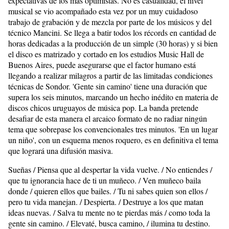
expectativas de los más optimistas. No es casualidad, el nivel
musical se vio acompañado esta vez por un muy cuidadoso
trabajo de grabación y de mezcla por parte de los músicos y del
técnico Mancini. Se llega a batir todos los récords en cantidad de
horas dedicadas a la producción de un simple (30 horas) y si bien
el disco es matrizado y cortado en los estudios Music Hall de
Buenos Aires, puede asegurarse que el factor humano está
llegando a realizar milagros a partir de las limitadas condiciones
técnicas de Sondor. 'Gente sin camino' tiene una duración que
supera los seis minutos, marcando un hecho inédito en materia de
discos chicos uruguayos de música pop. La banda pretende
desafiar de esta manera el arcaico formato de no radiar ningún
tema que sobrepase los convencionales tres minutos. 'En un lugar
un niño', con un esquema menos roquero, es en definitiva el tema
que logrará una difusión masiva.
Sueñas / Piensa que al despertar la vida vuelve. / No entiendes /
que tu ignorancia hace de ti un muñeco. / Ven muñeco baila
donde / quieren ellos que bailes. / Tu ni sabes quien son ellos /
pero tu vida manejan. / Despierta. / Destruye a los que matan
ideas nuevas. / Salva tu mente no te pierdas más / como toda la
gente sin camino. / Elevaté, busca camino, / ilumina tu destino.