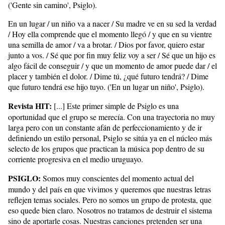
('Gente sin camino', Psiglo).
En un lugar / un niño va a nacer / Su madre ve en su sed la verdad
/ Hoy ella comprende que el momento llegó / y que en su vientre
una semilla de amor / va a brotar. / Dios por favor, quiero estar
junto a vos. / Sé que por fin muy feliz voy a ser / Sé que un hijo es
algo fácil de conseguir / y que un momento de amor puede dar / el
placer y también el dolor. / Dime tú, ¿qué futuro tendrá? / Dime
que futuro tendrá ese hijo tuyo. ('En un lugar un niño', Psiglo).
Revista HIT:
[...] Este primer simple de Psiglo es una
oportunidad que el grupo se merecía. Con una trayectoria no muy
larga pero con un constante afán de perfeccionamiento y de ir
definiendo un estilo personal, Psiglo se sitúa ya en el núcleo más
selecto de los grupos que practican la música pop dentro de su
corriente progresiva en el medio uruguayo.
PSIGLO:
Somos muy conscientes del momento actual del
mundo y del país en que vivimos y queremos que nuestras letras
reflejen temas sociales. Pero no somos un grupo de protesta, que
eso quede bien claro. Nosotros no tratamos de destruir el sistema
sino de aportarle cosas. Nuestras canciones pretenden ser una