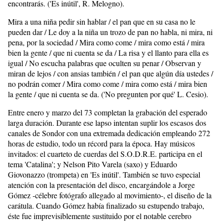
encontrarás. ('Es inútil', R. Melogno).
Mira a una niña pedir sin hablar / el pan que en su casa no le
pueden dar / Le doy a la niña un trozo de pan no habla, ni mira, ni
pena, por la sociedad / Mira como come / mira como está / mira
bien la gente / que ni cuenta se da / La risa y el llanto para ella es
igual / No escucha palabras que oculten su penar / Observan y
miran de lejos / con ansias también / el pan que algún día ustedes /
no podrán comer / Mira como come / mira como está / mira bien
la gente / que ni cuenta se da. ('No pregunten por qué' L. Cesio).
Entre enero y marzo del 73 completan la grabación del esperado
larga duración. Durante ese lapso intentan suplir los escasos dos
canales de Sondor con una extremada dedicación empleando 272
horas de estudio, todo un récord para la época. Hay músicos
invitados: el cuarteto de cuerdas del S.O.D.R.E. participa en el
tema 'Catalina'; y Nelson Pito Varela (saxo) y Eduardo
Giovonazzo (trompeta) en 'Es inútil'. También se tuvo especial
atención con la presentación del disco, encargándole a Jorge
Gómez -célebre fotógrafo allegado al movimiento-, el diseño de la
carátula. Cuando Gómez había finalizado su estupendo trabajo,
éste fue imprevisiblemente sustituido por el notable cerebro