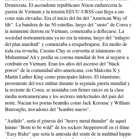
Demócrata. El ascendente republicano Nixon endurecería la
guerra de Vietnam y la tensión EEUU-URSS casi llega a sus
cotas más elevadas. Era el inicio del fin del "American Way of
life". La bandera de las 50 estrellas, luego del "susto" de Corea y
la inminente derrota en Vietnam, comenzaba a deflecarse. La
sociedad norteamericana ya no era la misma, luego del "milagro
del plan marshall" y comenzaba a resquebrajarse. En medio de
toda esa revuelta, Cassius Clay se convertía al islamismo en
Muhammad Ali y perdía su corona mundial de box al negarse a
combatir en Vietnam. Eran los años del ascenso del "black
power" de la comunidad afro-americana, con Malcolm X y
Martin Luther King como principales líderes. El islamismo,
proveniente del roce militar durante la segunda guerra mundial y
la reciente de Corea, se instalaba con firmes raíces en la clase
media norteamericana y los sectores intelectuales del país del
norte. Nacían los poetas beatniks como Jack Kerouac y William
Burroughs, trovadores del "hombre nuevo".
"Aullido", sería el génesis del "heavy metal thunder" de aquel
himno "Born to be wild" de los rockers Steppenwolf en el filme
"Easy Rider" que sería la antesala del sentir de la multitud hippie