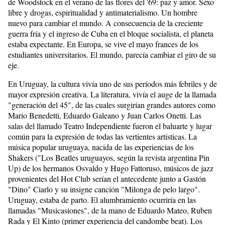
de Woodstock en el verano de las flores del '69: paz y amor. Sexo
libre y drogas, espiritualidad y antimaterialismo. Un hombre
nuevo para cambiar el mundo. A consecuencia de la creciente
guerra fría y el ingreso de Cuba en el bloque socialista, el planeta
estaba expectante. En Europa, se vive el mayo frances de los
estudiantes universitarios. El mundo, parecía cambiar el giro de su
eje.
En Uruguay, la cultura vivía uno de sus períodos más febriles y de
mayor expresión creativa. La literatura, vivía el auge de la llamada
"generación del 45", de las cuales surgirían grandes autores como
Mario Benedetti, Eduardo Galeano y Juan Carlos Onetti. Las
salas del llamado Teatro Independiente fueron el baluarte y lugar
común para la expresión de todas las vertientes artísticas. La
música popular uruguaya, nacida de las experiencias de los
Shakers ("Los Beatles uruguayos, según la revista argentina Pin
Up) de los hermanos Osvaldo y Hugo Fattoruso, músicos de jazz
provenientes del Hot Club serían el antecedente junto a Gastón
"Dino" Ciarlo y su insigne canción "Milonga de pelo largo".
Uruguay, estaba de parto. El alumbramiento ocurriría en las
llamadas "Musicasiones", de la mano de Eduardo Mateo, Ruben
Rada y El Kinto (primer experiencia del candombe beat). Los