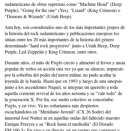
sudamericano de obras supremas como "Machine Head" (Deep
Purple), "Going for the one" (Yes), "Lizard" (King Crimson) o
"Demons & Wizards" (Uriah Heep).
Aún hoy, son considerados uno de los más importantes grupos de
la historia del rock sudamericano y publicaciones europeas los
sitúan entre los 20 más importantes de la historia del género
denominado "hard rock progresivo" junto a Uriah Heep, Deep
Purple, Led Zeppelin y King Crimson, entre otros.
Durante años, el mito de Psiglo creció y alimentó el fervor y ansia
popular de verlos en acción otra vez ya que su silencio, impuesto
por la soberbia del poder del terror militar, no pudo acallar la
leyenda de la banda. Hasta que en 1993 y luego de una sinopsis
junto a los ascendentes Níquel, se integran sin quererlo a toda
aquella corriente revival de los años noventa y su "vale todo" de
la generación X. Por fin, ese sueño colectivo se concretaba:
Psiglo, y en vivo. Ya no soñaríamos más despiertos
escuchándolos en "Meridiano Juvenil" (CX 26 Sodre) del
inmortal José Nuñez ni en aquellas ondas del fallecido maestro
Enrique Pereyra y su "Rock hasta el mediodía" (El Dorado
FM.100.3). En vivo y en directo, en un evento que congregó a