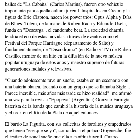
bailes de "La Cabaña" (Carlos Martins), fueron otro vehículo
importante para aquella cultura juvenil. Inspirados en Cream y la
figura de Eric Clapton, nacen los power tríos: Opus Alpha y Días
de Blues. Totem, de la mano de Ruben Rada y Eduardo Useta,
funda en "Descarga", el candombe beat. La sociedad charrúa
tendría el eco de estas movidas a través de eventos como el
Festival del Parque Harriague (departamento de Salto) y,
fundamentalmente, de "Discodromo" (en Radio y TV) de Ruben
Castillo, mentor de un hito en la difusión de la nueva música
popular uruguaya de estos años y maestro supremo de futuras
generaciones radiales y televisivas.
"Cuando adolescente tuve un sueño, estaba en un escenario con
una batería blanca, tocando con un grupo que se llamaba Siglo...
Parece increíble, más años más tarde se hizo realidad", me afirmó
una vez para la revista "Epopeya" (Argentina) Gonzalo Farrugia,
baterista de la banda que cambió la historia de la música uruguaya
y el rock en el Río de la Plata de aquel entonces.
El barrio La Figurita, con sus callecitas de farolitos y empedrados
que tienen "ese que se yo", como decía el polaco Goyeneche, fue
el testigo de aquel sueño que olía a espíritu juvenil. Cuatro