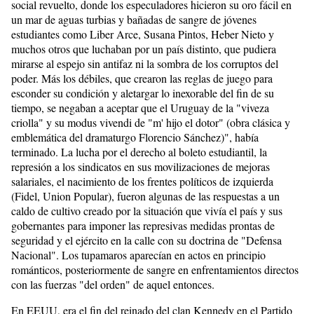
social revuelto, donde los especuladores hicieron su oro fácil en
un mar de aguas turbias y bañadas de sangre de jóvenes
estudiantes como Liber Arce, Susana Pintos, Heber Nieto y
muchos otros que luchaban por un país distinto, que pudiera
mirarse al espejo sin antifaz ni la sombra de los corruptos del
poder. Más los débiles, que crearon las reglas de juego para
esconder su condición y aletargar lo inexorable del fin de su
tiempo, se negaban a aceptar que el Uruguay de la "viveza
criolla" y su modus vivendi de "m' hijo el dotor" (obra clásica y
emblemática del dramaturgo Florencio Sánchez)", había
terminado. La lucha por el derecho al boleto estudiantil, la
represión a los sindicatos en sus movilizaciones de mejoras
salariales, el nacimiento de los frentes políticos de izquierda
(Fidel, Union Popular), fueron algunas de las respuestas a un
caldo de cultivo creado por la situación que vivía el país y sus
gobernantes para imponer las represivas medidas prontas de
seguridad y el ejército en la calle con su doctrina de "Defensa
Nacional". Los tupamaros aparecían en actos en principio
románticos, posteriormente de sangre en enfrentamientos directos
con las fuerzas "del orden" de aquel entonces.
En EEUU, era el fin del reinado del clan Kennedy en el Partido