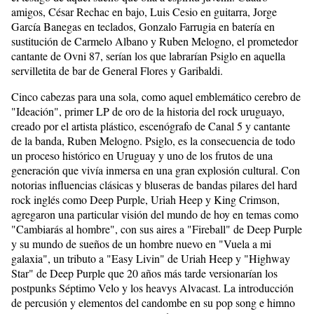
amigos, César Rechac en bajo, Luis Cesio en guitarra, Jorge
García Banegas en teclados, Gonzalo Farrugia en batería en
sustitución de Carmelo Albano y Ruben Melogno, el prometedor
cantante de Ovni 87, serían los que labrarían Psiglo en aquella
servilletita de bar de General Flores y Garibaldi.
Cinco cabezas para una sola, como aquel emblemático cerebro de
"Ideación", primer LP de oro de la historia del rock uruguayo,
creado por el artista plástico, escenógrafo de Canal 5 y cantante
de la banda, Ruben Melogno. Psiglo, es la consecuencia de todo
un proceso histórico en Uruguay y uno de los frutos de una
generación que vivía inmersa en una gran explosión cultural. Con
notorias influencias clásicas y bluseras de bandas pilares del hard
rock inglés como Deep Purple, Uriah Heep y King Crimson,
agregaron una particular visión del mundo de hoy en temas como
"Cambiarás al hombre", con sus aires a "Fireball" de Deep Purple
y su mundo de sueños de un hombre nuevo en "Vuela a mi
galaxia", un tributo a "Easy Livin" de Uriah Heep y "Highway
Star" de Deep Purple que 20 años más tarde versionarían los
postpunks Séptimo Velo y los heavys Alvacast. La introducción
de percusión y elementos del candombe en su pop song e himno