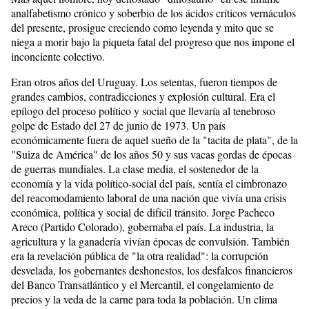
analfabetismo crónico y soberbio de los ácidos críticos vernáculos
del presente, prosigue creciendo como leyenda y mito que se
niega a morir bajo la piqueta fatal del progreso que nos impone el
inconciente colectivo.
Eran otros años del Uruguay. Los setentas, fueron tiempos de
grandes cambios, contradicciones y explosión cultural. Era el
epílogo del proceso político y social que llevaría al tenebroso
golpe de Estado del 27 de junio de 1973. Un país
económicamente fuera de aquel sueño de la "tacita de plata", de la
"Suiza de América" de los años 50 y sus vacas gordas de épocas
de guerras mundiales. La clase media, el sostenedor de la
economía y la vida político-social del país, sentía el cimbronazo
del reacomodamiento laboral de una nación que vivía una crisis
económica, política y social de difícil tránsito. Jorge Pacheco
Areco (Partido Colorado), gobernaba el país. La industria, la
agricultura y la ganadería vivían épocas de convulsión. También
era la revelación pública de "la otra realidad": la corrupción
desvelada, los gobernantes deshonestos, los desfalcos financieros
del Banco Transatlántico y el Mercantil, el congelamiento de
precios y la veda de la carne para toda la población. Un clima