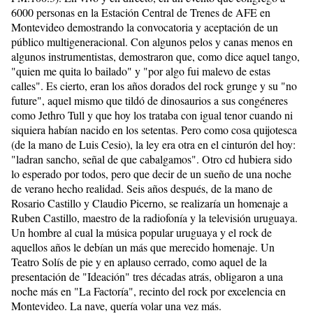
6000 personas en la Estación Central de Trenes de AFE en
Montevideo demostrando la convocatoria y aceptación de un
público multigeneracional. Con algunos pelos y canas menos en
algunos instrumentistas, demostraron que, como dice aquel tango,
"quien me quita lo bailado" y "por algo fui malevo de estas
calles". Es cierto, eran los años dorados del rock grunge y su "no
future", aquel mismo que tildó de dinosaurios a sus congéneres
como Jethro Tull y que hoy los trataba con igual tenor cuando ni
siquiera habían nacido en los setentas. Pero como cosa quijotesca
(de la mano de Luis Cesio), la ley era otra en el cinturón del hoy:
"ladran sancho, señal de que cabalgamos". Otro cd hubiera sido
lo esperado por todos, pero que decir de un sueño de una noche
de verano hecho realidad. Seis años después, de la mano de
Rosario Castillo y Claudio Picerno, se realizaría un homenaje a
Ruben Castillo, maestro de la radiofonía y la televisión uruguaya.
Un hombre al cual la música popular uruguaya y el rock de
aquellos años le debían un más que merecido homenaje. Un
Teatro Solís de pie y en aplauso cerrado, como aquel de la
presentación de "Ideación" tres décadas atrás, obligaron a una
noche más en "La Factoría", recinto del rock por excelencia en
Montevideo. La nave, quería volar una vez más.