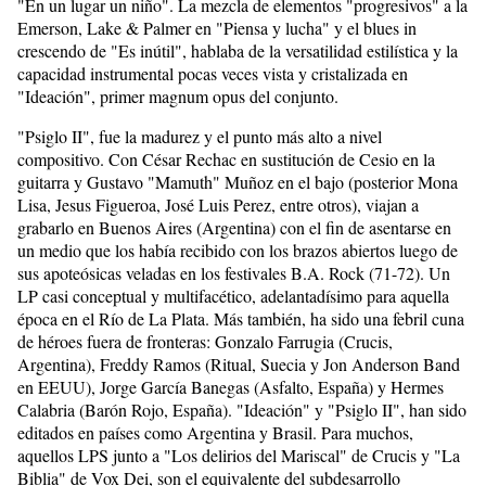
"En un lugar un niño". La mezcla de elementos "progresivos" a la
Emerson, Lake & Palmer en "Piensa y lucha" y el blues in
crescendo de "Es inútil", hablaba de la versatilidad estilística y la
capacidad instrumental pocas veces vista y cristalizada en
"Ideación", primer magnum opus del conjunto.
"Psiglo II", fue la madurez y el punto más alto a nivel
compositivo. Con César Rechac en sustitución de Cesio en la
guitarra y Gustavo "Mamuth" Muñoz en el bajo (posterior Mona
Lisa, Jesus Figueroa, José Luis Perez, entre otros), viajan a
grabarlo en Buenos Aires (Argentina) con el fin de asentarse en
un medio que los había recibido con los brazos abiertos luego de
sus apoteósicas veladas en los festivales B.A. Rock (71-72). Un
LP casi conceptual y multifacético, adelantadísimo para aquella
época en el Río de La Plata. Más también, ha sido una febril cuna
de héroes fuera de fronteras: Gonzalo Farrugia (Crucis,
Argentina), Freddy Ramos (Ritual, Suecia y Jon Anderson Band
en EEUU), Jorge García Banegas (Asfalto, España) y Hermes
Calabria (Barón Rojo, España). "Ideación" y "Psiglo II", han sido
editados en países como Argentina y Brasil. Para muchos,
aquellos LPS junto a "Los delirios del Mariscal" de Crucis y "La
Biblia" de Vox Dei, son el equivalente del subdesarrollo