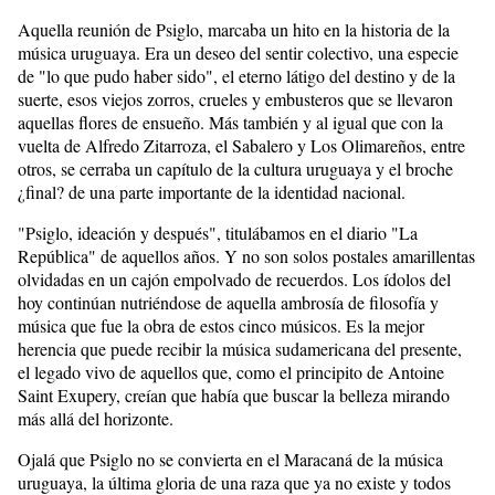
Aquella reunión de Psiglo, marcaba un hito en la historia de la
música uruguaya. Era un deseo del sentir colectivo, una especie
de "lo que pudo haber sido", el eterno látigo del destino y de la
suerte, esos viejos zorros, crueles y embusteros que se llevaron
aquellas flores de ensueño. Más también y al igual que con la
vuelta de Alfredo Zitarroza, el Sabalero y Los Olimareños, entre
otros, se cerraba un capítulo de la cultura uruguaya y el broche
¿final? de una parte importante de la identidad nacional.
"Psiglo, ideación y después", titulábamos en el diario "La
República" de aquellos años. Y no son solos postales amarillentas
olvidadas en un cajón empolvado de recuerdos. Los ídolos del
hoy continúan nutriéndose de aquella ambrosía de filosofía y
música que fue la obra de estos cinco músicos. Es la mejor
herencia que puede recibir la música sudamericana del presente,
el legado vivo de aquellos que, como el principito de Antoine
Saint Exupery, creían que había que buscar la belleza mirando
más allá del horizonte.
Ojalá que Psiglo no se convierta en el Maracaná de la música
uruguaya, la última gloria de una raza que ya no existe y todos