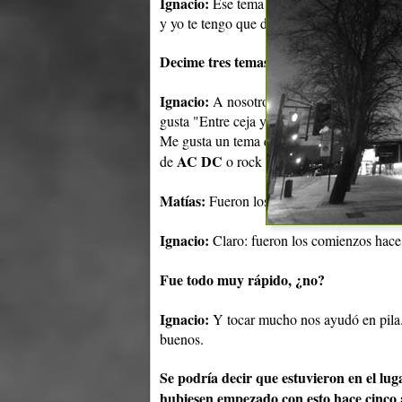
Ignacio:
Ese tema fue una etapa, los temas 
y yo te tengo que decir tres temas, "La pie
Decime tres temas entonces.
Ignacio:
A nosotros nos encanta "Actitud".
gusta "Entre ceja y ceja"que es un tema más
Me gusta un tema que todavía no tiene nom
AC DC
de
o rock sureño. No sé... "La piel
Matías:
Fueron los comienzos.
Ignacio:
Claro: fueron los comienzos hace
Fue todo muy rápido, ¿no?
Ignacio:
Y tocar mucho nos ayudó en pila
buenos.
Se podría decir que estuvieron en el lug
hubiesen empezado con esto hace cinco 