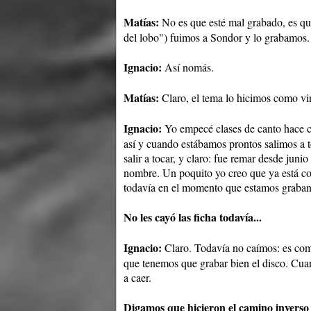
Matías:
No es que esté mal grabado, es qu
del lobo") fuimos a Sondor y lo grabamos.
Ignacio:
Así nomás.
Matías:
Claro, el tema lo hicimos como vino
Ignacio:
Yo empecé clases de canto hace c
así y cuando estábamos prontos salimos a 
salir a tocar, y claro: fue remar desde jun
nombre. Un poquito yo creo que ya está co
todavía en el momento que estamos graban
No les cayó las ficha todavía...
Ignacio:
Claro. Todavía no caímos: es com
que tenemos que grabar bien el disco. Cua
a caer.
Digamos que hicieron el camino inverso 