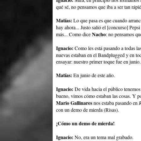
qué sé, no pensamos que iba a ser tan rápi
Matías:
Lo que pasa es que cuando arranca
hay ahora... Justo salió el [concurso] Pe
Nacho
más... Como dice
: no pensamos que 
Ignacio:
Como les está pasando a todas la
nuevas estaban en el Bandplugged y en todo
ensayar: nuestro primer toque fue en junio.
Matías:
En junio de este año.
Ignacio:
De vida hacia el público tenemos
bueno, vimos cómo estaban las cosas. Y por 
Mario Gallinares
nos estaba pasando en
con un demo de mierda (Risas).
¡Cómo un demo de mierda!
Ignacio:
No, era un tema mal grabado.