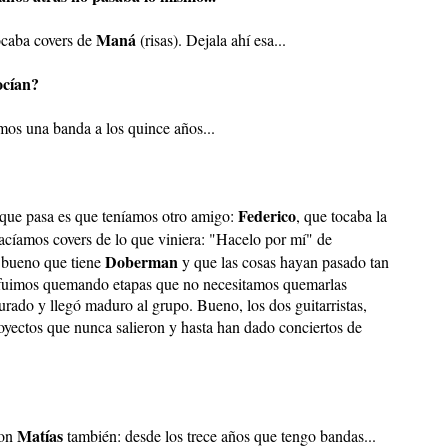
Maná
ocaba covers de
(risas). Dejala ahí esa...
ocían?
mos una banda a los quince años...
Federico
o que pasa es que teníamos otro amigo:
, que tocaba la
hacíamos covers de lo que viniera: "Hacelo por mí" de
Doberman
o bueno que tiene
y que las cosas hayan pasado tan
 fuimos quemando etapas que no necesitamos quemarlas
rado y llegó maduro al grupo. Bueno, los dos guitarristas,
royectos que nunca salieron y hasta han dado conciertos de
Matías
con
también: desde los trece años que tengo bandas...