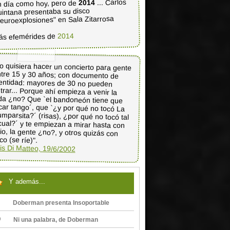
... Carlos
2014
 día como hoy, pero de
intana presentaba su disco
euroexplosiones" en Sala Zitarrosa
2014
ás efemérides de
o quisiera hacer un concierto para gente
ntre 15 y 30 años; con documento de
dentidad: mayores de 30 no pueden
ntrar... Porque ahí empieza a venir la
oda ¿no? Que `el bandoneón tiene que
car tango´, que `¿y por qué no tocó La
mparsita?´ (risas), ¿por qué no tocó tal
cual?´ y te empiezan a mirar hasta con
dio, la gente ¿no?, y otros quizás con
co (se ríe)".
is Di Matteo, 19/6/2002
Y además...
Doberman presenta Insoportable
Ni una palabra, de Doberman