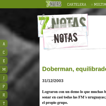
CARTELERA
MULTIM
A
C
E
Doberman, equilibrado
M
J
31/12/2003
P
Lograron con un demo lo que muchas ba
R
sonar en casi todas las FM´s uruguayas;
el propio grupo.
T