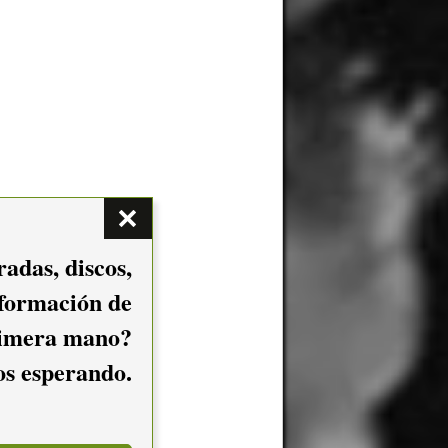
adas, discos,
nformación de
imera mano?
mos esperando.