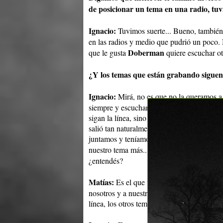
de posicionar un tema en una radio, tu
Ignacio:
Tuvimos suerte... Bueno, también
en las radios y medio que pudrió un poco. 
Doberman
que le gusta
quiere escuchar ot
¿Y los temas que están grabando siguen 
Ignacio:
Mirá, no es que no la queramos a "
siempre y escucharlo en la radio... Nos gus
sigan la línea, sino que "La piel del lobo"
salió tan naturalmente como los otros que 
juntamos y teníamos que hacer un tema e hi
nuestro tema más... Es el estribillo más... 
¿entendés?
Matías:
Es el que tiene más gancho. Como 
nosotros y a nuestros amigos les gustaba, 
línea, los otros temas fueron madurando má