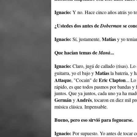
Ignacio:
Y no. Hace cinco años atrás yo t
¿Ustedes dos antes de
se con
Doberman
Ignacio:
Matías
Sí, justamente,
y yo tenía
Que hacían temas de
...
Maná
Ignacio:
Claro, jugá de callado (risas). L
Matías
guitarra, yo el bajo y
la batería, y 
Attaque
Eric Clapton
, "Cocain" de
... L
rápido, es que todos pasmos por bandas y
juntos. Que ya juntos, cada uno ya ha madu
Germán
Andrés
y
, tocaron en diez mil p
música clásica. Impensable.
Bueno, pero eso sirvió para foguearse.
Ignacio:
Por supuesto. Yo antes de tocar 