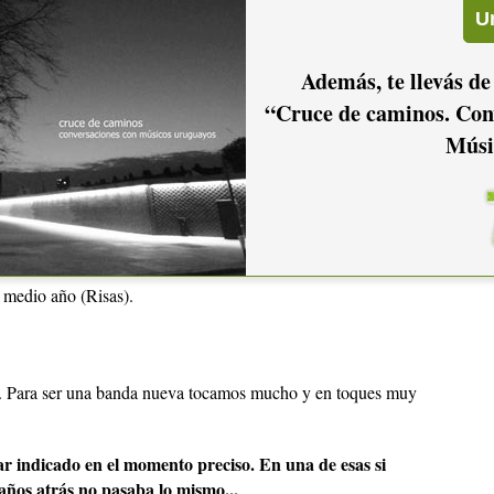
de hoy en día salen distintos. Ponele que el disco está pronto
l del lobo" no te la nombro.
Además, te llevás de
“Cruce de caminos. Con
 Es un tema que nos gustaría que fuera el corte del disco. Me
Músi
 pesado, más agresivo... en la radio seguro no la van a poner.
Deep Purple
bre, que es tipo una influencia más de
, no tanto
 del lobo" fue una etapa, que está buena igual...
 medio año (Risas).
. Para ser una banda nueva tocamos mucho y en toques muy
ar indicado en el momento preciso. En una de esas si
años atrás no pasaba lo mismo...