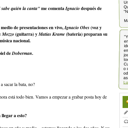
Un
Qu
me comenta
después de
 sabe quién la canta"
Ignacio
"N
M
y medio de presentaciones en vivo,
(voz y
Ignacio Obes
(guitarra) y
(batería) preparan su
s Mozzo
Matías Krame
"Y
e
i
e
j
to
Cu
o 
o
música nacional.
piel de
.
Doberman
as
Lu
 a sacar la bata, no?
ahora está todo bien. Vamos a empezar a grabar posta hoy de
llegar a esto?
ace un año y medio... estamos llegando a los dos años. Y yo