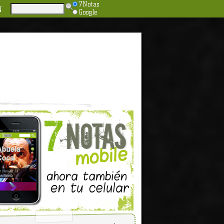
7Notas
N
Google