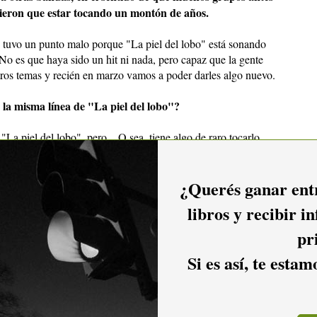
vieron que estar tocando un montón de años.
 tuvo un punto malo porque "La piel del lobo" está sonando
No es que haya sido un hit ni nada, pero capaz que la gente
ros temas y recién en marzo vamos a poder darles algo nuevo.
la misma línea de "La piel del lobo"?
La piel del lobo", pero... O sea, tiene algo de raro tocarlo
ta más tocar los otros temas. No es que los otros temas no
 fue el primer tema que hicimos, con menos experiencia, no
fueron saliendo con tiempo. Éste salió en dos segundos, nos
¿Querés ganar entr
cimos ese... ¿Cómo te puedo decir?... "La piel del lobo" es
libros y recibir i
No sé, vos vas a saber cómo escribirlo... El estribillo más choto
pr
Si es así, te esta
fue el primero que salió y más o menos lo tocábamos entre
decidimos grabarlo. Los otros temas no es que sigan la misma
s que éste.