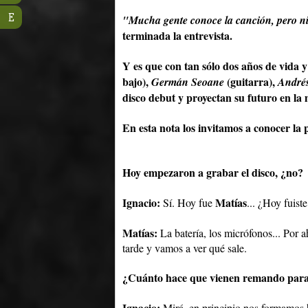
E
"Mucha gente conoce la canción, pero ni
terminada la entrevista.
Y es que con tan sólo dos años de vida 
bajo),
(guitarra),
Germán Seoane
André
disco debut y proyectan su futuro en la 
En esta nota los invitamos a conocer la 
Hoy empezaron a grabar el disco, ¿no?
Ignacio:
Matías
Sí. Hoy fue
... ¿Hoy fuiste
Matías:
La batería, los micrófonos... Por 
tarde y vamos a ver qué sale.
¿Cuánto hace que vienen remando para 
Ignacio:
Mirá, en principio nos formamos h