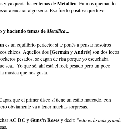
Metallica
os y ya quería hacer temas de
. Fuimos quemando
ar a encarar algo serio. Eso fue lo positivo que tuvo
o y haciendo temas de
...
Metallica
an
es un equilibrio perfecto: si te ponés a pensar nosotros
Germán
Andrés
cos chicos. Aquellos dos [
y
] son dos locos
rockeros pesados, se cagan de risa porque yo escuchaba
ue sea... Yo que sé, ahí está el rock pesado pero un poco
 la música que nos gusta.
apaz que el primer disco sí tiene un estilo marcado, con
, pero obviamente va a tener muchas sorpresas.
AC DC
Guns’n Roses
uchar
y
y decir:
"esto es lo más grande
sas.