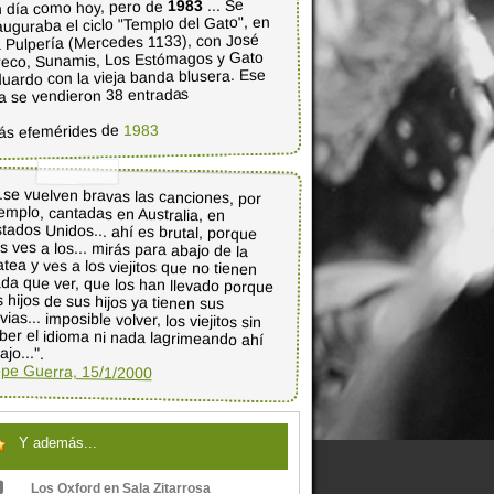
... Se
1983
 día como hoy, pero de
auguraba el ciclo "Templo del Gato", en
 Pulpería (Mercedes 1133), con José
eco, Sunamis, Los Estómagos y Gato
uardo con la vieja banda blusera. Ese
a se vendieron 38 entradas
1983
ás efemérides de
..se vuelven bravas las canciones, por
jemplo, cantadas en Australia, en
tados Unidos... ahí es brutal, porque
s ves a los... mirás para abajo de la
atea y ves a los viejitos que no tienen
da que ver, que los han llevado porque
os hijos de sus hijos ya tienen sus
vias... imposible volver, los viejitos sin
ber el idioma ni nada lagrimeando ahí
ajo...".
pe Guerra, 15/1/2000
Y además...
Los Oxford en Sala Zitarrosa