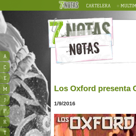
CARTELERA
MULTIM
A
C
E
Los Oxford presenta 
M
J
1/9/2016
P
R
T