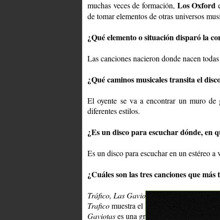
Los Oxford
muchas veces de formación,
e
de tomar elementos de otras universos musi
¿Qué elemento o situación disparó la co
Las canciones nacieron donde nacen todas 
¿Qué caminos musicales transita el disc
El oyente se va a encontrar un muro de 
diferentes estilos.
¿Es un disco para escuchar dónde, en 
Es un disco para escuchar en un estéreo a 
¿Cuáles son las tres canciones que más 
Tráfico, Las Gaviotas
y
Aquaman
Trafico
muestra el lado más Beatle de la b
Gaviotas
es una gran balada que se vale po