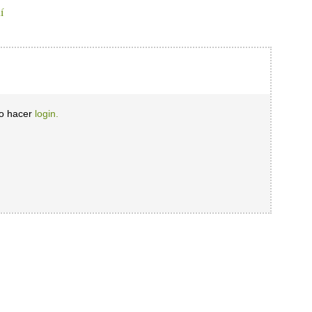
í
io hacer
login.