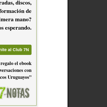
adas, discos,
nformación de
imera mano?
mos esperando.
 regalo el ebook
versaciones con
cos Uruguayos”