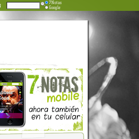
7Notas
N
Google