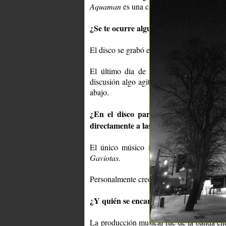
Aquaman
es una canción rabiosa y directa.
¿Se te ocurre alguna anécdota sucedida
El disco se grabó en el penthouse de un edi
El último día de grabación, muy cansad
discusión algo agitada donde hubo empujon
abajo.
¿En el disco participan distintos mú
directamente a las canciones?
El único músico invitado es
Garo Arake
Gaviotas
.
Personalmente creo que la canción es mejor
¿Y quién se encargó de la producción mu
La producción musical fue de la banda en