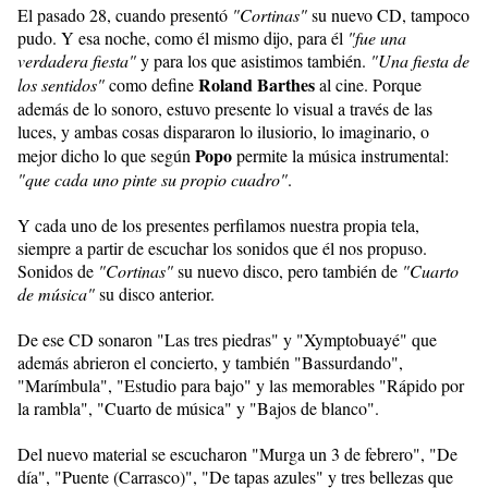
El pasado 28, cuando presentó
"Cortinas"
su nuevo CD, tampoco
pudo. Y esa noche, como él mismo dijo, para él
"fue una
verdadera fiesta"
y para los que asistimos también.
"Una fiesta de
Roland Barthes
los sentidos"
como define
al cine. Porque
además de lo sonoro, estuvo presente lo visual a través de las
luces, y ambas cosas dispararon lo ilusiorio, lo imaginario, o
Popo
mejor dicho lo que según
permite la música instrumental:
"que cada uno pinte su propio cuadro"
.
Y cada uno de los presentes perfilamos nuestra propia tela,
siempre a partir de escuchar los sonidos que él nos propuso.
Sonidos de
"Cortinas"
su nuevo disco, pero también de
"Cuarto
de música"
su disco anterior.
De ese CD sonaron "Las tres piedras" y "Xymptobuayé" que
además abrieron el concierto, y también "Bassurdando",
"Marímbula", "Estudio para bajo" y las memorables "Rápido por
la rambla", "Cuarto de música" y "Bajos de blanco".
Del nuevo material se escucharon "Murga un 3 de febrero", "De
día", "Puente (Carrasco)", "De tapas azules" y tres bellezas que