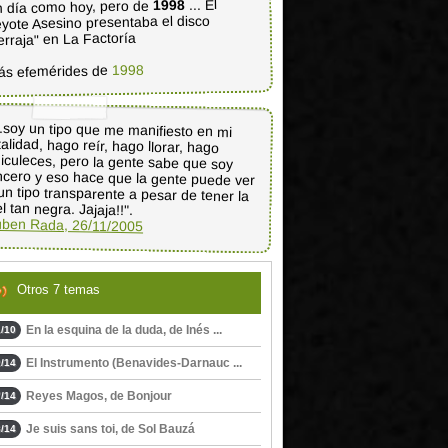
... El
1998
 día como hoy, pero de
yote Asesino presentaba el disco
erraja" en La Factoría
1998
ás efemérides de
..soy un tipo que me manifiesto en mi
talidad, hago reír, hago llorar, hago
diculeces, pero la gente sabe que soy
ncero y eso hace que la gente puede ver
un tipo transparente a pesar de tener la
el tan negra. Jajaja!!".
ben Rada, 26/11/2005
Otros 7 temas
En la esquina de la duda, de Inés ...
/10
El Instrumento (Benavides-Darnauc ...
/14
Reyes Magos, de Bonjour
/14
Je suis sans toi, de Sol Bauzá
/14