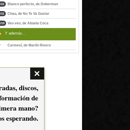
Blanco perfecto, de Doberman
/11
Chau, de No Te Va Gustar
/11
Veo veo, de Abuela Coca
/10
Y además...
Carmesí, de Martín Rivero
adas, discos,
nformación de
imera mano?
mos esperando.