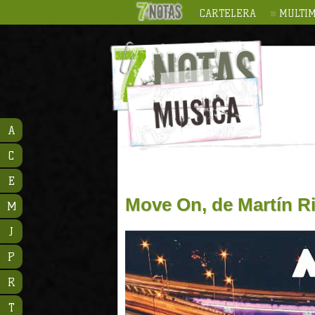
CARTELERA
MULTIM
A
C
E
Move On, de Martín R
M
J
P
R
T