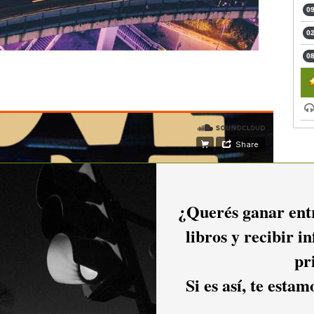
09
02
08
¿Querés ganar entr
libros y recibir i
pr
Si es así, te esta