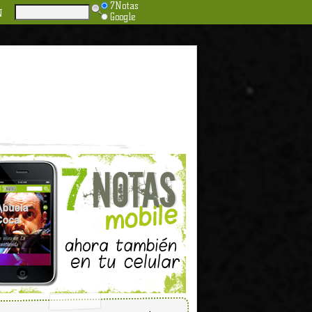
7Notas
N
Google