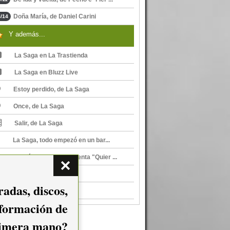
Doña María, de Daniel Carini
/14
Y además...
La Saga en La Trastienda
La Saga en Bluzz Live
Estoy perdido, de La Saga
Once, de La Saga
Salir, de La Saga
La Saga, todo empezó en un bar...
Nicolás Bagattini presenta "Quier ...
La Saga en El Plaza
adas, discos,
La Saga en El Plaza
nformación de
imera mano?