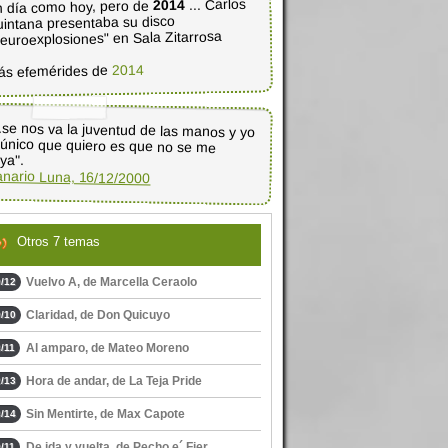
... Carlos
2014
 día como hoy, pero de
intana presentaba su disco
euroexplosiones" en Sala Zitarrosa
2014
ás efemérides de
..se nos va la juventud de las manos y yo
o único que quiero es que no se me
ya".
nario Luna, 16/12/2000
Otros 7 temas
Vuelvo A, de Marcella Ceraolo
/12
Claridad, de Don Quicuyo
/10
Al amparo, de Mateo Moreno
/11
Hora de andar, de La Teja Pride
/13
Sin Mentirte, de Max Capote
/14
De ida y vuelta, de Pecho e´ Fier ...
/11