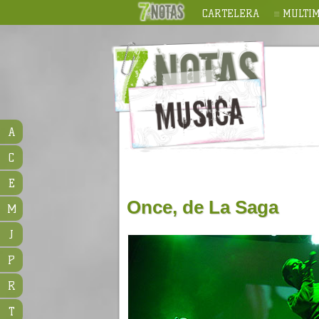
CARTELERA
MULTIM
A
C
E
Once, de La Saga
M
J
P
R
T