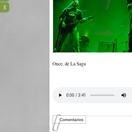
E
Once, de La Saga
Comentarios