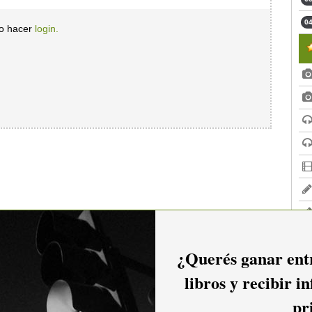
04
io hacer
login.
¿Querés ganar entr
libros y recibir i
pr