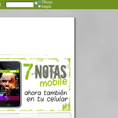
7Notas
N
Google