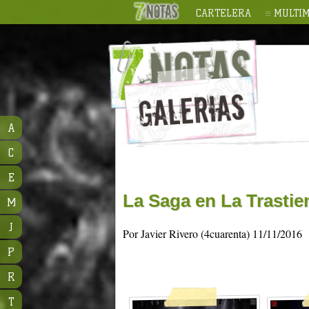
CARTELERA
MULTIM
A
C
E
La Saga en La Trastie
M
J
Por Javier Rivero (4cuarenta) 11/11/2016
P
R
T