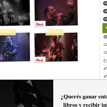
04
18
01
¿Querés ganar entr
libros y recibir i
2016
2015
2014