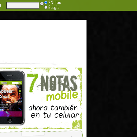
7Notas
N
Google