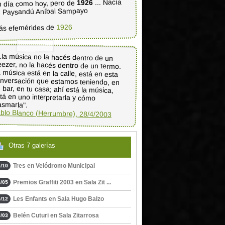
... Nacía
1926
 día como hoy, pero de
 Paysandú Aníbal Sampayo
1926
ás efemérides de
..la música no la hacés dentro de un
eezer, no la hacés dentro de un termo.
 música está en la calle, está en esta
nversación que estamos teniendo, en
 bar, en tu casa; ahí está la música,
stá en uno interpretarla y cómo
asmarla".
blo Blanco (Herrumbre), 28/4/2003
Otras 7 galerías
Tres en Velódromo Municipal
/10
Premios Graffiti 2003 en Sala Zit ...
/05
Les Enfants en Sala Hugo Balzo
/12
Belén Cuturi en Sala Zitarrosa
/03