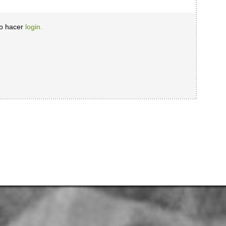
io hacer
login.