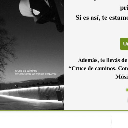
pr
Si es así, te esta
2011
2010
2009
2006
2005
2004
Además, te llevás de
“Cruce de caminos. Con
Músi
2001
2000
1999