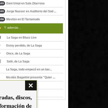
Dani Umpi en Sala Zitarrosa
/05
Jorge Nasser en Auditorio del Sod ...
/05
Mestizo en El Tartamudo
/06
Y además...
La Saga en Bluzz Live
Estoy perdido, de La Saga
Once, de La Saga
Salir, de La Saga
La Saga, todo empezó en un bar...
Nicolás Bagattini presenta "Quier ...
La Saga en El Plaza
La Saga en El Plaza
adas, discos,
nformación de