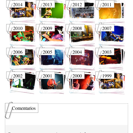
2014
2013
2012
2011
2010
2009
2008
2007
2006
2005
2004
2003
2002
2001
2000
1999
Comentarios