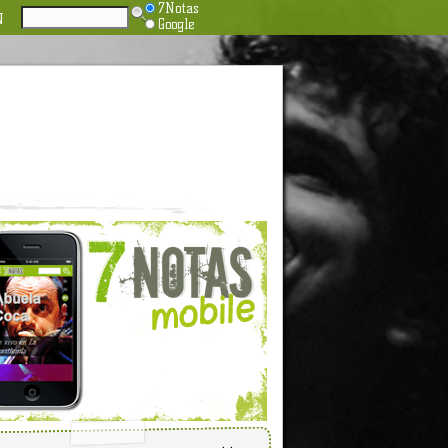
7Notas
N
Google