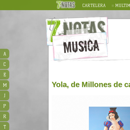
CARTELERA
MULTIM
A
C
E
Yola, de Millones de 
M
J
P
R
T