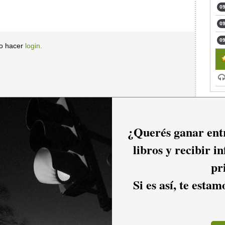
09
09
09
io hacer
login.
¿Querés ganar entr
libros y recibir i
pr
Si es así, te esta