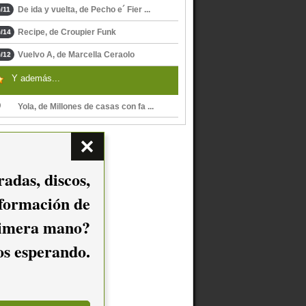
De ida y vuelta, de Pecho e´ Fier ...
/11
Recipe, de Croupier Funk
/14
Vuelvo A, de Marcella Ceraolo
/12
Y además...
Yola, de Millones de casas con fa ...
adas, discos,
nformación de
imera mano?
mos esperando.