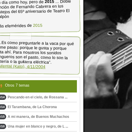
... Doble
2015
 día como hoy, pero de
nción de Fernando Cabrera en los
stejos del 65º aniversario de Teatro El
alpón
2015
ás efemérides de
Es como preguntarle a la vaca por qué
ome pasto: porque le gusta y porque
sta ahí. Para nosotros los sonidos
ngueros son el pasto, como lo son la
tería o la guitarra eléctrica”.
Mental (Kato), 4/11/2004
Otros 7 temas
Pescando en el cielo, de Rossana ...
/14
El Tarambana, de La Chorona
/14
A mi manera, de Buenos Muchachos
/15
Una mujer en blanco y negro, de L ...
/10