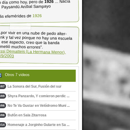
... Nacía
1926
 día como hoy, pero de
 Paysandú Aníbal Sampayo
1926
ás efemérides de
..por vivir en una nube de pedo alter-
nk y tal vez porque no hay una escuela
n ese aspecto, creo que la banda
metió muchos errores".
ssi Dematteis (La Hermana Menor),
/9/2003
Otros 7 videos
La Sonora del Sur, Fusión del sur
/07
Shyra Panzardo, Y comieron perdic ...
/09
No Te Va Gustar en Velódromo Muni ...
/06
Bufón en Sala Zitarrosa
/06
Homenaje a Jorginho Gularte en Sa ...
/14