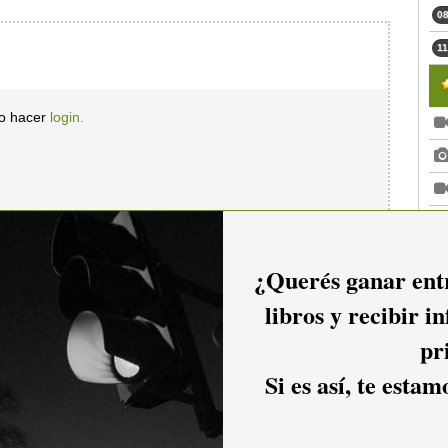
08
11
io hacer
login.
¿Querés ganar entr
libros y recibir i
pr
Si es así, te esta