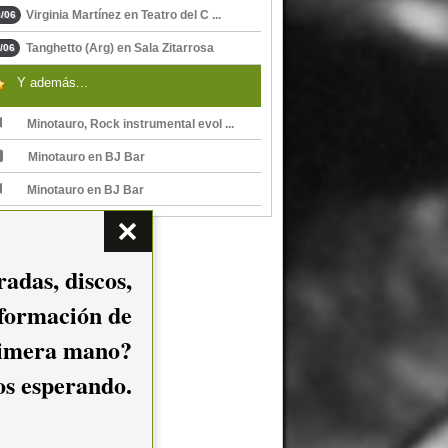
Virginia Martínez en Teatro del C ...
/06
Tanghetto (Arg) en Sala Zitarrosa
/06
Y además...
Minotauro, Rock instrumental evol ...
Minotauro en BJ Bar
Minotauro en BJ Bar
adas, discos,
nformación de
imera mano?
mos esperando.