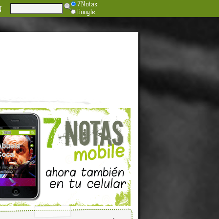
7Notas
N
Google