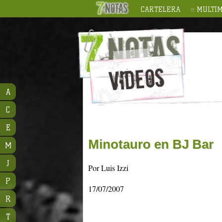
CARTELERA
MULTIM
A
C
E
Minotauro en BJ Bar
M
J
Por Luis Izzi
P
17/07/2007
R
T