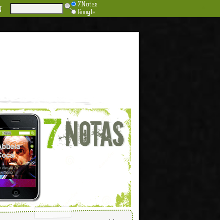
7Notas
N
Google