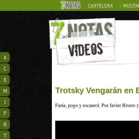
CARTELERA
MULTIM
A
C
E
Trotsky Vengarán en B
M
J
Furia, pogo y rocanrol. Por Javier Rivero 
P
R
T