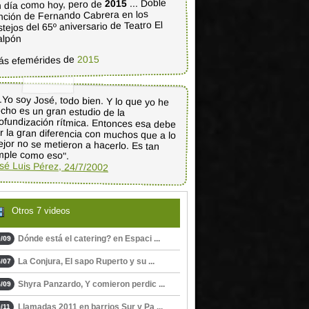
... Doble
2015
 día como hoy, pero de
nción de Fernando Cabrera en los
stejos del 65º aniversario de Teatro El
alpón
2015
ás efemérides de
..Yo soy José, todo bien. Y lo que yo he
echo es un gran estudio de la
ofundización rítmica. Entonces esa debe
r la gran diferencia con muchos que a lo
jor no se metieron a hacerlo. Es tan
mple como eso".
sé Luis Pérez, 24/7/2002
Otros 7 videos
Dónde está el catering? en Espaci ...
/09
La Conjura, El sapo Ruperto y su ...
/07
Shyra Panzardo, Y comieron perdic ...
/09
Llamadas 2011 en barrios Sur y Pa ...
/11