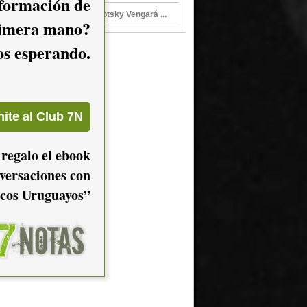
nformación de
Noche de Rock, de Trotsky Vengará ...
imera mano?
mos esperando.
 regalo el ebook
versaciones con
cos Uruguayos”