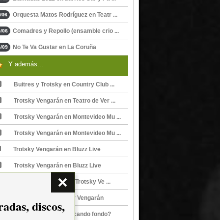
Orquesta Matos Rodríguez en Teatr ...
/06
Comadres y Repollo (ensamble crio ...
/06
No Te Va Gustar en La Coruña
/09
Y además...
Buitres y Trotsky en Country Club ...
Trotsky Vengarán en Teatro de Ver ...
Trotsky Vengarán en Montevideo Mu ...
Trotsky Vengarán en Montevideo Mu ...
Trotsky Vengarán en Bluzz Live
Trotsky Vengarán en Bluzz Live
Un beso y una flor, de Trotsky Ve ...
1º de Mayo, de Trotsky Vengarán
adas, discos,
Trotsky Vengarán, ¿tocando fondo?