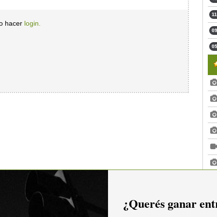
11
io hacer
login.
09
05
¿Querés ganar entr