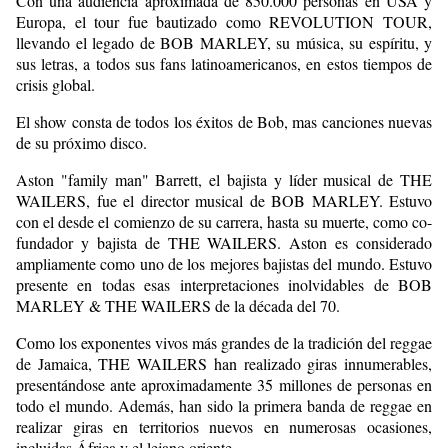
Con una audiencia aproximada de 850.000 personas en USA y
Europa, el tour fue bautizado como REVOLUTION TOUR,
llevando el legado de BOB MARLEY, su música, su espíritu, y
sus letras, a todos sus fans latinoamericanos, en estos tiempos de
crisis global.
El show consta de todos los éxitos de Bob, mas canciones nuevas
de su próximo disco.
Aston "family man" Barrett, el bajista y líder musical de THE
WAILERS, fue el director musical de BOB MARLEY. Estuvo
con el desde el comienzo de su carrera, hasta su muerte, como co-
fundador y bajista de THE WAILERS. Aston es considerado
ampliamente como uno de los mejores bajistas del mundo. Estuvo
presente en todas esas interpretaciones inolvidables de BOB
MARLEY & THE WAILERS de la década del 70.
Como los exponentes vivos más grandes de la tradición del reggae
de Jamaica, THE WAILERS han realizado giras innumerables,
presentándose ante aproximadamente 35 millones de personas en
todo el mundo. Además, han sido la primera banda de reggae en
realizar giras en territorios nuevos en numerosas ocasiones,
incluidas África y el lejano oriente.