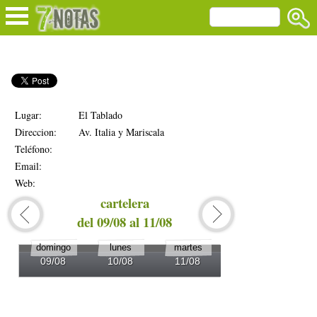
Lugar:
El Tablado
Direccion:
Av. Italia y Mariscala
Teléfono:
Email:
Web:
cartelera
del 09/08 al 11/08
del 1
domingo
lunes
martes
miércoles
09/08
10/08
11/08
12/08