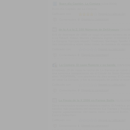
Buen día Capitán, La Conjura
[13/4/2009]
Buen día Capitán, de La Conjura
Calificado con:
[Agregá tu calificación]
[Agregá tu comentario]
Comentarios:
0
de la A a la Z: 100 Números de DelUruguay
[2/3/2
El 9 de diciembre de 1999 se colgó el primer número de w
a La Tabaré, Kirlian, Mantra y Mariana Ingold; el informe
La Conjura, Fun you stupid!, Traidores, Santiago Tavella,
cien intérpretes y, entre otras cosas, la cartelera de espe
Calificado con:
[Agregá tu calificación]
[Agregá tu comentario]
Comentarios:
0
La Conjura, El sapo Ruperto y su banda
[26/5/20
El sábado 26 de mayo la noche de La Barraca se cubrió d
una armónica omnipresente en el Conde de Saint Germain 
abrió “ASDFRNÑL” con alrededor de diez temas; El Conde 
de crear La Conjura, y fue la encargada de poblar el esce
Calificado con:
[Agregá tu calificación]
[Agregá tu comentario]
Comentarios:
0
La Fiesta de la X 2006 en Parque Batlle
[11/11/200
Cinco escenarios reunieron distintos estilos. El América, p
bandas más populares del momento (La Trampa y Trotsky 
“trapos” agitadamente. Del mismo modo, actuaron Bufón,
Cursi y Doberman...
Calificado con:
[Agregá tu calificación]
[Agregá tu comentario]
Comentarios:
1