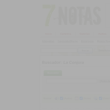
Inicio
Cartelera
Galerías
Audios
Alternativo
|
Candombe/Murga
|
Electrónica
|
Música Pop
SieteNota
Buscador:
La Conjura
Buscador
Mostrar:
[Audios]
[Notas]
[Galerí