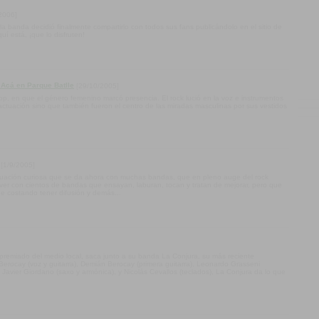
2006]
la banda decidió finalmente compartirlo con todos sus fans publicándolo en el sitio de
 está, ¡que lo disfruten!
 Acá en Parque Batlle
[29/10/2005]
p, en que el género femenino marcó presencia. El rock lució en la voz e instrumentos
tuación sino que también fueron el centro de las miradas masculinas por sus vestidos
[1/9/2005]
situación curiosa que se da ahora con muchas bandas, que en pleno auge del rock
er con cientos de bandas que ensayan, laburan, tocan y tratan de mejorar, pero que
e costando tener difusión y demás...
o y premiado del medio local, saca junto a su banda La Conjura, su más reciente
Berocay (voz y guitarra), Demián Berocay (primera guitarra), Leonardo Grasseni
 Javier Giordano (saxo y armónica), y Nicolás Cevallos (teclados), La Conjura da lo que