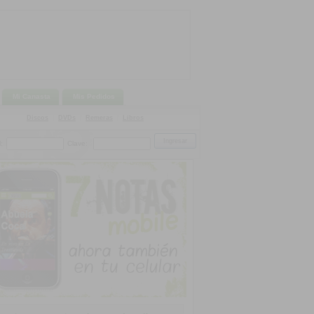
Mi Canasta
Mis Pedidos
Discos
|
DVDs
|
Remeras
|
Libros
:
Clave: