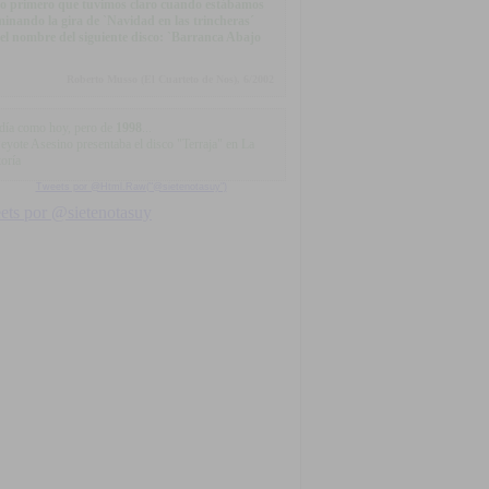
.lo primero que tuvimos claro cuando estábamos
minando la gira de `Navidad en las trincheras´
 el nombre del siguiente disco: `Barranca Abajo
Roberto Musso (El Cuarteto de Nos), 6/2002
día como hoy, pero de
1998
...
Peyote Asesino presentaba el disco "Terraja" en La
oría
Tweets por @Html.Raw("@sietenotasuy")