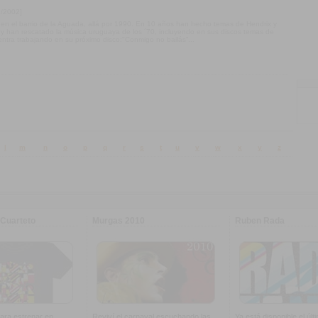
3/2002]
en el barrio de la Aguada, allá por 1990. En 10 años han hecho temas de Hendrix y
y han rescatado la música uruguaya de los ´70, incluyendo en sus discos temas de
ntra trabajando en su próximo disco:"Conmigo no bailás”...
l
m
n
o
p
q
r
s
t
u
v
w
x
y
z
Cuarteto
Murgas 2010
Ruben Rada
ara estrenar en
Reviví el carnaval escuchando las
Ya está disponible el últ