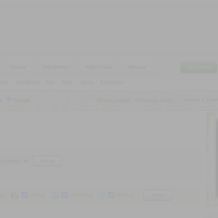
Videos
Intérpretes
Video Clips
Música
La Tienda
ular
|
Jazz/Blues
|
Pop
|
Rock
|
Tango
|
Especiales
Nuevo Usuario
Recuperar Clave
Usuario o Email
s
Google
|
as]
[Videos]
[VideoClips]
[Música]