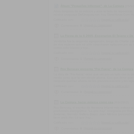
Álbum "Pequeños Infiernos", de La Conjura
[25/5/
Años después de su edición y ante la falta de reposición, 
música uruguaya DelUruguay.net, hoy SieteNotas.Com. Aquí
Calificado con:
[Agregá tu calificación]
[Agregá tu comentario]
Comentarios:
0
La Fiesta de la X 2005, Escenarios El Tejano y De
Vendetta fue la segunda agrupación, luego de Charlie Loo
de dos mujeres que no sólo cosecharon aplausos por su ac
cortos color blanco y rojo...
Calificado con:
[Agregá tu calificación]
[Agregá tu comentario]
Comentarios:
1
Roy Berocay presenta "Por Fuera", de La Conjura
La idea de "Por fuera" tiene que ver por un lado con la 
medio como que la ven desde afuera. Eso que tiene que v
después quedan afuera de los grandes eventos y les sigu
Calificado con:
[Agregá tu calificación]
[Agregá tu comentario]
Comentarios:
0
La Conjura, hacer música como sea
[9/9/2002]
Roy Berocay, el escritor de literatura infantil más exitos
producción discográfica: “Lo que hay”. Integrada por Roy 
(batería), Germán Gallero (bajo), Juan Médica (percusión),
tiene para dar: Lo que hay...
Calificado con:
[Agregá tu calificación]
[Agregá tu comentario]
Comentarios:
0