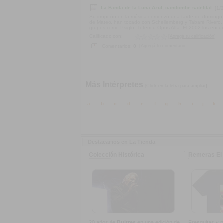
La Banda de la Luna Azul, candombe satelital
[1/
Su irrupción en la música comenzó una tarde de domingo 
de Mateo, han tocado con Schellemberg y Tabaré Rivero, 
grupos como Psiglo, Totem u Opus Alfa. El 2002 los encue
Calificado con:
[Agregá tu calificación]
[Agregá tu comentario]
Comentarios:
0
Más Intérpretes
[Click en la letra para ampliar]
a
b
c
d
e
f
g
h
i
j
k
Destacamos en La Tienda
Colección Histórica
Remeras El 
20 años de
Buitres
en una edición de
Fresquitas y p