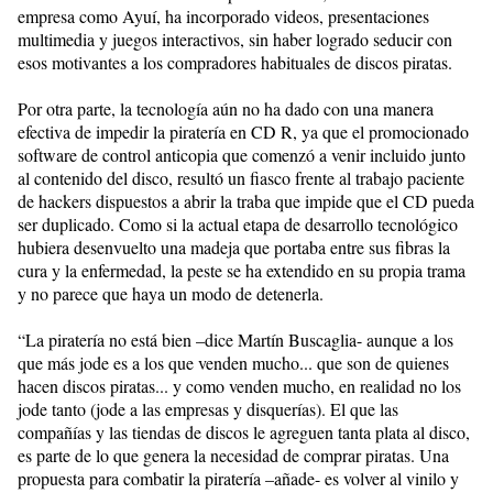
empresa como Ayuí, ha incorporado videos, presentaciones
multimedia y juegos interactivos, sin haber logrado seducir con
esos motivantes a los compradores habituales de discos piratas.
Por otra parte, la tecnología aún no ha dado con una manera
efectiva de impedir la piratería en CD R, ya que el promocionado
software de control anticopia que comenzó a venir incluido junto
al contenido del disco, resultó un fiasco frente al trabajo paciente
de hackers dispuestos a abrir la traba que impide que el CD pueda
ser duplicado. Como si la actual etapa de desarrollo tecnológico
hubiera desenvuelto una madeja que portaba entre sus fibras la
cura y la enfermedad, la peste se ha extendido en su propia trama
y no parece que haya un modo de detenerla.
“La piratería no está bien –dice Martín Buscaglia- aunque a los
que más jode es a los que venden mucho... que son de quienes
hacen discos piratas... y como venden mucho, en realidad no los
jode tanto (jode a las empresas y disquerías). El que las
compañías y las tiendas de discos le agreguen tanta plata al disco,
es parte de lo que genera la necesidad de comprar piratas. Una
propuesta para combatir la piratería –añade- es volver al vinilo y