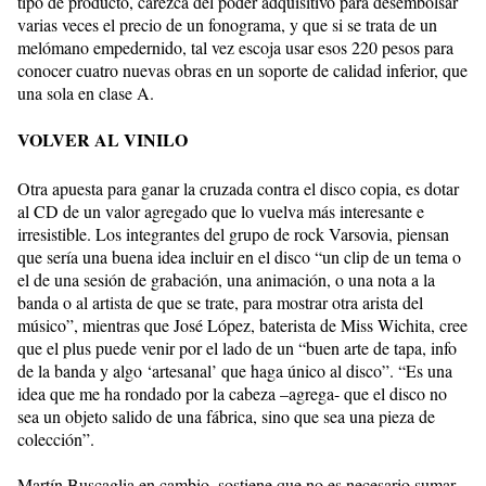
tipo de producto, carezca del poder adquisitivo para desembolsar
varias veces el precio de un fonograma, y que si se trata de un
melómano empedernido, tal vez escoja usar esos 220 pesos para
conocer cuatro nuevas obras en un soporte de calidad inferior, que
una sola en clase A.
VOLVER AL VINILO
Otra apuesta para ganar la cruzada contra el disco copia, es dotar
al CD de un valor agregado que lo vuelva más interesante e
irresistible. Los integrantes del grupo de rock Varsovia, piensan
que sería una buena idea incluir en el disco “un clip de un tema o
el de una sesión de grabación, una animación, o una nota a la
banda o al artista de que se trate, para mostrar otra arista del
músico”, mientras que José López, baterista de Miss Wichita, cree
que el plus puede venir por el lado de un “buen arte de tapa, info
de la banda y algo ‘artesanal’ que haga único al disco”. “Es una
idea que me ha rondado por la cabeza –agrega- que el disco no
sea un objeto salido de una fábrica, sino que sea una pieza de
colección”.
Martín Buscaglia en cambio, sostiene que no es necesario sumar