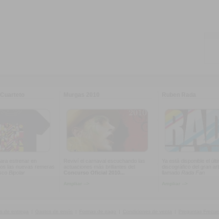
Cuarteto
Murgas 2010
Ruben Rada
ara estrenar en
Reviví el carnaval escuchando las
Ya está disponible el últ
os las nuevas remeras
actuaciones más brillantes del
discográfico del gran art
isco
Bipolar
Concurso Oficial 2010...
llamado
Rada Fan
Ampliar -->
Ampliar -->
s de entrega
|
Gastos de envío
|
Formas de pago
|
Condiciones de venta
|
Preguntas Frecue