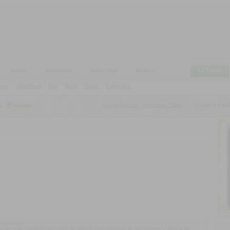
Videos
Intérpretes
Video Clips
Música
La Tienda
ular
|
Jazz/Blues
|
Pop
|
Rock
|
Tango
|
Especiales
Nuevo Usuario
Recuperar Clave
Usuario o Email
s
Google
|
registrarse.
acceder a las diferentes secciones de nuestro sitio, participar de promociones y sorteos de