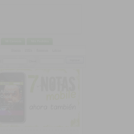
Mi Canasta
Mis Pedidos
Discos
|
DVDs
|
Remeras
|
Libros
:
Clave: