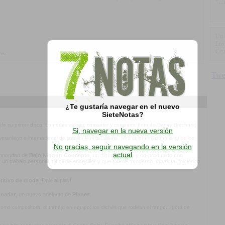
"..
Un 
Los
Cen
ave
¿Te gustaría navegar en el nuevo
SieteNotas?
 de su primer disco. Lo podés valorar, comentar y compartir. (foto de Denny Brechner)
Si, navegar en la nueva versión
l veraniego e internacional de jazz en Punta Ballena. Mirá la información de todos los
No gracias, seguir navegando en la versión
actual
 sonoridad de
Bajo Ningún Concepto
, un disco ansiado y co-producido con
n trabajo personal, difícil de encasillar y que suene
“moderno, futurista, folclórico
ritivo de moda
. Dale al play!
 nadar
, un nuevo adelanto de
Planes
.
mo compositora, el trabajo en equipo, los clichés que rodean el tango... (foto de