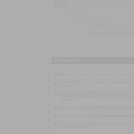
entradas.
Usuario:
Clave:
Nuevo Usuario
Recuperar Cl
-
Más Contenido
Alfonsina :
Escuchá
Por no saber decir
, un adelanto
Festival Medio y Medio :
Arrancó el habitual festiva
conciertos.
“ChirloProfesional”. Así define la
Gonzalo Brown :
Francisco Fattoruso
en el que han buscado crear u
y pistero”
.
Suena
Sin Mentirte
, adelanto de
Ape
Max Capote :
Escuchá
Las princesas no saben
Franny Glass :
Mónica Navarro :
Hablamos acerca de su nuevo rol co
Alejandro Persichetti)