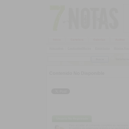
Inicio
Cartelera
Galerías
Audios
Alternativo
|
Candombe/Murga
|
Electrónica
|
Música Pop
SieteNota
Contenido No Disponible
Usuario No Registrado
Para acceder al contenido completo es necesario 
El registro es totalmente gratuito y te permitirá 