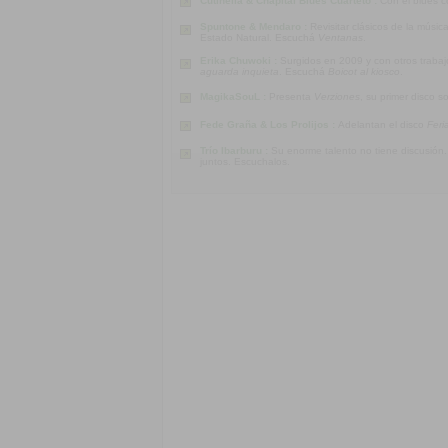
Cutinella & Chapital Blues Cuarteto :
Con el blues c
Spuntone & Mendaro :
Revisitar clásicos de la músi
Estado Natural. Escuchá
Ventanas
.
Erika Chuwoki :
Surgidos en 2009 y con otros traba
aguarda inquieta
. Escuchá
Boicot al kiosco
.
MagikaSouL :
Presenta
Verziones
, su primer disco s
Fede Graña & Los Prolijos :
Adelantan el disco
Feri
Trío Ibarburu :
Su enorme talento no tiene discusión
juntos. Escuchalos.