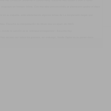
omo hilo conductor, presenta
A Contra Reloj
. Escuchá
Más barato
y
Sólo 3 horas
.
ca uruguaya en formato íntimo. Con esa idea preconcebida se plantearon grabar el disco
jos en su espalda, está adelantando algunos temas de
La inesperada mugre que
olista. Escuchá su interpretación de
Never tear us apart
, de INXS.
a
, donde la canción es la
"principal protagonista"
. Escuchá
Hoy
.
. Han tocado con todos los grandes, sin embargo,
Huella Digital
es su primer disco