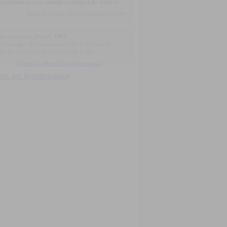
.mi misión en este mundo es romper los huevos".
Eduardo Oviedo "El Gato Eduardo", 3/2002
día como hoy, pero de
1983
...
 Estómagos debutaba en un baile de liceo en el
tro de Protección de Choferes de Pando
Tweets por @Html.Raw("@sietenotasuy")