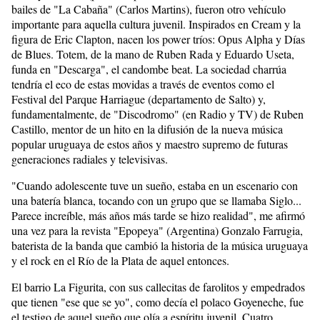
bailes de "La Cabaña" (Carlos Martins), fueron otro vehículo
importante para aquella cultura juvenil. Inspirados en Cream y la
figura de Eric Clapton, nacen los power tríos: Opus Alpha y Días
de Blues. Totem, de la mano de Ruben Rada y Eduardo Useta,
funda en "Descarga", el candombe beat. La sociedad charrúa
tendría el eco de estas movidas a través de eventos como el
Festival del Parque Harriague (departamento de Salto) y,
fundamentalmente, de "Discodromo" (en Radio y TV) de Ruben
Castillo, mentor de un hito en la difusión de la nueva música
popular uruguaya de estos años y maestro supremo de futuras
generaciones radiales y televisivas.
"Cuando adolescente tuve un sueño, estaba en un escenario con
una batería blanca, tocando con un grupo que se llamaba Siglo...
Parece increíble, más años más tarde se hizo realidad", me afirmó
una vez para la revista "Epopeya" (Argentina) Gonzalo Farrugia,
baterista de la banda que cambió la historia de la música uruguaya
y el rock en el Río de la Plata de aquel entonces.
El barrio La Figurita, con sus callecitas de farolitos y empedrados
que tienen "ese que se yo", como decía el polaco Goyeneche, fue
el testigo de aquel sueño que olía a espíritu juvenil. Cuatro