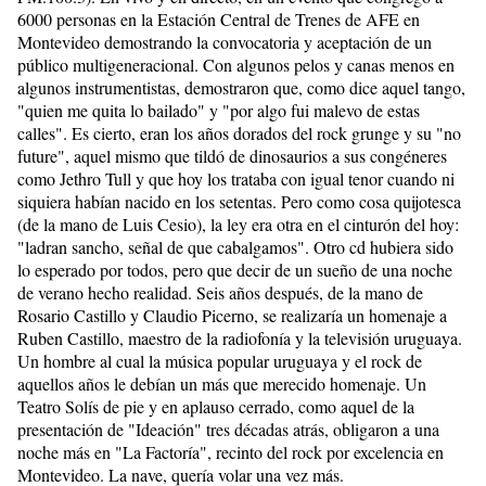
6000 personas en la Estación Central de Trenes de AFE en
Montevideo demostrando la convocatoria y aceptación de un
público multigeneracional. Con algunos pelos y canas menos en
algunos instrumentistas, demostraron que, como dice aquel tango,
"quien me quita lo bailado" y "por algo fui malevo de estas
calles". Es cierto, eran los años dorados del rock grunge y su "no
future", aquel mismo que tildó de dinosaurios a sus congéneres
como Jethro Tull y que hoy los trataba con igual tenor cuando ni
siquiera habían nacido en los setentas. Pero como cosa quijotesca
(de la mano de Luis Cesio), la ley era otra en el cinturón del hoy:
"ladran sancho, señal de que cabalgamos". Otro cd hubiera sido
lo esperado por todos, pero que decir de un sueño de una noche
de verano hecho realidad. Seis años después, de la mano de
Rosario Castillo y Claudio Picerno, se realizaría un homenaje a
Ruben Castillo, maestro de la radiofonía y la televisión uruguaya.
Un hombre al cual la música popular uruguaya y el rock de
aquellos años le debían un más que merecido homenaje. Un
Teatro Solís de pie y en aplauso cerrado, como aquel de la
presentación de "Ideación" tres décadas atrás, obligaron a una
noche más en "La Factoría", recinto del rock por excelencia en
Montevideo. La nave, quería volar una vez más.