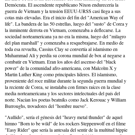
Demócrata. El ascendente republicano Nixon endurecería la
guerra de Vietnam y la tensión EEUU-URSS casi llega a sus
cotas más elevadas. Era el inicio del fin del "American Way of
life". La bandera de las 50 estrellas, luego del "susto" de Corea y
la inminente derrota en Vietnam, comenzaba a deflecarse. La
sociedad norteamericana ya no era la misma, luego del "milagro
del plan marshall" y comenzaba a resquebrajarse. En medio de
toda esa revuelta, Cassius Clay se convertía al islamismo en
Muhammad Ali y perdía su corona mundial de box al negarse a
combatir en Vietnam. Eran los años del ascenso del "black
power" de la comunidad afro-americana, con Malcolm X y
Martin Luther King como principales líderes. El islamismo,
proveniente del roce militar durante la segunda guerra mundial y
la reciente de Corea, se instalaba con firmes raíces en la clase
media norteamericana y los sectores intelectuales del país del
norte. Nacían los poetas beatniks como Jack Kerouac y William
Burroughs, trovadores del "hombre nuevo".
"Aullido", sería el génesis del "heavy metal thunder" de aquel
himno "Born to be wild" de los rockers Steppenwolf en el filme
"Easy Rider" que sería la antesala del sentir de la multitud hippie