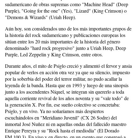
sudamericano de obras supremas como "Machine Head" (Deep
Purple), "Going for the one" (Yes), "Lizard" (King Crimson) o
"Demons & Wizards" (Uriah Heep).
Aún hoy, son considerados uno de los más importantes grupos de
la historia del rock sudamericano y publicaciones europeas los
sitúan entre los 20 más importantes de la historia del género
denominado "hard rock progresivo" junto a Uriah Heep, Deep
Purple, Led Zeppelin y King Crimson, entre otros.
Durante años, el mito de Psiglo creció y alimentó el fervor y ansia
popular de verlos en acción otra vez ya que su silencio, impuesto
por la soberbia del poder del terror militar, no pudo acallar la
leyenda de la banda. Hasta que en 1993 y luego de una sinopsis
junto a los ascendentes Níquel, se integran sin quererlo a toda
aquella corriente revival de los años noventa y su "vale todo" de
la generación X. Por fin, ese sueño colectivo se concretaba:
Psiglo, y en vivo. Ya no soñaríamos más despiertos
escuchándolos en "Meridiano Juvenil" (CX 26 Sodre) del
inmortal José Nuñez ni en aquellas ondas del fallecido maestro
Enrique Pereyra y su "Rock hasta el mediodía" (El Dorado
FM.100.3). En vivo y en directo, en un evento que congregó a