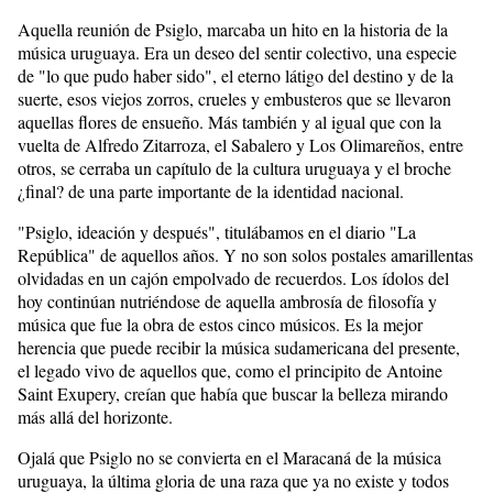
Aquella reunión de Psiglo, marcaba un hito en la historia de la
música uruguaya. Era un deseo del sentir colectivo, una especie
de "lo que pudo haber sido", el eterno látigo del destino y de la
suerte, esos viejos zorros, crueles y embusteros que se llevaron
aquellas flores de ensueño. Más también y al igual que con la
vuelta de Alfredo Zitarroza, el Sabalero y Los Olimareños, entre
otros, se cerraba un capítulo de la cultura uruguaya y el broche
¿final? de una parte importante de la identidad nacional.
"Psiglo, ideación y después", titulábamos en el diario "La
República" de aquellos años. Y no son solos postales amarillentas
olvidadas en un cajón empolvado de recuerdos. Los ídolos del
hoy continúan nutriéndose de aquella ambrosía de filosofía y
música que fue la obra de estos cinco músicos. Es la mejor
herencia que puede recibir la música sudamericana del presente,
el legado vivo de aquellos que, como el principito de Antoine
Saint Exupery, creían que había que buscar la belleza mirando
más allá del horizonte.
Ojalá que Psiglo no se convierta en el Maracaná de la música
uruguaya, la última gloria de una raza que ya no existe y todos