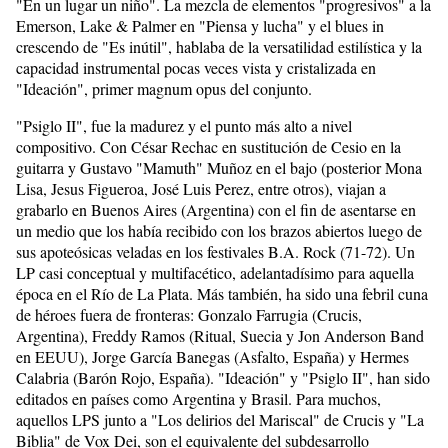
"En un lugar un niño". La mezcla de elementos "progresivos" a la
Emerson, Lake & Palmer en "Piensa y lucha" y el blues in
crescendo de "Es inútil", hablaba de la versatilidad estilística y la
capacidad instrumental pocas veces vista y cristalizada en
"Ideación", primer magnum opus del conjunto.
"Psiglo II", fue la madurez y el punto más alto a nivel
compositivo. Con César Rechac en sustitución de Cesio en la
guitarra y Gustavo "Mamuth" Muñoz en el bajo (posterior Mona
Lisa, Jesus Figueroa, José Luis Perez, entre otros), viajan a
grabarlo en Buenos Aires (Argentina) con el fin de asentarse en
un medio que los había recibido con los brazos abiertos luego de
sus apoteósicas veladas en los festivales B.A. Rock (71-72). Un
LP casi conceptual y multifacético, adelantadísimo para aquella
época en el Río de La Plata. Más también, ha sido una febril cuna
de héroes fuera de fronteras: Gonzalo Farrugia (Crucis,
Argentina), Freddy Ramos (Ritual, Suecia y Jon Anderson Band
en EEUU), Jorge García Banegas (Asfalto, España) y Hermes
Calabria (Barón Rojo, España). "Ideación" y "Psiglo II", han sido
editados en países como Argentina y Brasil. Para muchos,
aquellos LPS junto a "Los delirios del Mariscal" de Crucis y "La
Biblia" de Vox Dei, son el equivalente del subdesarrollo