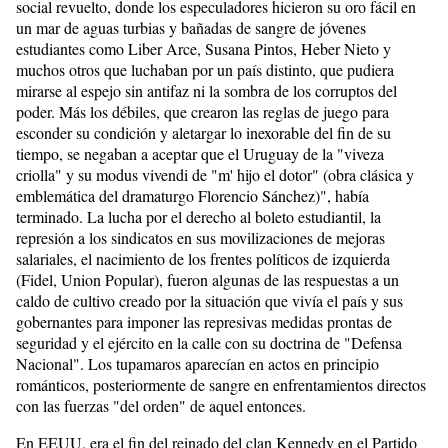
social revuelto, donde los especuladores hicieron su oro fácil en
un mar de aguas turbias y bañadas de sangre de jóvenes
estudiantes como Liber Arce, Susana Pintos, Heber Nieto y
muchos otros que luchaban por un país distinto, que pudiera
mirarse al espejo sin antifaz ni la sombra de los corruptos del
poder. Más los débiles, que crearon las reglas de juego para
esconder su condición y aletargar lo inexorable del fin de su
tiempo, se negaban a aceptar que el Uruguay de la "viveza
criolla" y su modus vivendi de "m' hijo el dotor" (obra clásica y
emblemática del dramaturgo Florencio Sánchez)", había
terminado. La lucha por el derecho al boleto estudiantil, la
represión a los sindicatos en sus movilizaciones de mejoras
salariales, el nacimiento de los frentes políticos de izquierda
(Fidel, Union Popular), fueron algunas de las respuestas a un
caldo de cultivo creado por la situación que vivía el país y sus
gobernantes para imponer las represivas medidas prontas de
seguridad y el ejército en la calle con su doctrina de "Defensa
Nacional". Los tupamaros aparecían en actos en principio
románticos, posteriormente de sangre en enfrentamientos directos
con las fuerzas "del orden" de aquel entonces.
En EEUU, era el fin del reinado del clan Kennedy en el Partido